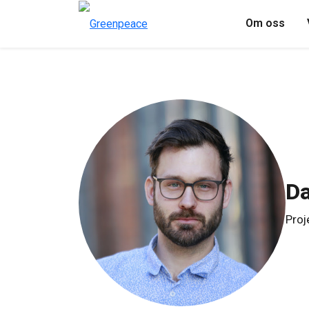
Om oss
Da
Proj