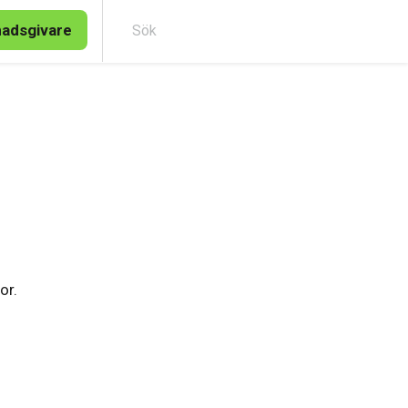
nadsgivare
Sök
or.