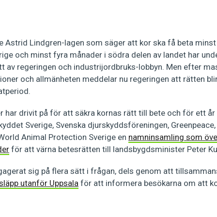
e Astrid Lindgren-lagen som säger att kor ska få beta minst 
erige och minst fyra månader i södra delen av landet har un
att av regeringen och industrijordbruks-lobbyn. Men efter ma
ioner och allmänheten meddelar nu regeringen att rätten bli
tperiod.
 har drivit på för att säkra kornas rätt till bete och för ett å
yddet Sverige, Svenska djurskyddsföreningen, Greenpeace, D
World Animal Protection Sverige en
namninsamling som öve
der
för att värna betesrätten till landsbygdsminister Peter Ku
agerat sig på flera sätt i frågan, dels genom att tillsamma
osläpp utanför Uppsala
för att informera besökarna om att ko