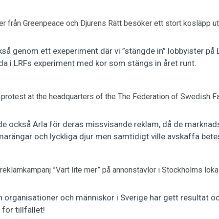
r från Greenpeace och Djurens Rätt besöker ett stort kosläpp u
så genom ett exeperiment där vi ”stängde in” lobbyister på L
rda i LRFs experiment med kor som stängs in året runt.
protest at the headquarters of the The Federation of Swedish F
 också Arla för deras missvisande reklam, då de marknads
rängar och lyckliga djur men samtidigt ville avskaffa bete
 reklamkampanj ”Värt lite mer” på annonstavlor i Stockholms lokalt
organisationer och människor i Sverige har gett resultat oc
ör tillfället!