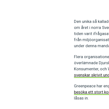
Den unika så kallad
om året i norra Sv
tiden varit ifrågas
från miljöorganisat
under denna manda
Flera organisationer
överlämnade Djursk
Konsumenter, och 
svenskar skrivit un
Greenpeace har eng
besöka ett stort k
låsas in.