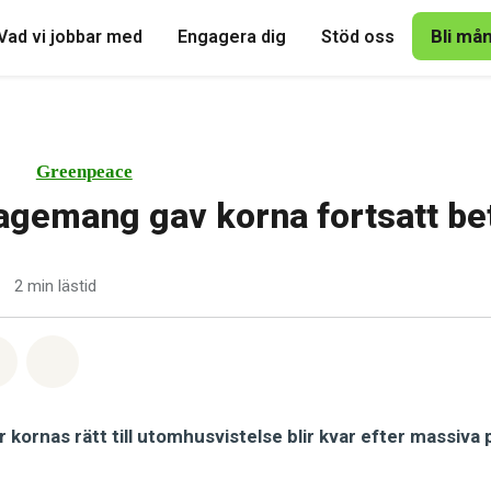
Bli må
Vad vi jobbar med
Engagera dig
Stöd oss
Greenpeace
agemang gav korna fortsatt be
•
2 min lästid
tsapp
på Facebook
Dela via Email
Share on Bluesky
 kornas rätt till utomhusvistelse blir kvar efter massiva