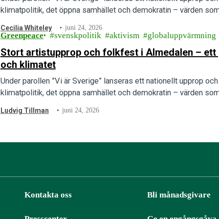
klimatpolitik, det öppna samhället och demokratin – värden som 
Cecilia Whiteley
juni 24, 2026
Greenpeace
svenskpolitik
aktivism
globaluppvärmning
Stort artistupprop och folkfest i Almedalen – e
och klimatet
Under parollen ”Vi är Sverige” lanseras ett nationellt upprop och e
klimatpolitik, det öppna samhället och demokratin – värden som 
Ludvig Tillman
juni 24, 2026
Kontakta oss
Bli månadsgivare
Presscenter
Ge en engångsgåva