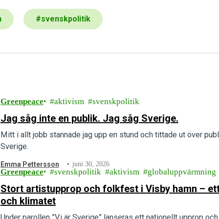
n
#
svenskpolitik
Greenpeace
aktivism
svenskpolitik
Jag såg inte en publik. Jag såg Sverige.
Mitt i allt jobb stannade jag upp en stund och tittade ut över publ
Sverige.
Emma Pettersson
juni 30, 2026
Greenpeace
svenskpolitik
aktivism
globaluppvärmning
Stort artistupprop och folkfest i Visby hamn – 
och klimatet
Under parollen ”Vi är Sverige” lanseras ett nationellt upprop och e