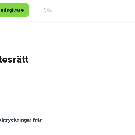
nadsgivare
Sök
tesrätt
 påtryckningar från