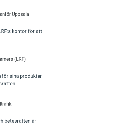
tanför Uppsala
RF:s kontor för att
armers (LRF)
för sina produkter
srätten.
rafik.
h betesrätten är