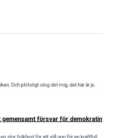
iken. Och plötsligt slog det mig, det här är ju
ett gemensamt försvar för demokratin
n stor folkfest för att stå upp för en kraftfull