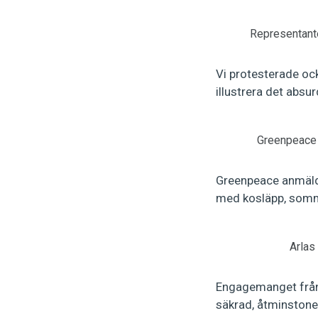
Representante
Vi protesterade ock
illustrera det absu
Greenpeace 
Greenpeace anmälde
med kosläpp, somma
Arlas
Engagemanget från 
säkrad, åtminstone f