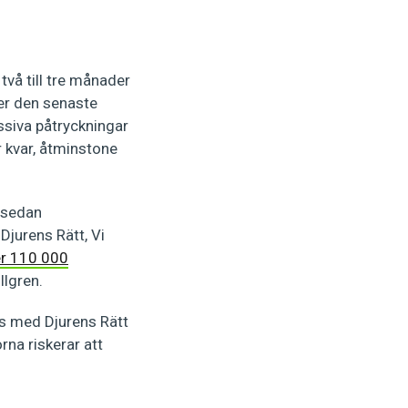
två till tre månader
der den senaste
ssiva påtryckningar
r kvar, åtminstone
r sedan
jurens Rätt, Vi
r 110 000
llgren.
ns med Djurens Rätt
rna riskerar att