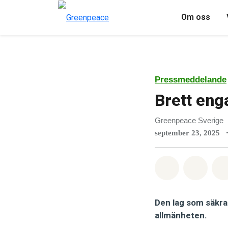
Om oss
Pressmeddelande
Brett eng
Greenpeace Sverige
september 23, 2025
Dela på Wha
Dela 
Den lag som säkrar
allmänheten.