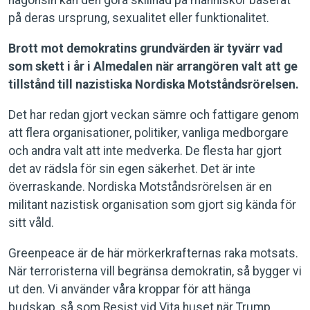
någonsin kan den göra skillnad på människor baserat
på deras ursprung, sexualitet eller funktionalitet.
Brott mot demokratins grundvärden är tyvärr vad
som skett i år i Almedalen när arrangören valt att ge
tillstånd till nazistiska Nordiska Motståndsrörelsen.
Det har redan gjort veckan sämre och fattigare genom
att flera organisationer, politiker, vanliga medborgare
och andra valt att inte medverka. De flesta har gjort
det av rädsla för sin egen säkerhet. Det är inte
överraskande. Nordiska Motståndsrörelsen är en
militant nazistisk organisation som gjort sig kända för
sitt våld.
Greenpeace är de här mörkerkrafternas raka motsats.
När terroristerna vill begränsa demokratin, så bygger vi
ut den. Vi använder våra kroppar för att hänga
budskap, så som Resist vid Vita huset när Trump