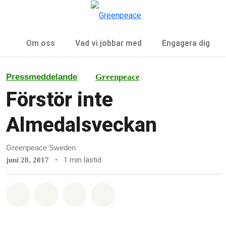
Öp
Meny
Om oss
Vad vi jobbar med
Engagera dig
Pressmeddelande
Greenpeace
Förstör inte
Almedalsveckan
Greenpeace Sweden
•
1 min lästid
juni 28, 2017
Dela på Whatsapp
Dela på Facebook
Dela via Email
Share on Bluesky