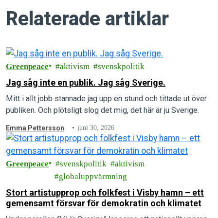
Relaterade artiklar
Greenpeace
aktivism
svenskpolitik
Jag såg inte en publik. Jag såg Sverige.
Mitt i allt jobb stannade jag upp en stund och tittade ut över
publiken. Och plötsligt slog det mig, det här är ju Sverige.
Emma Pettersson
juni 30, 2026
Greenpeace
svenskpolitik
aktivism
globaluppvärmning
Stort artistupprop och folkfest i Visby hamn – ett
gemensamt försvar för demokratin och klimatet