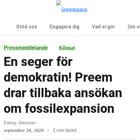
Öp
Meny
Stöd oss
Engagera dig
Vad vi gör
Om o
Pressmeddelande
Klimat
En seger för
demokratin! Preem
drar tillbaka ansökan
om fossilexpansion
Fanny Jönsson
•
2 min lästid
september 28, 2020