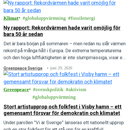
Klimat
globaluppvärmning
fossilenergi
Ny rapport: Rekordvärmen hade varit omöjlig för
bara 50 år sedan
Det är bara början på sommaren – men redan nu slår värmen
rekord på många håll i Europa. De extrema temperaturerna
och den höga luftfuktigheten är inte slumpmässiga, visar en
ny rapport.
Greenpeace Sverige
juni 29, 2026
Greenpeace
svenskpolitik
aktivism
globaluppvärmning
Stort artistupprop och folkfest i Visby hamn – ett
gemensamt försvar för demokratin och klimatet
Under parollen ”Vi är Sverige” lanseras ett nationellt upprop
och en stor folkfest för att stå upp för en kraftfull