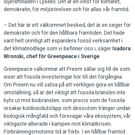
oljeraffinaderi i Lysekil. Det är en vinst för klimatet,
demokratin, för miljörörelsen och för allas vår framtid.
– Det här är ett välkommet besked, det är en seger för
demokratin och för den hållbara framtiden. Det hade
varit helt orimligt att expandera fossil verksamhet i
det klimatnödläge som vi befinner oss i, säger
Isadora
Wronski, chef för Greenpeace i Sverige
Greenpeace välkomnar att Preem sällar sig till de som
inser att fossila investeringar hör till det förgångna.
Om Preem nu vill satsa på att verkligen göra en hållbar
omställning, så är det viktigt att fossila bränslen inte
byts ut mot biobränslen. som precis som de fossila
orsakar koldioxidutsläpp och dessutom tränger undan
biologisk mångfald och försvagar våra ekosystem, vår
viktigaste allierade i kampen mot klimatkrisen.
Förbränningsmotorns tid är förbi. I en hållbar framtid