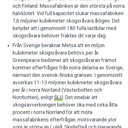
och Finland. Massafabriken är den största på norra
halvklotet. Vid full kapacitet slukar massafabriken
7,6 miljoner kubikmeter skogsråvara årligen. Det
betyder att i genomsnitt 180 fulla lastbilar med
skogsråvara behöver fraktas dit varje dag.
Från Sverige beräknar Metsä att en miljon
kubikmeter skogsråvara behövs per år.
Greenpeace bedömer att skogsråvaran främst
kommer efterfrågas från norra delarna av Sverige,
närmast den svensk-finska gränsen. I genomsnitt
avverkas 11-13 miljoner kubikmeter skogsråvara
per år i norra Norrland (Västerbotten och
Norrbotten), enligt
SLU
. Det innebär att
skogsavverkningen behöver öka med cirka åtta
procent i norra Norrland för att möta
massafabrikens efterfrågan, motsvarande ytor
som är större än Luleå, Skellefteå och Haparanda