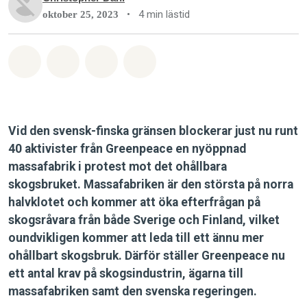
•
4 min lästid
oktober 25, 2023
Dela på Whatsapp
Dela på Facebook
Dela via Email
Share on Bluesky
Vid den svensk-finska gränsen blockerar just nu runt
40 aktivister från Greenpeace en nyöppnad
massafabrik i protest mot det ohållbara
skogsbruket. Massafabriken är den största på norra
halvklotet och kommer att öka efterfrågan på
skogsråvara från både Sverige och Finland, vilket
oundvikligen kommer att leda till ett ännu mer
ohållbart skogsbruk. Därför ställer Greenpeace nu
ett antal krav på skogsindustrin, ägarna till
massafabriken samt den svenska regeringen.