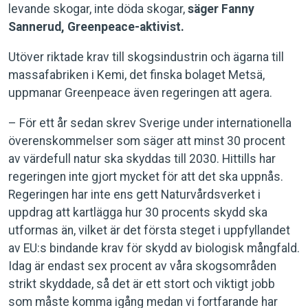
levande skogar, inte döda skogar,
säger Fanny
Sannerud, Greenpeace-aktivist.
Utöver riktade krav till skogsindustrin och ägarna till
massafabriken i Kemi, det finska bolaget Metsä,
uppmanar Greenpeace även regeringen att agera.
– För ett år sedan skrev Sverige under internationella
överenskommelser som säger att minst 30 procent
av värdefull natur ska skyddas till 2030. Hittills har
regeringen inte gjort mycket för att det ska uppnås.
Regeringen har inte ens gett Naturvårdsverket i
uppdrag att kartlägga hur 30 procents skydd ska
utformas än, vilket är det första steget i uppfyllandet
av EU:s bindande krav för skydd av biologisk mångfald.
Idag är endast sex procent av våra skogsområden
strikt skyddade, så det är ett stort och viktigt jobb
som måste komma igång medan vi fortfarande har