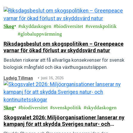
Skog
skyddaskogen
biodiversitet
svenskpolitik
globaluppvärmning
Riksdagsbeslut om skogspolitiken – Greenpeace
varnar för ökad förlust av skyddsvärd natur
Besluten riskerar att få allvarliga konsekvenser för svensk
biologisk mångfald och öka växthusgasutsläppen.
Ludvig Tillman
juni 16, 2026
Skog
biodiversitet
svenskpolitik
skyddaskogen
Skogsvalet 2026: Miljöorganisationer lanserar ny
kampanj för att skydda Sveriges natur- och
kontinuitetsskogar