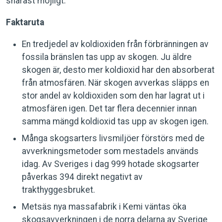
snarast möjligt.
Faktaruta
En tredjedel av koldioxiden från förbränningen av
fossila bränslen tas upp av skogen. Ju äldre
skogen är, desto mer koldioxid har den absorberat
från atmosfären. När skogen avverkas släpps en
stor andel av koldioxiden som den har lagrat ut i
atmosfären igen. Det tar flera decennier innan
samma mängd koldioxid tas upp av skogen igen.
Många skogsarters livsmiljöer förstörs med de
avverkningsmetoder som mestadels används
idag. Av Sveriges i dag 999 hotade skogsarter
påverkas 394 direkt negativt av
trakthyggesbruket.
Metsäs nya massafabrik i Kemi väntas öka
skogsavverkningen i de norra delarna av Sverige