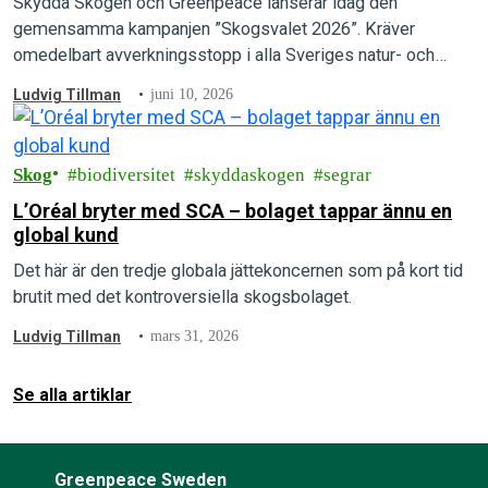
Skydda Skogen och Greenpeace lanserar idag den
gemensamma kampanjen ”Skogsvalet 2026”. Kräver
omedelbart avverkningsstopp i alla Sveriges natur- och
kontinuitetsskogar.
Ludvig Tillman
juni 10, 2026
Skog
biodiversitet
skyddaskogen
segrar
L’Oréal bryter med SCA – bolaget tappar ännu en
global kund
Det här är den tredje globala jättekoncernen som på kort tid
brutit med det kontroversiella skogsbolaget.
Ludvig Tillman
mars 31, 2026
Se alla artiklar
Greenpeace Sweden