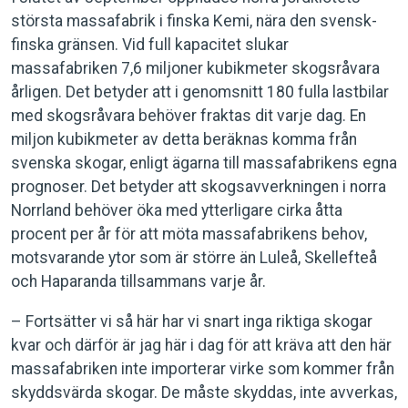
största massafabrik i finska Kemi, nära den svensk-
finska gränsen. Vid full kapacitet slukar
massafabriken 7,6 miljoner kubikmeter skogsråvara
årligen. Det betyder att i genomsnitt 180 fulla lastbilar
med skogsråvara behöver fraktas dit varje dag. En
miljon kubikmeter av detta beräknas komma från
svenska skogar, enligt ägarna till massafabrikens egna
prognoser. Det betyder att skogsavverkningen i norra
Norrland behöver öka med ytterligare cirka åtta
procent per år för att möta massafabrikens behov,
motsvarande ytor som är större än Luleå, Skellefteå
och Haparanda tillsammans varje år.
– Fortsätter vi så här har vi snart inga riktiga skogar
kvar och därför är jag här i dag för att kräva att den här
massafabriken inte importerar virke som kommer från
skyddsvärda skogar. De måste skyddas, inte avverkas,