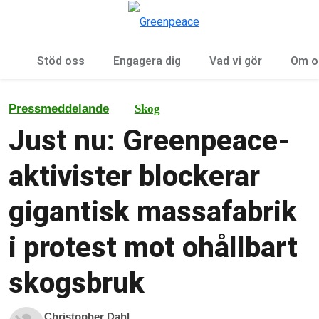
Öp
Meny
Stöd oss
Engagera dig
Vad vi gör
Om o
Pressmeddelande
Skog
Just nu: Greenpeace-
aktivister blockerar
gigantisk massafabrik
i protest mot ohållbart
skogsbruk
Christopher Dahl