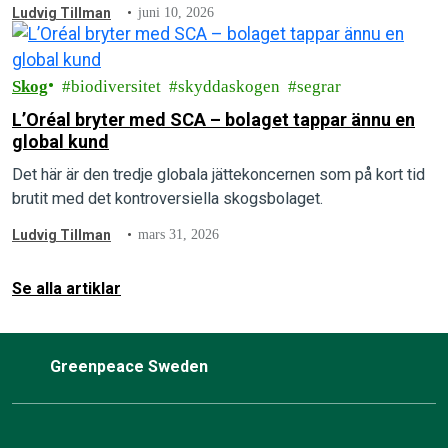
kontinuitetsskogar.
Ludvig Tillman
juni 10, 2026
Skog
biodiversitet
skyddaskogen
segrar
L’Oréal bryter med SCA – bolaget tappar ännu en
global kund
Det här är den tredje globala jättekoncernen som på kort tid
brutit med det kontroversiella skogsbolaget.
Ludvig Tillman
mars 31, 2026
Se alla artiklar
Greenpeace Sweden