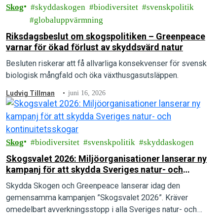
Skog
skyddaskogen
biodiversitet
svenskpolitik
globaluppvärmning
Riksdagsbeslut om skogspolitiken – Greenpeace
varnar för ökad förlust av skyddsvärd natur
Besluten riskerar att få allvarliga konsekvenser för svensk
biologisk mångfald och öka växthusgasutsläppen.
Ludvig Tillman
juni 16, 2026
Skog
biodiversitet
svenskpolitik
skyddaskogen
Skogsvalet 2026: Miljöorganisationer lanserar ny
kampanj för att skydda Sveriges natur- och
kontinuitetsskogar
Skydda Skogen och Greenpeace lanserar idag den
gemensamma kampanjen ”Skogsvalet 2026”. Kräver
omedelbart avverkningsstopp i alla Sveriges natur- och