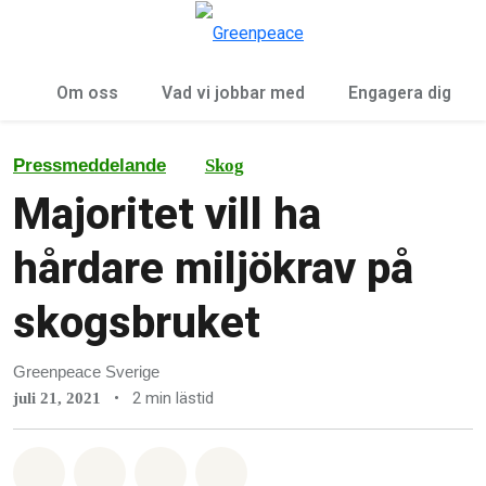
Öp
Meny
Om oss
Vad vi jobbar med
Engagera dig
Pressmeddelande
Skog
Majoritet vill ha
hårdare miljökrav på
skogsbruket
Greenpeace Sverige
•
2 min lästid
juli 21, 2021
Dela på Whatsapp
Dela på Facebook
Dela via Email
Share on Bluesky