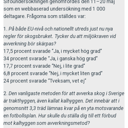
Sifoundersökningen genomfördes den 11–20 maj
som en webbaserad undersökning med 1 000
deltagare. Frågorna som ställdes var:
1.
På både EU-nivå och nationellt utreds just nu nya
regler för skogsbruket. Tycker du att miljökraven vid
avverkning bör skärpas?
17,5 procent svarade “Ja, i mycket hög grad”
34 procent svarade “Ja, i ganska hög grad”
17,7 procent svarade “Nej, i lite grad”
6,8 procent svarade “Nej, i mycket liten grad”
24 procent svarade “Tveksam, vet ej”
2.
Den vanligaste metoden för att avverka skog i Sverige
är trakthyggen, även kallat kalhyggen. Det innebär att i
genomsnitt 3,3 träd lämnas kvar på en yta motsvarande
en fotbollsplan. Hur skulle du ställa dig till ett förbud
mot kalhyggen som avverkningsmetod?