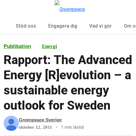
Öp
Meny
Stöd oss
Engagera dig
Vad vi gör
Om o
Publikation
Energi
Rapport: The Advanced
Energy [R]evolution – a
sustainable energy
outlook for Sweden
Greenpeace Sverige
•
1 min lästid
oktober 12, 2011