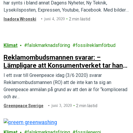
har synts i bland annat Dagens Nyheter, Ny Teknik,
Lysekilsposten, Expressen, Youtube, Facebook. Med bilder
på gröna skogar,…
Isadora Wronski
juni 4, 2020
2 min lästid
Klimat
falskmarknadsföring
fossilreklamförbud
Reklamombudsmannen svarar: –
Lämpligare att Konsumentverket tar hand
om detta
I ett svar till Greenpeace idag (3/6 2020) svarar
Reklamombudsmannen (RO) att de inte kan ta sig an
Greenpeace anmälan på grund av att den är för “komplicerad
och av…
Greenpeace Sverige
juni 3, 2020
2 min lästid
Klimat
falskmarknadsföring
fossilenergi