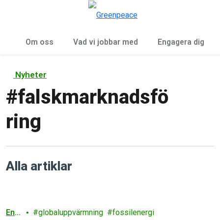
Öp
Meny
Om oss
Vad vi jobbar med
Engagera dig
Nyheter
#
falskmarknadsfö
ring
Alla artiklar
Ene
globaluppvärmning
fossilenergi