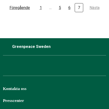
Föregående
1
…
5
6
7
Nästa
Greenpeace Sweden
Kontakta oss
Presscenter