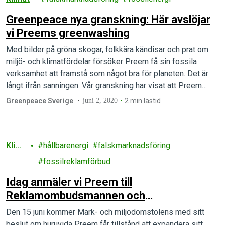
Greenpeace nya granskning: Här avslöjar
vi Preems greenwashing
Med bilder på gröna skogar, folkkära kändisar och prat om
miljö- och klimatfördelar försöker Preem få sin fossila
verksamhet att framstå som något bra för planeten. Det är
långt ifrån sanningen. Vår granskning har visat att Preem
investerat miljontals kronor i en omfattande
Greenpeace Sverige
juni 2, 2020
2 min lästid
greenwashingkampanj – samtidigt som Mark- och
miljööverdomstolen hanterar det pågående ärendet om…
Klim
hållbarenergi
falskmarknadsföring
at
fossilreklamförbud
Idag anmäler vi Preem till
Reklamombudsmannen och
Konsumentombudsmannen
Den 15 juni kommer Mark- och miljödomstolens med sitt
beslut om huruvida Preem får tillstånd att expandera sitt