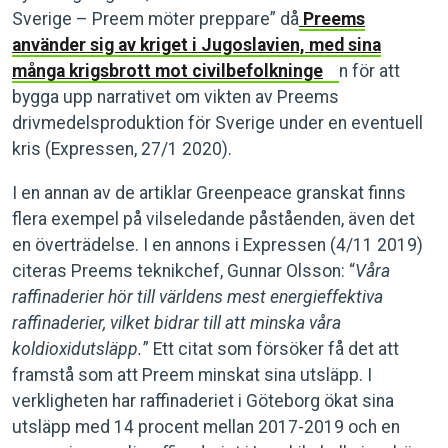
Sverige – Preem möter preppare” då
Preems
använder sig av kriget i Jugoslavien, med sina
många krigsbrott mot civilbefolkninge
n för att
bygga upp narrativet om vikten av Preems
drivmedelsproduktion för Sverige under en eventuell
kris (Expressen, 27/1 2020).
I en annan av de artiklar Greenpeace granskat finns
flera exempel på vilseledande påståenden, även det
en överträdelse. I en annons i Expressen (4/11 2019)
citeras Preems teknikchef, Gunnar Olsson: “
Våra
raffinaderier hör till världens mest energieffektiva
raffinaderier, vilket bidrar till att minska våra
koldioxidutsläpp.
” Ett citat som försöker få det att
framstå som att Preem minskat sina utsläpp. I
verkligheten har raffinaderiet i Göteborg ökat sina
utsläpp med 14 procent mellan 2017-2019 och en