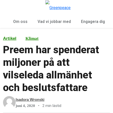
Öp
Meny
Om oss
Vad vi jobbar med
Engagera dig
Artikel
Klimat
Preem har spenderat
miljoner på att
vilseleda allmänhet
och beslutsfattare
Isadora Wronski
•
2 min lästid
juni 4, 2020