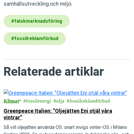
samhällsutveckling och miljö.
#
falskmarknadsföring
#
fossilreklamförbud
Relaterade artiklar
Klimat
fossilenergi
olja
fossilreklamförbud
Greenpeace Italien: ”Oljejätten Eni stjäl våra
vintrar”
Så vill oljejätten använda OS: snart invigs vinter-OS i Milano