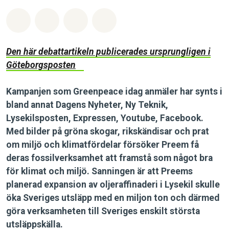
Dela på Whatsapp
Dela på Facebook
Dela via Email
Share on Bluesky
Den här debattartikeln publicerades ursprungligen i
Göteborgsposten
Kampanjen som Greenpeace idag anmäler har synts i
bland annat Dagens Nyheter, Ny Teknik,
Lysekilsposten, Expressen, Youtube, Facebook.
Med bilder på gröna skogar, rikskändisar och prat
om miljö och klimatfördelar försöker Preem få
deras fossilverksamhet att framstå som något bra
för klimat och miljö. Sanningen är att Preems
planerad expansion av oljeraffinaderi i Lysekil skulle
öka Sveriges utsläpp med en miljon ton och därmed
göra verksamheten till Sveriges enskilt största
utsläppskälla.