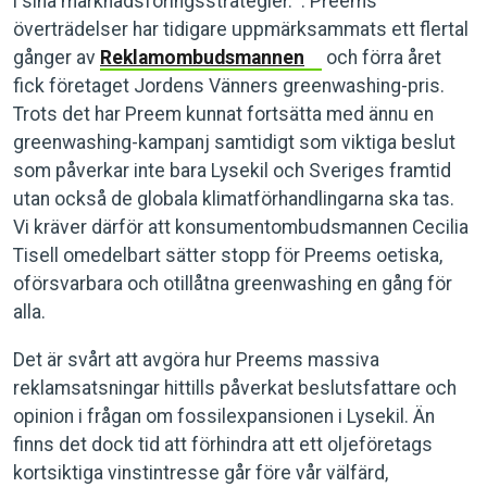
i sina marknadsföringsstrategier. . Preems
överträdelser har tidigare uppmärksammats ett flertal
gånger av
Reklamombudsmannen
och förra året
fick företaget Jordens Vänners greenwashing-pris.
Trots det har Preem kunnat fortsätta med ännu en
greenwashing-kampanj samtidigt som viktiga beslut
som påverkar inte bara Lysekil och Sveriges framtid
utan också de globala klimatförhandlingarna ska tas.
Vi kräver därför att konsumentombudsmannen Cecilia
Tisell omedelbart sätter stopp för Preems oetiska,
oförsvarbara och otillåtna greenwashing en gång för
alla.
Det är svårt att avgöra hur Preems massiva
reklamsatsningar hittills påverkat beslutsfattare och
opinion i frågan om fossilexpansionen i Lysekil. Än
finns det dock tid att förhindra att ett oljeföretags
kortsiktiga vinstintresse går före vår välfärd,