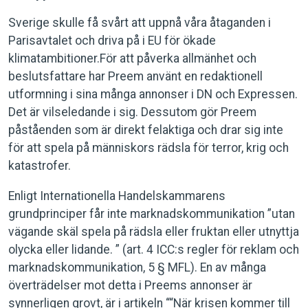
Sverige skulle få svårt att uppnå våra åtaganden i
Parisavtalet och driva på i EU för ökade
klimatambitioner.För att påverka allmänhet och
beslutsfattare har Preem använt en redaktionell
utformning i sina många annonser i DN och Expressen.
Det är vilseledande i sig. Dessutom gör Preem
påståenden som är direkt felaktiga och drar sig inte
för att spela på människors rädsla för terror, krig och
katastrofer.
Enligt Internationella Handelskammarens
grundprinciper får inte marknadskommunikation ”utan
vägande skäl spela på rädsla eller fruktan eller utnyttja
olycka eller lidande. ” (art. 4 ICC:s regler för reklam och
marknadskommunikation, 5 § MFL). En av många
överträdelser mot detta i Preems annonser är
synnerligen grovt, är i artikeln ““När krisen kommer till