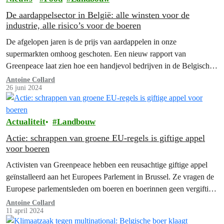
De aardappelsector in België: alle winsten voor de
industrie, alle risico’s voor de boeren
De afgelopen jaren is de prijs van aardappelen in onze
supermarkten omhoog geschoten. Een nieuw rapport van
Greenpeace laat zien hoe een handjevol bedrijven in de Belgische
aardappelindustrie op deze stijging hebben ingespeeld en hun
Antoine Collard
26 juni 2024
winsten enorm hebben opgestuwd. Terwijl het water de boeren aan
de lippen staat: ze verdienen amper iets aan de aardappelteelt…
Actualiteit
Landbouw
Actie: schrappen van groene EU-regels is giftige appel
voor boeren
Activisten van Greenpeace hebben een reusachtige giftige appel
geïnstalleerd aan het Europees Parlement in Brussel. Ze vragen de
Europese parlementsleden om boeren en boerinnen geen vergiftigd
geschenk te geven door de natuurbeschermingsregels in het
Antoine Collard
11 april 2024
gemeenschappelijk landbouwbeleid te schrappen. De leden van het