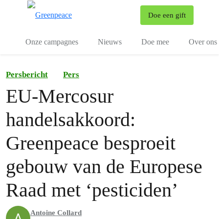
To
Doe een gift
Menu
Onze campagnes
Nieuws
Doe mee
Over ons
Persbericht
Pers
EU-Mercosur
handelsakkoord:
Greenpeace besproeit
gebouw van de Europese
Raad met ‘pesticiden’
Antoine Collard