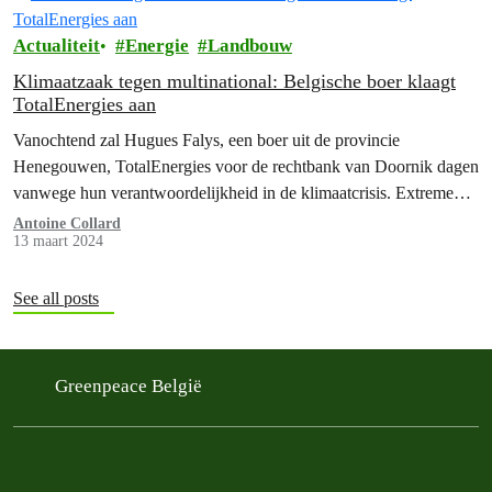
Europees Parlement beslissen vandaag of ze het plan van de
Europese Commissie om…
Actualiteit
Energie
Landbouw
Klimaatzaak tegen multinational: Belgische boer klaagt
TotalEnergies aan
Vanochtend zal Hugues Falys, een boer uit de provincie
Henegouwen, TotalEnergies voor de rechtbank van Doornik dagen
vanwege hun verantwoordelijkheid in de klimaatcrisis. Extreme
weersomstandigheden hebben de boerderij van Hugues de
Antoine Collard
13 maart 2024
afgelopen jaren aanzienlijke schade berokkend, met
opbrengstverlies tot gevolg. FIAN, Greenpeace en la Ligue des
droits humains steunen de rechtszaak. Dit is de eerste…
See all posts
Greenpeace België