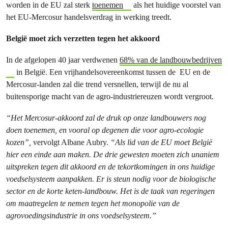
worden in de EU zal sterk
toenemen
als het huidige voorstel van
het EU-Mercosur handelsverdrag in werking treedt.
België moet zich verzetten tegen het akkoord
In de afgelopen 40 jaar verdwenen
68% van de landbouwbedrijven
in België. Een vrijhandelsovereenkomst tussen de EU en de
Mercosur-landen zal die trend versnellen, terwijl de nu al
buitensporige macht van de agro-industriereuzen wordt vergroot.
“Het Mercosur-akkoord zal de druk op onze landbouwers nog
doen toenemen, en vooral op degenen die voor agro-ecologie
kozen”,
vervolgt Albane Aubry.
“Als lid van de EU moet België
hier een einde aan maken. De drie gewesten moeten zich unaniem
uitspreken tegen dit akkoord en de tekortkomingen in ons huidige
voedselsysteem aanpakken. Er is steun nodig voor de biologische
sector en de korte keten-landbouw. Het is de taak van regeringen
om maatregelen te nemen tegen het monopolie van de
agrovoedingsindustrie in ons voedselsysteem.”