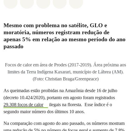
Compartilhado em Whatsapp
Compartilhado em Facebook
Compartilhado em Twitter
Compartilhe por Email
Compartilhe em Blue
Mesmo com problema no satélite, GLO e
moratória, números registram redução de
apenas 5% em relação ao mesmo período do ano
passado
Focos de calor em área de Prodes (2017-2019). Área próxima aos
limites da Terra Indígena Kaxarari, município de Lábrea (AM).
(Foto: Christian Braga/Greenpeace)
As queimadas estão proibidas na Amazônia desde 16 de julho
(decreto 10.424/2020), portanto em agosto foram registrados
29.308 focos de calor
ilegais na floresta. Esse índice é o
segundo maior número dos últimos 10 anos.
Na comparação com agosto do ano passado, os números mostram
uma redução de 5% no número de focos geral e aumento de 7,8%