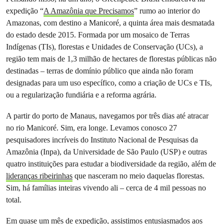
expedição “
A Amazônia que Precisamos
” rumo ao interior do
Amazonas, com destino a Manicoré, a quinta área mais desmatada
do estado desde 2015. Formada por um mosaico de Terras
Indígenas (TIs), florestas e Unidades de Conservação (UCs), a
região tem mais de 1,3 milhão de hectares de florestas públicas não
destinadas – terras de domínio público que ainda não foram
designadas para um uso específico, como a criação de UCs e TIs,
ou a regularização fundiária e a reforma agrária.
A partir do porto de Manaus, navegamos por três dias até atracar
no rio Manicoré. Sim, era longe. Levamos conosco 27
pesquisadores incríveis do Instituto Nacional de Pesquisas da
Amazônia (Inpa), da Universidade de São Paulo (USP) e outras
quatro instituições para estudar a biodiversidade da região, além de
lideranças ribeirinhas
que nasceram no meio daquelas florestas.
Sim, há famílias inteiras vivendo ali – cerca de 4 mil pessoas no
total.
Em quase um mês de expedição, assistimos entusiasmados aos