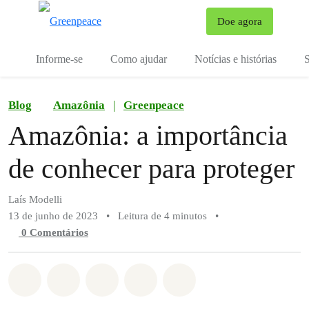
Mu
Doe agora
Menu
Informe-se
Como ajudar
Notícias e histórias
S
Blog
Amazônia
|
Greenpeace
Amazônia: a importância
de conhecer para proteger
Laís Modelli
13 de junho de 2023
•
Leitura de 4 minutos
•
0 Comentários
Compartilhado em Whatsapp
Compartilhado em Facebook
Compartilhado em Twitter
Compartilhe por Email
Compartilhe em Blue