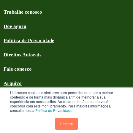
Trabalhe conosco
Doe agora
Política de Privacidade
Direitos Autorais
Fale conosco
Arquivo
Utilizamos cookies e similares para poder lhe entregar o melhor
conteúdo e de forma mais dinâmica afim de melhorar a sua
experiência em nossos sites. Ao clicar no botão ao lado você
concorda com este monitoramento. Para maiores informações,
Greenpeace Brasil 2026
consulte nossa
Política de Privacidade
.
Greenpeace Brasil - CNPJ 64.711.062/0001-94 - é uma Associação civil
sem fins lucrativos que goza de isenção com relação aos tributos federais
Entendi
devidos sobre suas receitas próprias. A menos que especificado o contrário,
os textos neste site estão licenciados sob uma licença CC-BY International