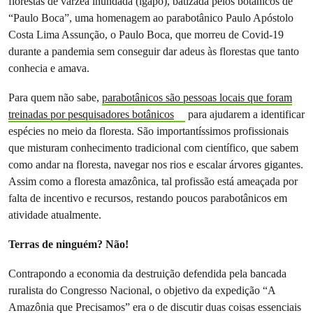
florestas de várzea inundada (igapó), batizada pelos botânicos de
“Paulo Boca”, uma homenagem ao parabotânico Paulo Apóstolo
Costa Lima Assunção, o Paulo Boca, que morreu de Covid-19
durante a pandemia sem conseguir dar adeus às florestas que tanto
conhecia e amava.
Para quem não sabe,
parabotânicos são pessoas locais que foram
treinadas por pesquisadores botânicos
para ajudarem a identificar
espécies no meio da floresta. São importantíssimos profissionais
que misturam conhecimento tradicional com científico, que sabem
como andar na floresta, navegar nos rios e escalar árvores gigantes.
Assim como a floresta amazônica, tal profissão está ameaçada por
falta de incentivo e recursos, restando poucos parabotânicos em
atividade atualmente.
Terras de ninguém? Não!
Contrapondo a economia da destruição defendida pela bancada
ruralista do Congresso Nacional, o objetivo da expedição “A
Amazônia que Precisamos” era o de discutir duas coisas essenciais