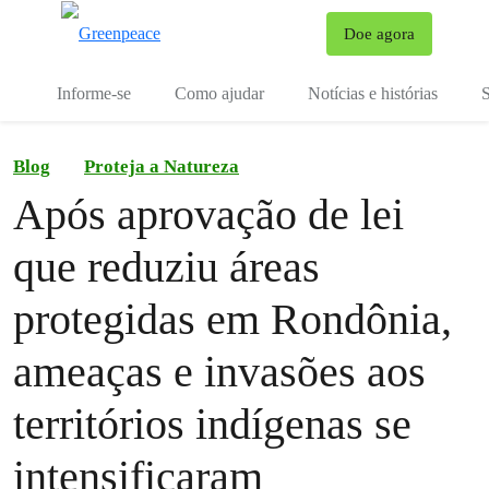
Mu
Doe agora
Menu
Informe-se
Como ajudar
Notícias e histórias
S
Blog
Proteja a Natureza
Após aprovação de lei
que reduziu áreas
protegidas em Rondônia,
ameaças e invasões aos
territórios indígenas se
intensificaram