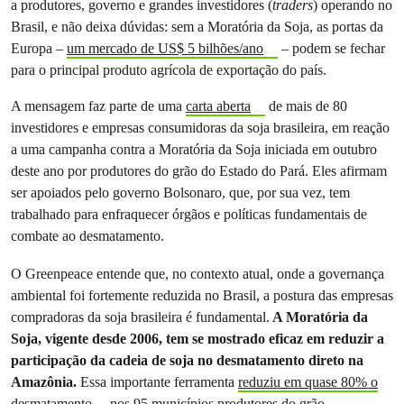
a produtores, governo e grandes investidores (
traders
) operando no
Brasil, e não deixa dúvidas: sem a Moratória da Soja, as portas da
Europa –
um mercado de US$ 5 bilhões/ano
– podem se fechar
para o principal produto agrícola de exportação do país.
A mensagem faz parte de uma
carta aberta
de mais de 80
investidores e empresas consumidoras da soja brasileira, em reação
a uma campanha contra a Moratória da Soja iniciada em outubro
deste ano por produtores do grão do Estado do Pará. Eles afirmam
ser apoiados pelo governo Bolsonaro, que, por sua vez, tem
trabalhado para enfraquecer órgãos e políticas fundamentais de
combate ao desmatamento.
O Greenpeace entende que, no contexto atual, onde a governança
ambiental foi fortemente reduzida no Brasil, a postura das empresas
compradoras da soja brasileira é fundamental.
A Moratória da
Soja, vigente desde 2006, tem se mostrado eficaz em reduzir a
participação da cadeia de soja no desmatamento direto na
Amazônia.
Essa importante ferramenta
reduziu em quase 80% o
desmatamento
nos 95 municípios produtores do grão.