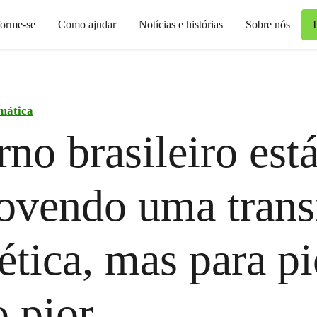
forme-se
Como ajudar
Notícias e histórias
Sobre nós
imática
no brasileiro est
ovendo uma trans
ética, mas para pi
 pior