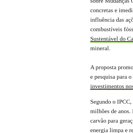
sobre Mudanças C
concretas e imedi
influência das a
combustíveis fóss
Sustentável do C
mineral.
A proposta promo
e pesquisa para o 
investimentos no
Segundo o IPCC, a
milhões de anos. 
carvão para geraç
energia limpa e r