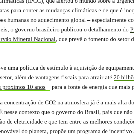
limáticas (IPCC), que alertou o mundo sobre a urgênci
atas para conter as mudanças climáticas e de que é ine
ções humanas no aquecimento global – especialmente c
eis, o governo brasileiro publicou o detalhamento do
P
arvão Mineral Nacional
, que prevê o fomento do setor 
ve uma política de estímulo à aquisição de equipamen
setor, além de vantagens fiscais para atrair até
20 bilhõ
s próximos 10 anos
para a fonte de energia que mais 
 concentração de CO2 na atmosfera já é a mais alta do
É nesse contexto que o governo do Brasil, país que nã
ão de eletricidade e que tem entre as melhores condiçõ
enovável do planeta, propõe um programa de incentivo 