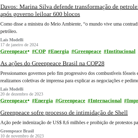
Davos: Marina Silva defende transformação de petrol
após governo leiloar 600 blocos
Como disse a ministra do Meio Ambiente, “o mundo vive uma contradiç
petróleo.
Laís Modelli
17 de janeiro de 2024
Greenpeace
COP
Energia
Greenpeace
Institucional
As ações do Greenpeace Brasil na COP28
Pressionamos governos pelo fim progressivo dos combustíveis fósseis e 
realizamos coletivas de imprensa para explicar as negociações e pedi
Laís Modelli
20 de dezembro de 2023
Greenpeace
Energia
Greenpeace
Internacional
Impr
Greenpeace sofre processo de intimidação de Shell
Ação pede indenização de US$ 8,6 milhões e proibição de protestos par
Greenpeace Brasil
10 de novembro de 2023