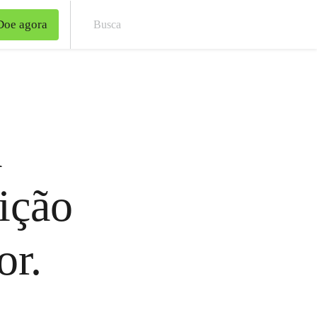
Doe agora
Bus
á
ição
or.