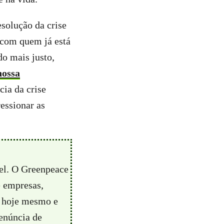
esolução da crise
r com quem já está
o mais justo,
nossa
ia da crise
essionar as
vel. O Greenpeace
e empresas,
hoje mesmo e
enúncia de