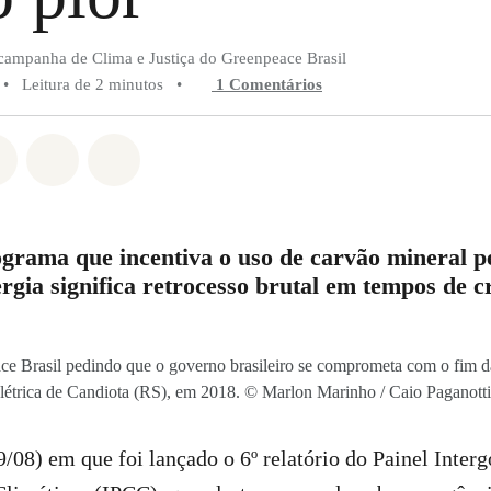
campanha de Clima e Justiça do Greenpeace Brasil
•
Leitura de 2 minutos
•
1 Comentários
do em Whatsapp
rtilhado em Facebook
Compartilhado em Twitter
Compartilhe por Email
Compartilhe em Bluesky
grama que incentiva o uso de carvão mineral pe
gia significa retrocesso brutal em tempos de cr
ce Brasil pedindo que o governo brasileiro se comprometa com o fim d
elétrica de Candiota (RS), em 2018. © Marlon Marinho / Caio Paganott
08) em que foi lançado o 6º relatório do Painel Inter