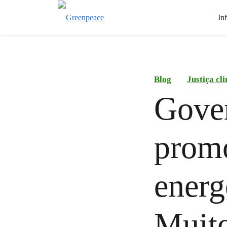
In
Blog
Justiça cl
Gover
prom
energ
Muito