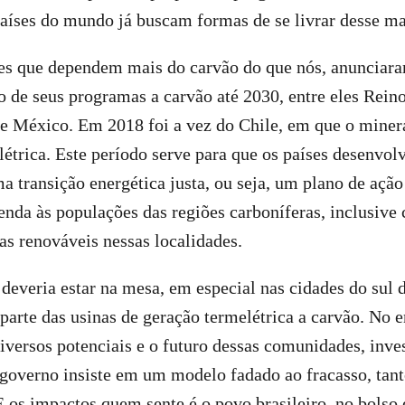
aíses do mundo já buscam formas de se livrar desse ma
es que dependem mais do carvão do que nós, anunciar
 de seus programas a carvão até 2030, entre eles Rein
 e México. Em 2018 foi a vez do Chile, em que o miner
étrica. Este período serve para que os países desenvol
 transição energética justa, ou seja, um plano de açã
renda às populações das regiões carboníferas, inclusiv
as renováveis nessas localidades.
 deveria estar na mesa, em especial nas cidades do sul 
 parte das usinas de geração termelétrica a carvão. No e
diversos potenciais e o futuro dessas comunidades, inve
o governo insiste em um modelo fadado ao fracasso, tant
 os impactos quem sente é o povo brasileiro, no bolso 