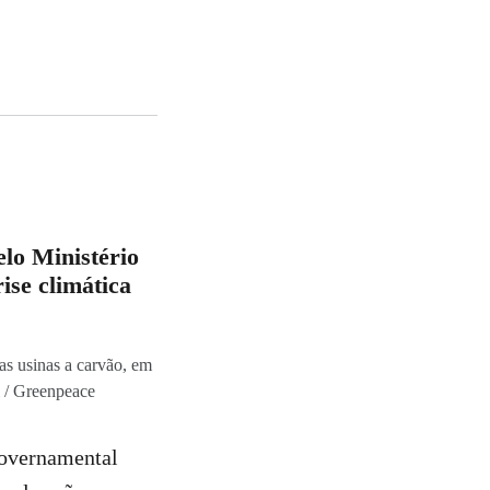
lo Ministério
ise climática
as usinas a carvão, em
i / Greenpeace
governamental