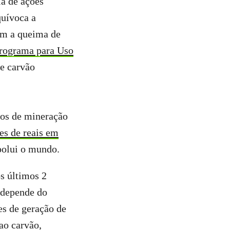
a de ações
quívoca a
om a queima de
rograma para Uso
de carvão
tos de mineração
es de reais em
polui o mundo.
s últimos 2
o depende do
es de geração de
ao carvão,