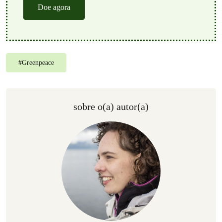
Doe agora
#
Greenpeace
sobre o(a) autor(a)