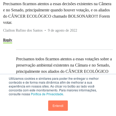
Precisamos ficarmos atentos a essas decisões existentes na Câmera
e no Senado, principalmente quando houver votação, e os aliados
do CÂNCER ECOLÓGICO chamado BOLSONARO!!! Forem
votar.
Clailton Rufino dos Santos
9 de agosto de 2022
Reply
Precisamos todos ficarmos atentos a essas votações sobre a
preservação ambiental existentes na Câmara e no Senado,
principalmente nos aliados do CÂNCER ECOLÓGICO
chamado BOLSONARO!!!!
Utilizamos cookies e similares para poder lhe entregar o melhor
conteúdo e de forma mais dinâmica afim de melhorar a sua
Clailton Rufino dos Santos
9 de agosto de 2022
experiência em nossos sites. Ao clicar no botão ao lado você
concorda com este monitoramento. Para maiores informações,
consulte nossa
Política de Privacidade
.
Reply
Entendi
Sou professora e defendo que a tese do Marco