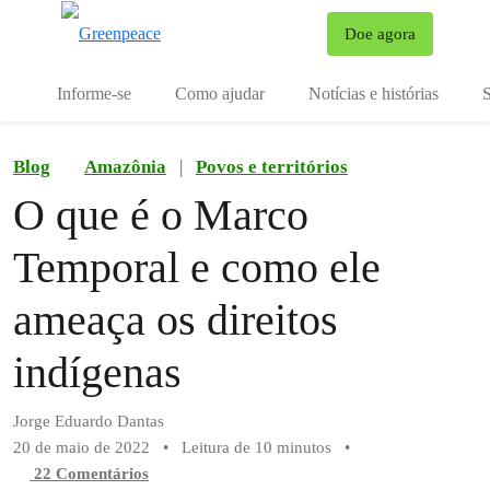
Mu
Doe agora
Menu
Informe-se
Como ajudar
Notícias e histórias
S
Blog
Amazônia
|
Povos e territórios
O que é o Marco
Temporal e como ele
ameaça os direitos
indígenas
Jorge Eduardo Dantas
20 de maio de 2022
•
Leitura de 10 minutos
•
22 Comentários