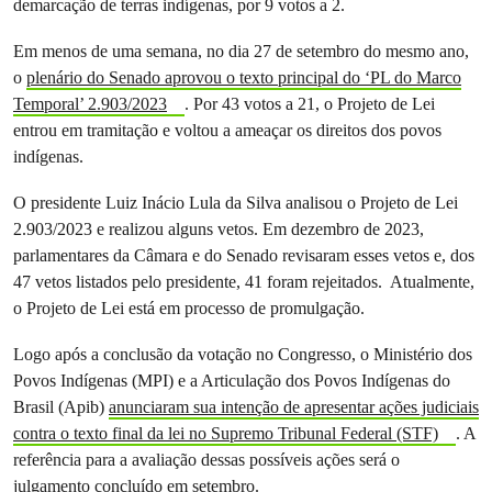
demarcação de terras indígenas, por 9 votos a 2.
Em menos de uma semana, no dia 27 de setembro do mesmo ano,
o
plenário do Senado aprovou o texto principal do ‘PL do Marco
Temporal’ 2.903/2023
. Por 43 votos a 21, o Projeto de Lei
entrou em tramitação e voltou a ameaçar os direitos dos povos
indígenas.
O presidente Luiz Inácio Lula da Silva analisou o Projeto de Lei
2.903/2023 e realizou alguns vetos. Em dezembro de 2023,
parlamentares da Câmara e do Senado revisaram esses vetos e, dos
47 vetos listados pelo presidente, 41 foram rejeitados. Atualmente,
o Projeto de Lei está em processo de promulgação.
Logo após a conclusão da votação no Congresso, o Ministério dos
Povos Indígenas (MPI) e a Articulação dos Povos Indígenas do
Brasil (Apib)
anunciaram sua intenção de apresentar ações judiciais
contra o texto final da lei no Supremo Tribunal Federal (STF)
. A
referência para a avaliação dessas possíveis ações será o
julgamento concluído em setembro.