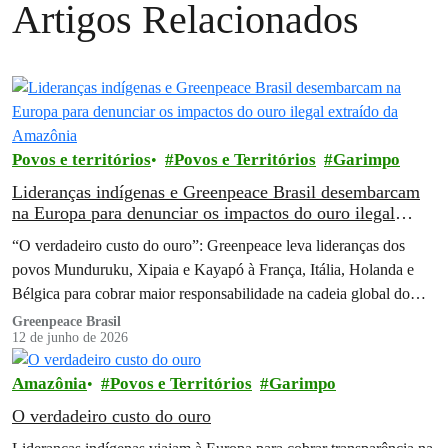
Artigos Relacionados
Povos e territórios
Povos e Territórios
Garimpo
Lideranças indígenas e Greenpeace Brasil desembarcam
na Europa para denunciar os impactos do ouro ilegal
extraído da Amazônia
“O verdadeiro custo do ouro”: Greenpeace leva lideranças dos
povos Munduruku, Xipaia e Kayapó à França, Itália, Holanda e
Bélgica para cobrar maior responsabilidade na cadeia global do
ouro brasileiro
Greenpeace Brasil
12 de junho de 2026
Amazônia
Povos e Territórios
Garimpo
O verdadeiro custo do ouro