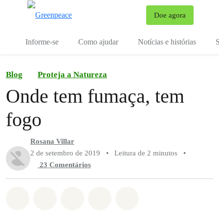
Mu
Doe agora
Menu
Informe-se
Como ajudar
Notícias e histórias
S
Blog
Proteja a Natureza
Onde tem fumaça, tem
fogo
Rosana Villar
2 de setembro de 2019
•
Leitura de 2 minutos
•
23 Comentários
Compartilhado em Whatsapp
Compartilhado em Facebook
Compartilhado em Twitter
Compartilhe por Email
Compartilhe em Blue