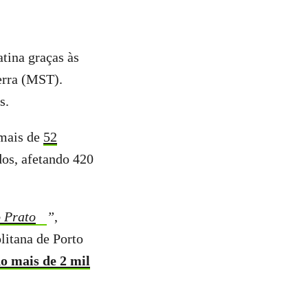
tina graças às
erra (MST).
s.
 mais de
52
os, afetando 420
 Prato
”
,
litana de Porto
o mais de 2 mil