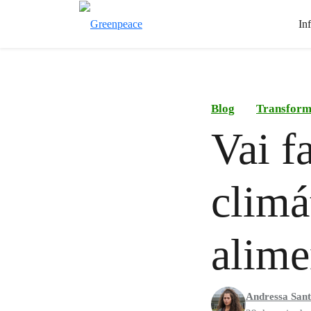
In
Blog
Transform
Vai f
climá
alime
Andressa San