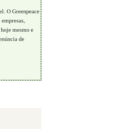
vel. O Greenpeace
e empresas,
hoje mesmo e
enúncia de