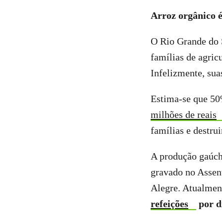
Arroz orgânico 
O Rio Grande do S
famílias de agri
Infelizmente, sua
Estima-se que 50
milhões de reais
famílias e destru
A produção gaúch
gravado no Assen
Alegre. Atualmen
refeições
por d