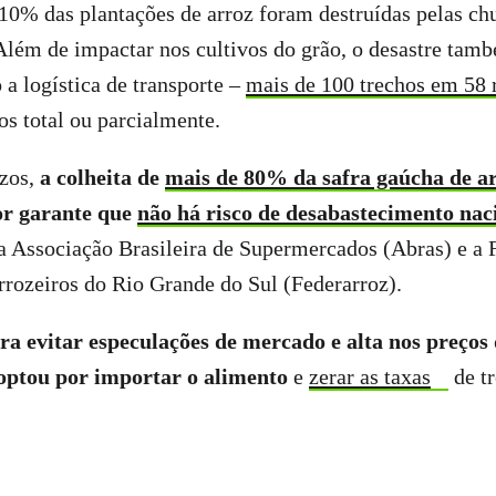
 10% das plantações de arroz foram destruídas pelas ch
Além de impactar nos cultivos do grão, o desastre ta
 a logística de transporte –
mais de 100 trechos em 58 
os total ou parcialmente.
ízos,
a colheita de
mais de 80% da safra gaúcha de a
tor garante que
não há risco de desabastecimento nac
a Associação Brasileira de Supermercados (Abras) e a 
rrozeiros do Rio Grande do Sul (Federarroz).
ra evitar especulações de mercado e alta nos preços 
 optou por importar o alimento
e
zerar as taxas
de tr