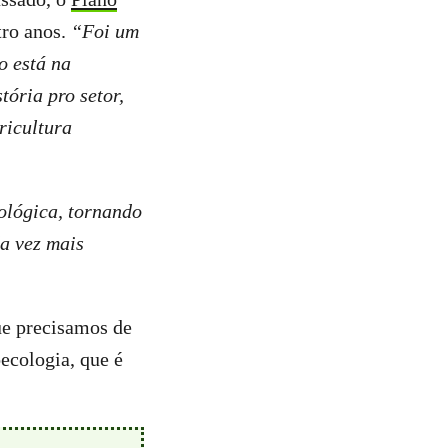
ro anos.
“Foi um
o está na
tória pro setor,
ricultura
cológica, tornando
da vez mais
ue precisamos de
ecologia, que é