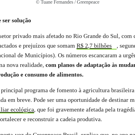
© Tuane Fernandes / Greenpeace
 ser solução
 setor privado mais afetado no Rio Grande do Sul, com 
ctados e prejuízos que somam
R$ 2,7 bilhões
, segu
cional de Municípios). Os números escancaram a urgê
ma nova realidade,
com planos de adaptação às mudan
rodução e consumo de alimentos.
 principal programa de fomento à agricultura brasileira
ada em breve. Pode ser uma oportunidade de destinar m
iliar ecológica
, que foi gravemente afetada pela tragéd
ortalecer e reconstruir a cadeia produtiva.
porta-voz do Greenpeace Brasil, explica que, no ano p