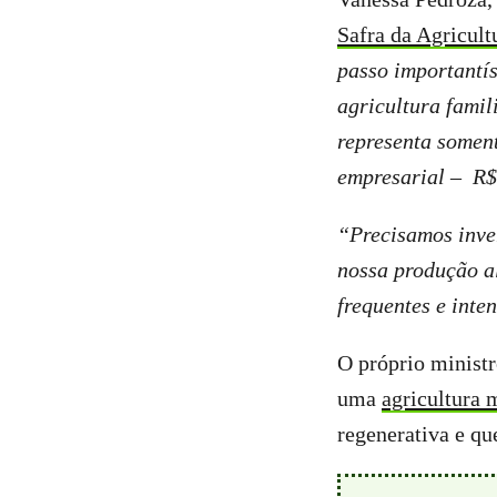
Safra da Agricult
passo importantí
agricultura famili
representa soment
empresarial – R$
“Precisamos inver
nossa produção al
frequentes e inte
O próprio ministr
uma
agricultura 
regenerativa e qu