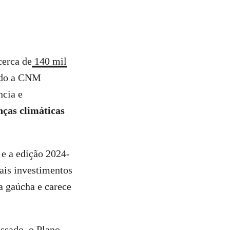
cerca de
140 mil
ndo a CNM
ncia e
ças climáticas
 e a edição 2024-
ais investimentos
ia gaúcha e carece
assado, o
Plano