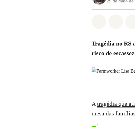
29 de maio de
Compartilha
Compa
Tragédia no RS a
risco de escasse
A
tragédia que at
mesa das famílias
.