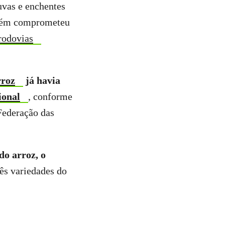
uvas e enchentes
mbém comprometeu
rodovias
rroz
já havia
ional
, conforme
Federação das
do arroz, o
ês variedades do