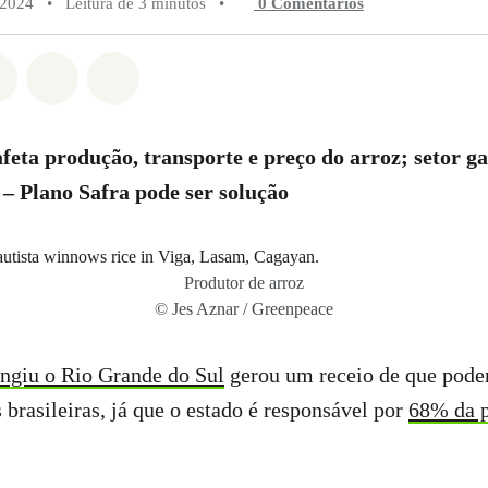
 2024
•
Leitura de 3 minutos
•
0 Comentários
do em Whatsapp
rtilhado em Facebook
Compartilhado em Twitter
Compartilhe por Email
Compartilhe em Bluesky
feta produção, transporte e preço do arroz; setor g
z – Plano Safra pode ser solução
Produtor de arroz
© Jes Aznar / Greenpeace
ingiu o Rio Grande do Sul
gerou um receio de que poderi
 brasileiras, já que o estado é responsável por
68% da p