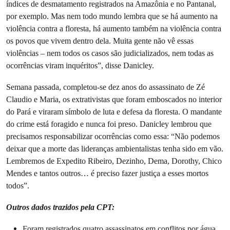
índices de desmatamento registrados na Amazônia e no Pantanal,
por exemplo. Mas nem todo mundo lembra que se há aumento na
violência contra a floresta, há aumento também na violência contra
os povos que vivem dentro dela. Muita gente não vê essas
violências – nem todos os casos são judicializados, nem todas as
ocorrências viram inquéritos”, disse Danicley.
Semana passada, completou-se dez anos do assassinato de Zé
Claudio e Maria, os extrativistas que foram emboscados no interior
do Pará e viraram símbolo de luta e defesa da floresta. O mandante
do crime está foragido e nunca foi preso. Danicley lembrou que
precisamos responsabilizar ocorrências como essa: “Não podemos
deixar que a morte das lideranças ambientalistas tenha sido em vão.
Lembremos de Expedito Ribeiro, Dezinho, Dema, Dorothy, Chico
Mendes e tantos outros… é preciso fazer justiça a esses mortos
todos”.
Outros dados trazidos pela CPT:
Foram registrados quatro assassinatos em conflitos por água