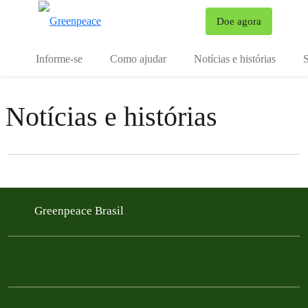
Mu
Doe agora
Menu
Informe-se
Como ajudar
Notícias e histórias
S
Notícias e histórias
Filter posts
Filtered results
Greenpeace Brasil