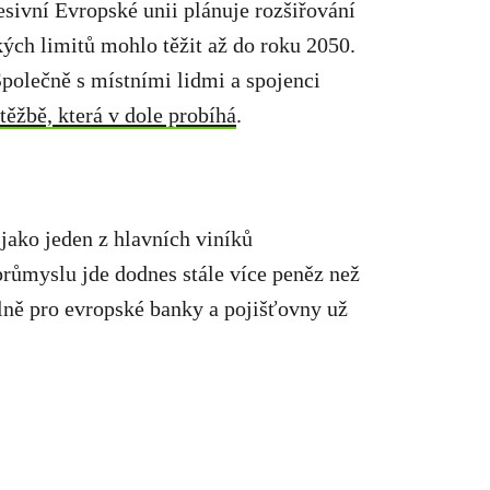
esivní Evropské unii plánuje rozšiřování
ých limitů mohlo těžit až do roku 2050.
polečně s místními lidmi a spojenci
těžbě, která v dole probíhá
.
jako jeden z hlavních viníků
 průmyslu jde dodnes stále více peněz než
lně pro evropské banky a pojišťovny už