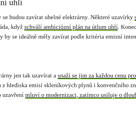
ní uhlí
 se budou zavírat uhelné elektrárny. Některé uzavírky
láda, když
schválí ambiciózní plán na útlum uhlí
. Konec
y by se ideálně měly zavírat podle kritéria emisní inten
rárny jen tak uzavírat a
snaží se jim za každou cenu pro
u z hlediska emisí skleníkových plynů i konvenčního zne
o uzavření
mluví o modernizaci, zatímco usiluje o dlo