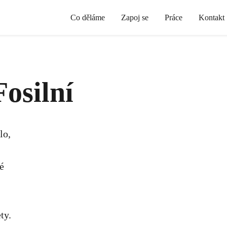
Co děláme
Zapoj se
Práce
Kontakt
osilní
lo,
é
ty.