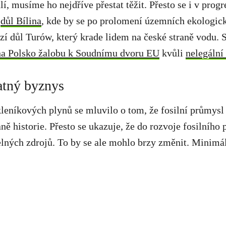
, musíme ho nejdříve přestat těžit. Přesto se i v progr
o
důl Bílina
, kde by se po prolomení územních ekologick
í důl Turów, který krade lidem na české straně vodu. S
na Polsko žalobu k Soudnímu dvoru EU
kvůli
nelegální 
patný byznys
leníkových plynů se mluvilo o tom, že fosilní průmysl 
ně historie. Přesto se ukazuje, že do rozvoje fosilního
telných zdrojů. To by se ale mohlo brzy změnit. Minimá