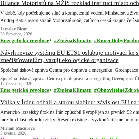
Bilance Motoristů na MŽP: rozklad institucí místo och
V době, kdy potřebujeme silné a kompetentní vedení Ministerstva životn
Andrej Babiš resort straně Motoristé sobě, zatímco česká krajina čelí 
Jaroslav Bican
28 července, 2026
Energetická revoluce
ZměnaKlimatu
KonecDobyFosilní
Návrh revize systému EU ETS1 oslabuje motivaci ke s
znečišťovatelům, varují ekologické organizace
Společná tisková zpráva Centra pro dopravu a energetiku, Greenpe
Společná tisková zpráva Centra pro dopravu a energetiku, Greenpeace
17 července, 2026
Energetická revoluce
ZměnaKlimatu
ObnovitelnéZdroj
Válka v Íránu odhalila starou slabinu: závislost EU na 
Americko-izraelský útok na Írán způsobil Evropě jen za prvních 52 dn
mezitím hlásí rekordní zisky. Řešení existuje – vyzkoušeli jsme ho v
Miriam Macurová
5 května, 2026