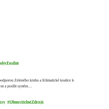
obyFosilní
podporou Zeleného kruhu a Klimatické koalice k
at a posílit systém…
esy
ObnovitelnéZdroje