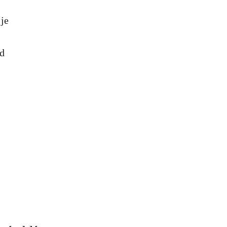
 je
ed