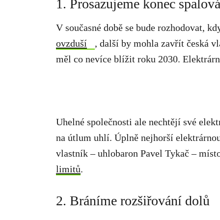
1. Prosazujeme konec spalová
V současné době se bude rozhodovat, kdy
ovzduší
, další by mohla zavřít česká v
měl co nevíce blížit roku 2030. Elektrárn
Uhelné společnosti ale nechtějí své elekt
na útlum uhlí. Úplně nejhorší elektrárno
vlastník – uhlobaron Pavel Tykač – míst
limitů
.
2. Bráníme rozšiřování dolů