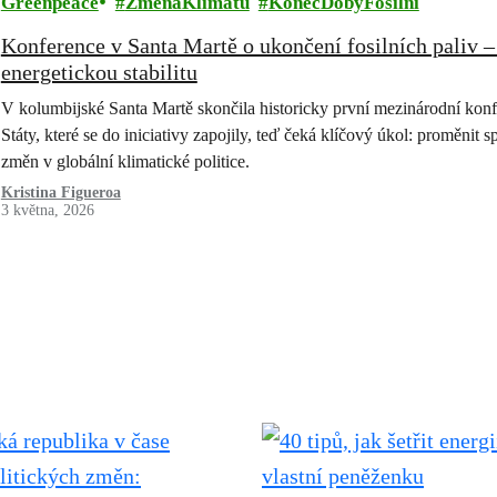
Greenpeace
ZměnaKlimatu
KonecDobyFosilní
Konference v Santa Martě o ukončení fosilních paliv
energetickou stabilitu
V kolumbijské Santa Martě skončila historicky první mezinárodní konfe
Státy, které se do iniciativy zapojily, teď čeká klíčový úkol: proměnit
změn v globální klimatické politice.
Kristina Figueroa
3 května, 2026