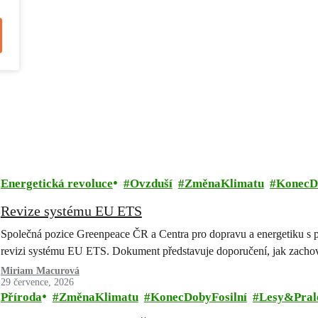
Energetická revoluce
Ovzduší
ZměnaKlimatu
KonecD
Revize systému EU ETS
Společná pozice Greenpeace ČR a Centra pro dopravu a energetiku s 
revizi systému EU ETS. Dokument představuje doporučení, jak zachov
Miriam Macurová
29 července, 2026
Příroda
ZměnaKlimatu
KonecDobyFosilní
Lesy&Pral