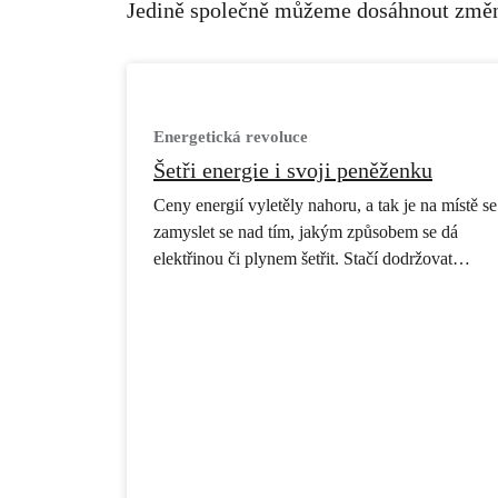
Jedině společně můžeme dosáhnout změny
Energetická revoluce
Šetři energie i svoji peněženku
Ceny energií vyletěly nahoru, a tak je na místě se
zamyslet se nad tím, jakým způsobem se dá
elektřinou či plynem šetřit. Stačí dodržovat
několik jednoduchých zásad a ty a tvoje rodina
ušetříte měsíčně až třetinu výdajů za elektřinu.