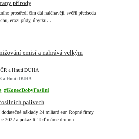
rany přírody
ího prostředí čím dál naléhavěji, svěřil předseda
suchu, erozi půdy, úbytku…
nižování emisí a nahrává velkým
ace ČR a Hnutí DUHA
 ČR a Hnutí DUHA
e
KonecDobyFosilní
fosilních palivech
í dodatečné náklady 24 miliard eur. Ropné firmy
 roce 2022 a pokazili. Teď máme druhou…