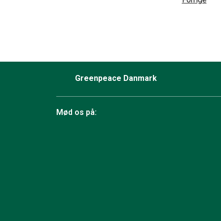
Greenpeace Danmark
Mød os på:
Facebook
Bluesky
TikTok
Instagram
YouTube
LinkedIn
RSS