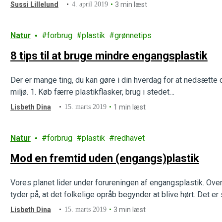
Sussi Lillelund
4. april 2019
3 min læst
Natur
forbrug
plastik
grønnetips
8 tips til at bruge mindre engangsplastik
Der er mange ting, du kan gøre i din hverdag for at nedsætte dit
miljø. 1. Køb færre plastikflasker, brug i stedet…
Lisbeth Dina
15. marts 2019
1 min læst
Natur
forbrug
plastik
redhavet
Mod en fremtid uden (engangs)plastik
Vores planet lider under forureningen af engangsplastik. Over
tyder på, at det folkelige opråb begynder at blive hørt. Det er 
Lisbeth Dina
15. marts 2019
3 min læst