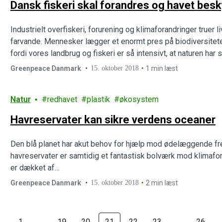
Dansk fiskeri skal forandres og havet besk
Industrielt overfiskeri, forurening og klimaforandringer truer
farvande. Mennesker lægger et enormt pres på biodiversitet
fordi vores landbrug og fiskeri er så intensivt, at naturen har
Greenpeace Danmark
15. oktober 2018
1 min læst
Natur
redhavet
plastik
økosystem
Havreservater kan sikre verdens oceaner
Den blå planet har akut behov for hjælp mod ødelæggende f
havreservater er samtidig et fantastisk bolværk mod klimafo
er dækket af…
Greenpeace Danmark
15. oktober 2018
2 min læst
1
…
19
20
21
22
23
…
26