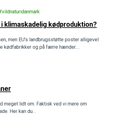
vildnaturidanmark
r i klimaskadelig kødproduktion?
en, men EU’s landbrugsstøtte poster alligevel
re kødfabrikker og på færre hænder.…
aner
d meget lidt om. Faktisk ved vi mere om
ade. Her kan du…