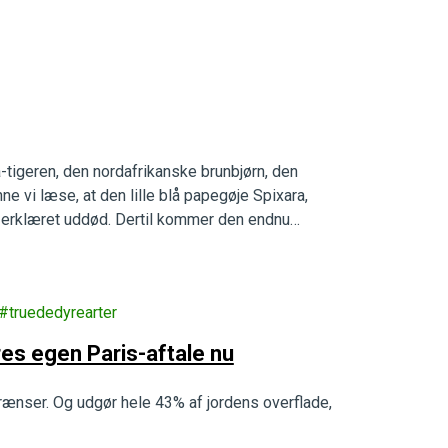
a-tigeren, den nordafrikanske brunbjørn, den
e vi læse, at den lille blå papegøje Spixara,
lt erklæret uddød. Dertil kommer den endnu
truededyrearter
res egen Paris-aftale nu
ænser. Og udgør hele 43% af jordens overflade,