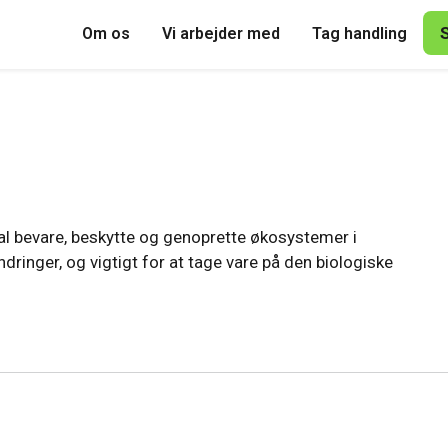
Om os
Vi arbejder med
Tag handling
kal bevare, beskytte og genoprette økosystemer i
ringer, og vigtigt for at tage vare på den biologiske