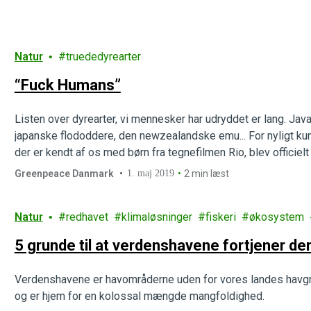
Natur
truededyrearter
“Fuck Humans”
Listen over dyrearter, vi mennesker har udryddet er lang. Jav
japanske flododdere, den newzealandske emu... For nyligt kunn
der er kendt af os med børn fra tegnefilmen Rio, blev officie
længere liste over dyrearter, der er er…
Greenpeace Danmark
1. maj 2019
2 min læst
Natur
redhavet
klimaløsninger
fiskeri
økosystem
5 grunde til at verdenshavene fortjener de
Verdenshavene er havområderne uden for vores landes havgr
og er hjem for en kolossal mængde mangfoldighed.