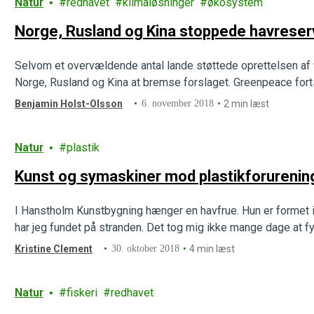
Natur
redhavet
klimaløsninger
økosystem
Norge, Rusland og Kina stoppede havreserv
Selvom et overvældende antal lande støttede oprettelsen af v
Norge, Rusland og Kina at bremse forslaget. Greenpeace fort
Benjamin Holst-Olsson
6. november 2018
2 min læst
Natur
plastik
Kunst og symaskiner mod plastikforurenin
I Hanstholm Kunstbygning hænger en havfrue. Hun er formet i
har jeg fundet på stranden. Det tog mig ikke mange dage at f
Kristine Clement
30. oktober 2018
4 min læst
Natur
fiskeri
redhavet