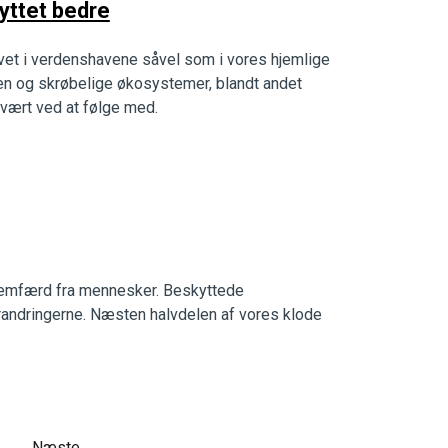
yttet bedre
 livet i verdenshavene såvel som i vores hjemlige
en og skrøbelige økosystemer, blandt andet
 svært ved at følge med.
remfærd fra mennesker. Beskyttede
randringerne. Næsten halvdelen af vores klode
Næste