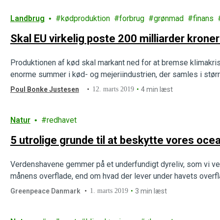
Landbrug
kødproduktion
forbrug
grønmad
finans
Skal EU virkelig poste 200 milliarder krone
Produktionen af kød skal markant ned for at bremse klimakris
enorme summer i kød- og mejeriindustrien, der samles i stør
Poul Bonke Justesen
12. marts 2019
4 min læst
Natur
redhavet
5 utrolige grunde til at beskytte vores oce
Verdenshavene gemmer på et underfundigt dyreliv, som vi ve
månens overflade, end om hvad der lever under havets overfl
Greenpeace Danmark
1. marts 2019
3 min læst