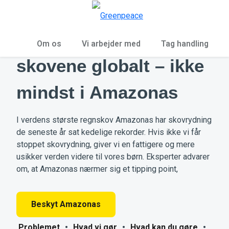
To
Menu
Skovrydning truer
Om os
Vi arbejder med
Tag handling
skovene globalt – ikke
mindst i Amazonas
I verdens største regnskov Amazonas har skovrydning
de seneste år sat kedelige rekorder. Hvis ikke vi får
stoppet skovrydning, giver vi en fattigere og mere
usikker verden videre til vores børn. Eksperter advarer
om, at Amazonas nærmer sig et tipping point,
Beskyt Amazonas
Problemet
•
Hvad vi gør
•
Hvad kan du gøre
•