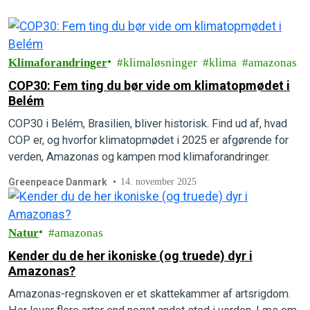
Klimaforandringer
klimaløsninger
klima
amazonas
COP30: Fem ting du bør vide om klimatopmødet i
Belém
COP30 i Belém, Brasilien, bliver historisk. Find ud af, hvad
COP er, og hvorfor klimatopmødet i 2025 er afgørende for
verden, Amazonas og kampen mod klimaforandringer.
Greenpeace Danmark
14. november 2025
Natur
amazonas
Kender du de her ikoniske (og truede) dyr i
Amazonas?
Amazonas-regnskoven er et skattekammer af artsrigdom.