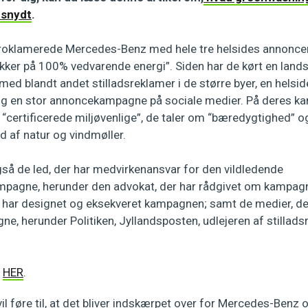
 snydt
.
oklamerede Mercedes-Benz med hele tre helsides annoncer i P
rikker på 100% vedvarende energi”. Siden har de kørt en la
d blandt andet stilladsreklamer i de større byer, en helsid
g en stor annoncekampagne på sociale medier. På deres ka
er “certificerede miljøvenlige”, de taler om “bæredygtighed” 
d af natur og vindmøller.
så de led, der har medvirkenansvar for den vildledende
pagne, herunder den advokat, der har rådgivet om kampagn
 har designet og eksekveret kampagnen; samt de medier, de
e, herunder Politiken, Jyllandsposten, udlejeren af stillad
n
HER
.
vil føre til, at det bliver indskærpet over for Mercedes-Benz 