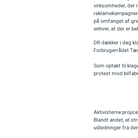
virksomheder, der r
reklamekampagner ti
på omfanget af gre
enhver, at der er b
DR dækker i dag kl
Forbrugerrådet Tæn
Som optakt til klag
protest mod bilfab
Aktivisterne proji
Blandt andet, at s
udledninger fra den