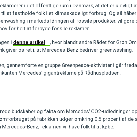
eklamerer i det offentlige rum i Danmark, at det er ulovligt a
l at fastholde folk i et klimaskadeligt forbrug. Og så håber 
enwashing i markedsføringen af fossile produkter, vil gøre 
ehov for helt at forbyde fossile reklamer.
agen i
denne artikel
, hvor blandt andre Rådet for Grøn Oms
k giver os ret i, at Mercedes-Benz bedriver greenwashing.
en, gennemførte en gruppe Greenpeace-aktivister i går freda
rikanten Mercedes’ gigantreklame på Rådhuspladsen.
cerede budskaber og fakta om Mercedes’ CO2-udledninger op
trømforbruget på fabrikken udgør omkring 0,5 procent af de
 Mercedes-Benz, reklamen vil have folk til at købe.