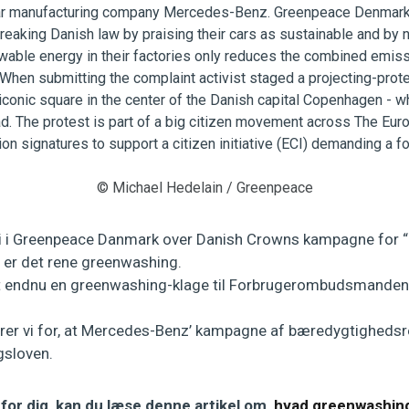
© Michael Hedelain / Greenpeace
vi i Greenpeace Danmark over Danish Crowns kampagne for “
r er det rene greenwashing.
dt endnu en greenwashing-klage til Forbrugerombudsmanden
rer vi for, at Mercedes-Benz’ kampagne af bæredygtighedsre
sloven.
for dig, kan du læse denne artikel om,
hvad greenwashing