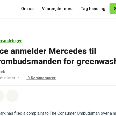
Om os
Vi arbejder med
Tag handling
orandringer
ce anmelder Mercedes til
rombudsmanden for greenwas
ark
 min læst
•
0
Kommentarer
sapp
å Facebook
Del med Email
Del på Bluesky