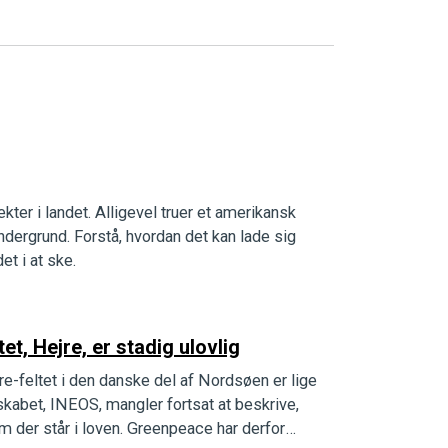
ekter i landet. Alligevel truer et amerikansk
dergrund. Forstå, hvordan det kan lade sig
et i at ske.
t, Hejre, er stadig ulovlig
jre-feltet i den danske del af Nordsøen er lige
lskabet, INEOS, mangler fortsat at beskrive,
m der står i loven. Greenpeace har derfor