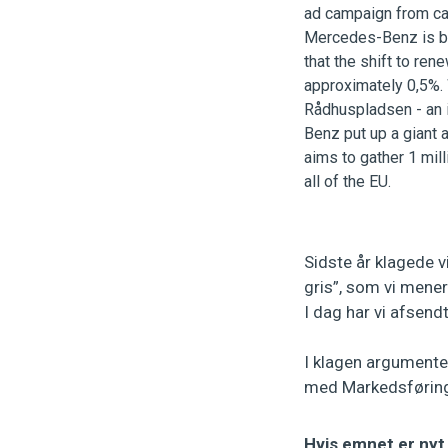
Sidste år klagede 
gris”, som vi mene
I dag har vi afsen
I klagen argumente
med Markedsføring
Hvis emnet er nyt 