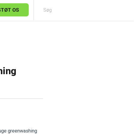
STØT OS
Sø
hing