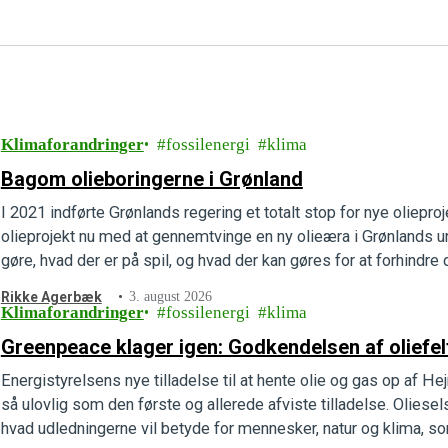
Klimaforandringer
fossilenergi
klima
Bagom olieboringerne i Grønland
I 2021 indførte Grønlands regering et totalt stop for nye olieproj
olieprojekt nu med at gennemtvinge en ny olieæra i Grønlands un
gøre, hvad der er på spil, og hvad der kan gøres for at forhindre d
Rikke Agerbæk
3. august 2026
Klimaforandringer
fossilenergi
klima
Greenpeace klager igen: Godkendelsen af oliefelte
Energistyrelsens nye tilladelse til at hente olie og gas op af He
så ulovlig som den første og allerede afviste tilladelse. Oliese
hvad udledningerne vil betyde for mennesker, natur og klima, so