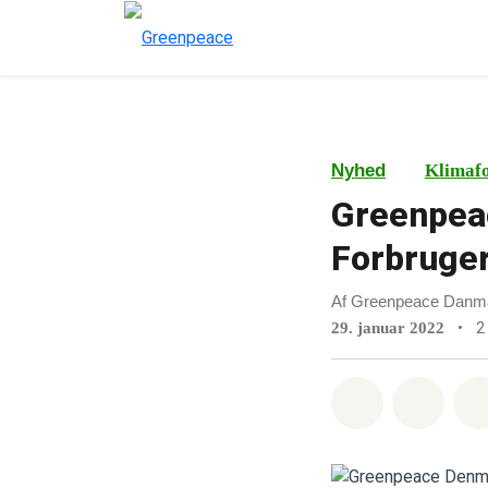
Nyhed
Klimaf
Greenpea
Forbruge
Af Greenpeace Danm
•
2
29. januar 2022
Del på What
Del p