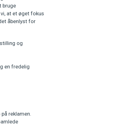
t bruge
vi, at et øget fokus
det åbenlyst for
tilling og
g en fredelig
 på reklamen.
 samlede