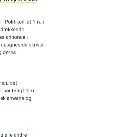
olitiken, at “Fra i
ndsdækkende
es annonce i
mpagneside skriver
og deres
en; det
r har bragt den
sreklamerne og
og alle andre