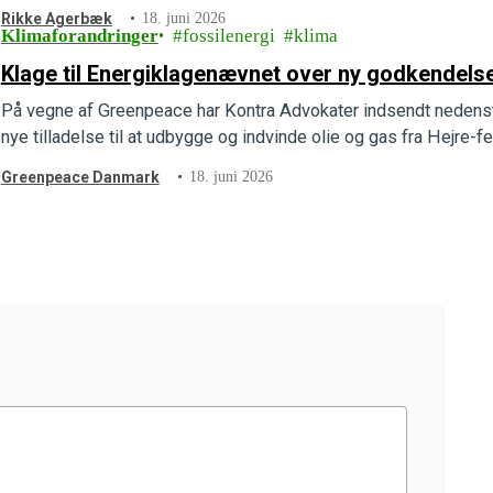
indsendt en ny…
Rikke Agerbæk
18. juni 2026
Klimaforandringer
fossilenergi
klima
Klage til Energiklagenævnet over ny godkendelse 
På vegne af Greenpeace har Kontra Advokater indsendt nedenst
nye tilladelse til at udbygge og indvinde olie og gas fra Hejre-f
Greenpeace Danmark
18. juni 2026