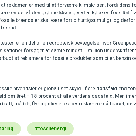
 at reklamen er med til at forværre klimakrisen, fordi dens fo
an være en del af den grønne løsning ved at købe en fossilbil f
fossile brændsler skal være fortid hurtigst muligt, og derfor
 forbudt.
otesten er en del af en europæisk bevægelse, hvor Greenp
isationer forsøger at samle mindst 1 million underskrifter t
orbudt at reklamere for fossile produkter som biler, benzin og 
sile brændsler er globalt set skyld i flere dødsfald end tob
fald om året – 18 procent af alle verdens dødsfald. Men im
budt, må bil-, fly- og olieselskaber reklamere så tosset, de v
føring
#
fossilenergi