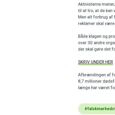
Aktivisterne mener,
til at tro, at de k
Men alt forbrug af 
reklamer skal være
Både klagen og pr
over 30 andre organ
der skal gøre det f
SKRIV UNDER HER
Afbrændingen af fos
8,7 millioner døds
længe har været for
#
falskmarkeds