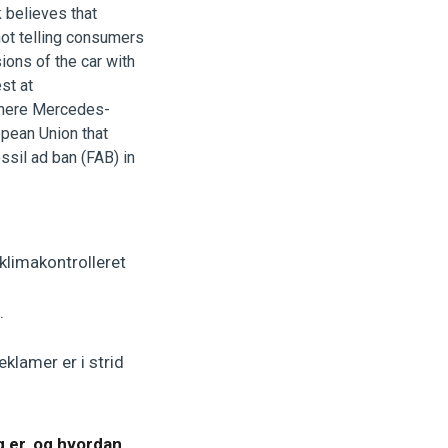
klimakontrolleret
.
klamer er i strid
 er, og hvordan