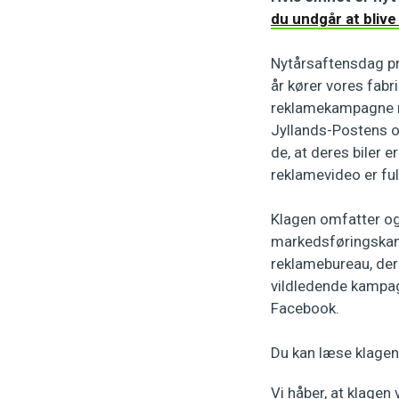
du undgår at blive
Nytårsaftensdag pr
år kører vores fab
reklamekampagne me
Jyllands-Postens o
de, at deres biler 
reklamevideo er ful
Klagen omfatter og
markedsføringskam
reklamebureau, der
vildledende kampagn
Facebook.
Du kan læse klage
Vi håber, at klagen 