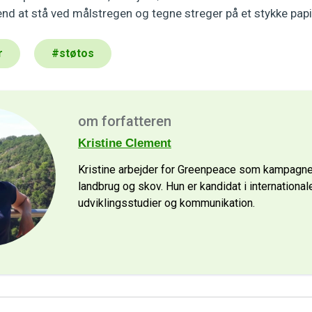
d at stå ved målstregen og tegne streger på et stykke papir
r
#
støtos
om forfatteren
Kristine Clement
Kristine arbejder for Greenpeace som kampagne
landbrug og skov. Hun er kandidat i international
udviklingsstudier og kommunikation.