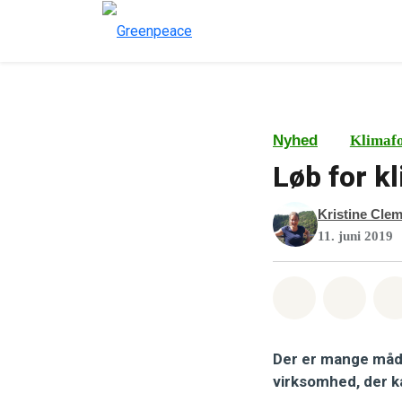
Nyhed
Klimaf
Løb for k
Kristine Cle
11. juni 2019
Del på What
Del p
Der er mange måde
virksomhed, der k