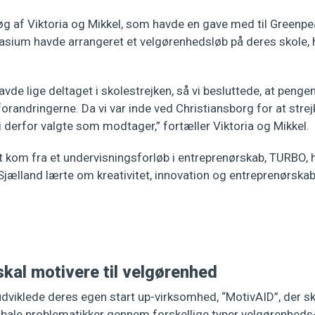
esøg af Viktoria og Mikkel, som havde en gave med til Greenpe
sium havde arrangeret et velgørenhedsløb på deres skole, h
vde lige deltaget i skolestrejken, så vi besluttede, at pengene
randringerne. Da vi var inde ved Christiansborg for at strej
 derfor valgte som modtager,” fortæller Viktoria og Mikkel.
et kom fra et undervisningsforløb i entreprenørskab, TURBO, h
jælland lærte om kreativitet, innovation og entreprenørskab
kal motivere til velgørenhed
udviklede deres egen start up-virksomhed, “MotivAID”, der ska
obale problematikker gennem forskellige typer velgørenheds