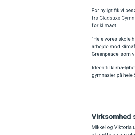
For nyligt fik vi b
fra Gladsaxe Gymna
for klimaet.
”Hele vores skole ha
arbejde mod klimafo
Greenpeace, som vi
Ideen til klima-løb
gymnasier på hele S
Virksomhed s
Mikkel og Viktoria 
at støtte op om gl