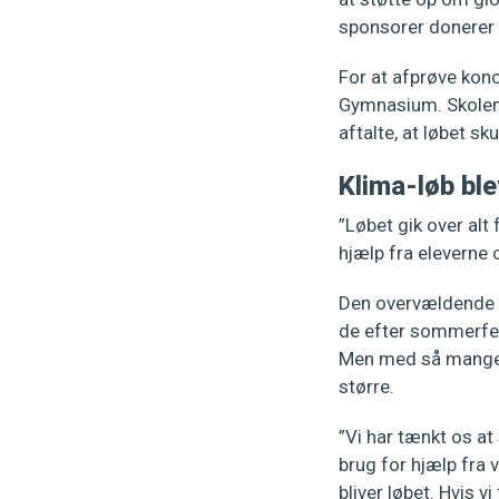
sponsorer donerer e
For at afprøve konc
Gymnasium. Skolens
aftalte, at løbet sk
Klima-løb bl
”Løbet gik over alt
hjælp fra eleverne 
Den overvældende s
de efter sommerferi
Men med så mange lø
større.
”Vi har tænkt os at
brug for hjælp fra 
bliver løbet. Hvis v