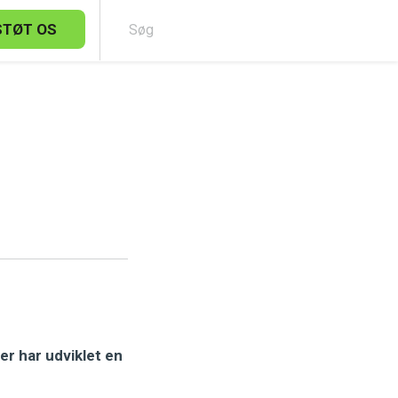
STØT OS
Sø
er har udviklet en