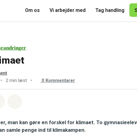
Om os
Vi arbejder med
Tag handling
orandringer
limaet
ment
•
2 min læst
•
0
Kommentarer
sapp
å Facebook
Del med Email
Del på Bluesky
r, man kan gøre en forskel for klimaet. To gymnasieelev
an samle penge ind til klimakampen.