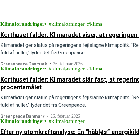
Klimaforandringer
klimaløsninger
klima
Korthuset falder: Klimarådet viser, at regeringen 
Klimarådet gør status på regeringens fejlslagne klimapolitk. "Reg
fuld af huller," lyder det fra Greenpeace.
Greeenpeace Danmark
26. februar 2026
Klimaforandringer
klimaløsninger
klima
Korthuset falder: Klimarådet slår fast, at regering
procentsmålet
Klimarådet gør status på regeringens fejlslagne klimapolitk. “Reg
fuld af huller,” lyder det fra Greenpeace.
Greenpeace Danmark
26. februar 2026
Klimaforandringer
klimaløsninger
Efter ny atomkraftanalyse: En “håbløs” energikil