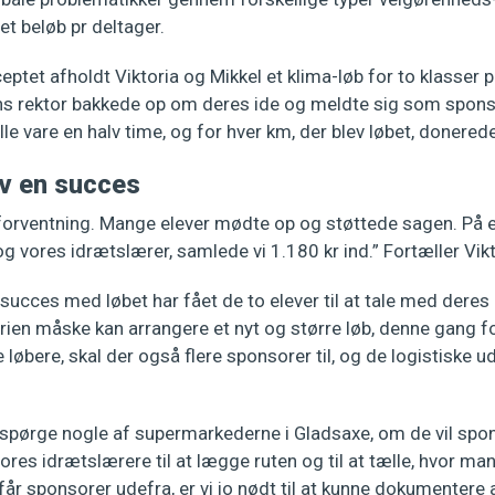
t beløb pr deltager.
eptet afholdt Viktoria og Mikkel et klima-løb for to klasser 
 rektor bakkede op om deres ide og meldte sig som sponser
ulle vare en halv time, og for hver km, der blev løbet, donerede
ev en succes
 forventning. Mange elever mødte op og støttede sagen. På e
og vores idrætslærer, samlede vi 1.180 kr ind.” Fortæller Vikt
ucces med løbet har fået de to elever til at tale med dere
en måske kan arrangere et nyt og større løb, denne gang for
bere, skal der også flere sponsorer til, og de logistiske ud
 spørge nogle af supermarkederne i Gladsaxe, om de vil spon
vores idrætslærere til at lægge ruten og til at tælle, hvor ma
i får sponsorer udefra, er vi jo nødt til at kunne dokumentere 