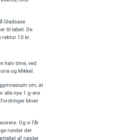
på Gladsaxe
 til løbet. De
 rektor 10 kr.
n halv time, ved
oria og Mikkel.
s gymnasium om, at
 alle nye 1.g-ere.
fordringer bliver
sorere. Og vi får
nge runder der
antallet af runder