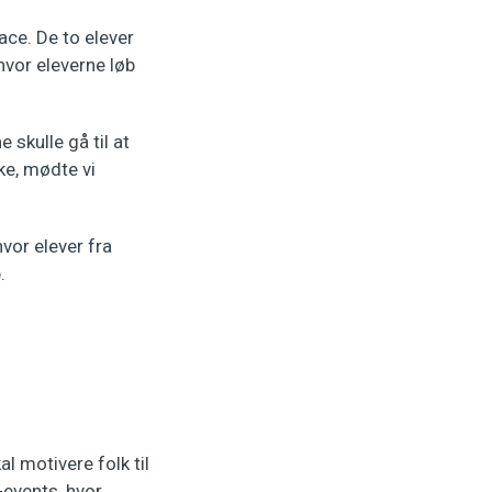
ace. De to elever
vor eleverne løb
 skulle gå til at
ke, mødte vi
vor elever fra
.
l motivere folk til
-events, hvor