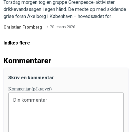
Torsdag morgen tog en gruppe Greenpeace-aktivister
drikkevandssagen i egen hånd. De mødte op med skidende
grise foran Axelborg i København – hovedsædet for
Landbrug & Fødevarer – og erstattede lobbygigantens egne
Christian Fromberg
20. marts 2026
reklamer med store, røde advarselssymboler.
Indlæs flere
Kommentarer
Skriv en kommentar
Kommentar (påkrævet)