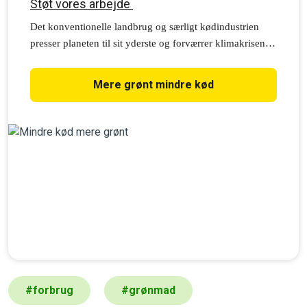
Støt vores arbejde
Det konventionelle landbrug og særligt kødindustrien
presser planeten til sit yderste og forværrer klimakrisen.
Den gode nyhed er, at mere plantebaseret kost smager
fantastisk, gør os sundere og beskytter den verden, vi
Mere grønt mindre kød
giver videre til næste generationer. Med din støtte kan vi
gøre en forskel hver dag året rundt for et grønnere
landbrug.
#
forbrug
#
grønmad