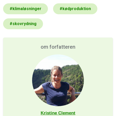
#
klimaløsninger
#
kødproduktion
#
skovrydning
om forfatteren
Kristine Clement