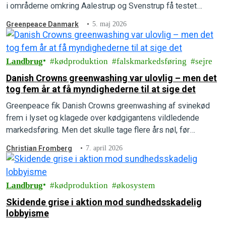
i områderne omkring Aalestrup og Svenstrup få testet
nitratniveauet i deres drikkevand.
Greenpeace Danmark
5. maj 2026
Landbrug
kødproduktion
falskmarkedsføring
sejre
Danish Crowns greenwashing var ulovlig – men det
tog fem år at få myndighederne til at sige det
Greenpeace fik Danish Crowns greenwashing af svinekød
frem i lyset og klagede over kødgigantens vildledende
markedsføring. Men det skulle tage flere års nøl, før
afgørelsen faldt, og Greenpeace vandt klagesagen.
Christian Fromberg
7. april 2026
Landbrug
kødproduktion
økosystem
Skidende grise i aktion mod sundhedsskadelig
lobbyisme