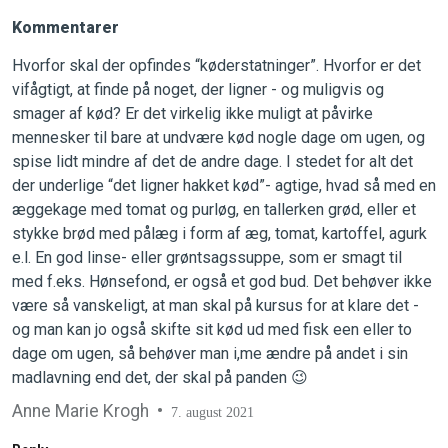
Kommentarer
Hvorfor skal der opfindes “køderstatninger”. Hvorfor er det
vifågtigt, at finde på noget, der ligner - og muligvis og
smager af kød? Er det virkelig ikke muligt at påvirke
mennesker til bare at undvære kød nogle dage om ugen, og
spise lidt mindre af det de andre dage. I stedet for alt det
der underlige “det ligner hakket kød”- agtige, hvad så med en
æggekage med tomat og purløg, en tallerken grød, eller et
stykke brød med pålæg i form af æg, tomat, kartoffel, agurk
e.l. En god linse- eller grøntsagssuppe, som er smagt til
med f.eks. Hønsefond, er også et god bud. Det behøver ikke
være så vanskeligt, at man skal på kursus for at klare det -
og man kan jo også skifte sit kød ud med fisk een eller to
dage om ugen, så behøver man i,me ændre på andet i sin
madlavning end det, der skal på panden 😉
Anne Marie Krogh
7. august 2021