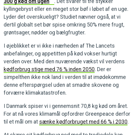
300 g kød om ugen
. Det svarer til tre stykker
kyllingebryst eller en meget stor bøf i løbet af en uge.
Lyder det overskueligt? Studiet nævner også, at vi
dertil globalt set bør spise omkring 50% mere frugt,
grøntsager, nødder og bælgfrugter.
I øjeblikket er vi ikke i nærheden af The Lancets
anbefalinger, og appetitten på kød vokser hurtigt
verden over. Med den nuværende vækst vil verdens
kødforbrug stige med 76 % inden 2050
. Der er
simpelthen ikke nok land i verden til at imødekomme
denne efterspørgsel uden at smadre skovene og
forværre klimakatastrofen.
I Danmark spiser vi i gennemsnit 70,8 kg kød om året.
For at nå vores klimamål opfordrer Greenpeace derfor
til et mål om at
sænke kødforbruget med 66 % i 2030
.