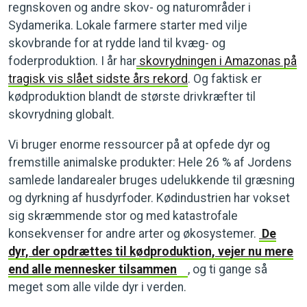
regnskoven og andre skov- og naturområder i
Sydamerika. Lokale farmere starter med vilje
skovbrande for at rydde land til kvæg- og
foderproduktion. I år har
skovrydningen i Amazonas på
tragisk vis slået sidste års rekord
. Og faktisk er
kødproduktion blandt de største drivkræfter til
skovrydning globalt.
Vi bruger enorme ressourcer på at opfede dyr og
fremstille animalske produkter: Hele 26 % af Jordens
samlede landarealer bruges udelukkende til græsning
og dyrkning af husdyrfoder. Kødindustrien har vokset
sig skræmmende stor og med katastrofale
konsekvenser for andre arter og økosystemer.
De
dyr, der opdrættes til kødproduktion, vejer nu mere
end alle mennesker tilsammen
, og ti gange så
meget som alle vilde dyr i verden.