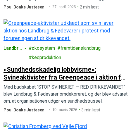
Poul Bonke Justesen
27. april 2026
2 min læst
Landbru
økosystem
fremtidenslandbrug
g
kødproduktion
»Sundhedsskadelig lobbyisme«:
Svineaktivister fra Greenpeace i aktion for
det danske drikkevand
Med budskabet “STOP SVINERIET — RED DRIKKEVANDET”
blev Landbrug & Fødevarer omdekoreret, og der blev advaret
om, at organisationen udgør en sundhedstrussel.
Poul Bonke Justesen
19. marts 2026
3 min læst