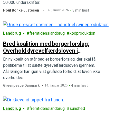
50.000 underskrifter.
Poul Bonke Justesen
14. januar 2026
3 min læst
Landbrug
fremtidenslandbrug
kødproduktion
Bred koalition med borgerforslag:
Overhold dyrevelfærdsloven i
svineproduktionen
En ny koalition står bag et borgerforslag, der skal få
politikerne til at sætte dyrevelfærdsloven igennem.
Afsløringer har igen vist grufulde forhold, at loven ikke
overholdes.
Greenpeace Danmark
14. januar 2026
4 min læst
Landbrug
fremtidenslandbrug
sundhed