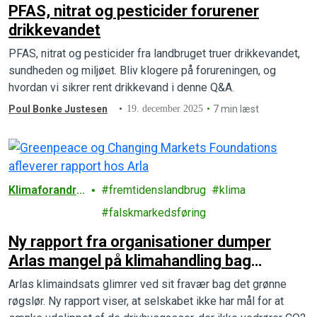
PFAS, nitrat og pesticider forurener
drikkevandet
PFAS, nitrat og pesticider fra landbruget truer drikkevandet,
sundheden og miljøet. Bliv klogere på forureningen, og
hvordan vi sikrer rent drikkevand i denne Q&A.
Poul Bonke Justesen
19. december 2025
7 min læst
Klimaforandrin
fremtidenslandbrug
klima
ger
falskmarkedsføring
Ny rapport fra organisationer dumper
Arlas mangel på klimahandling bag
“røgsløret”
Arlas klimaindsats glimrer ved sit fravær bag det grønne
røgslør. Ny rapport viser, at selskabet ikke har mål for at