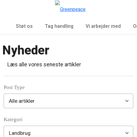
To
Menu
Støt os
Tag handling
Vi arbejder med
O
Nyheder
Læs alle vores seneste artikler
Post Type
Kategori