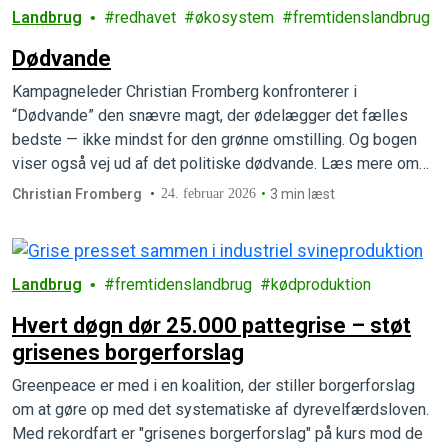
Landbrug
redhavet
økosystem
fremtidenslandbrug
Dødvande
Kampagneleder Christian Fromberg konfronterer i
“Dødvande” den snævre magt, der ødelægger det fælles
bedste — ikke mindst for den grønne omstilling. Og bogen
viser også vej ud af det politiske dødvande. Læs mere om
den højaktuelle bog.
Christian Fromberg
24. februar 2026
3 min læst
Landbrug
fremtidenslandbrug
kødproduktion
Hvert døgn dør 25.000 pattegrise – støt
grisenes borgerforslag
Greenpeace er med i en koalition, der stiller borgerforslag
om at gøre op med det systematiske af dyrevelfærdsloven.
Med rekordfart er "grisenes borgerforslag" på kurs mod de