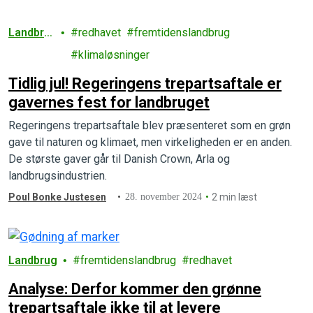
Landbru
redhavet
fremtidenslandbrug
g
klimaløsninger
Tidlig jul! Regeringens trepartsaftale er
gavernes fest for landbruget
Regeringens trepartsaftale blev præsenteret som en grøn
gave til naturen og klimaet, men virkeligheden er en anden.
De største gaver går til Danish Crown, Arla og
landbrugsindustrien.
Poul Bonke Justesen
28. november 2024
2 min læst
Landbrug
fremtidenslandbrug
redhavet
Analyse: Derfor kommer den grønne
trepartsaftale ikke til at levere