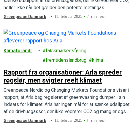
sænke udslippet af de drivhusgasser, der ikke vedrører CO2,
heller ikke når det gælder den potente metangas.
Greenpeace Danmark
11. februar 2025
2 min læst
Klimaforandrin
falskmarkedsføring
ger
fremtidenslandbrug
klima
Rapport fra organisationer: Arla spreder
røgslør, men svigter reelt klimaet
Greenpeace Nordic og Changing Markets Foundations viser i
rapport, at Arla bag røgsløret af greenwashing dumper i sin
indsats for klimaet. Arla har ingen mål for at sænke udslippet
af de drivhusgasser, der ikke vedrører CO2 og mangler også
mål for metangas.
Greenpeace Danmark
11. februar 2025
1 min læst