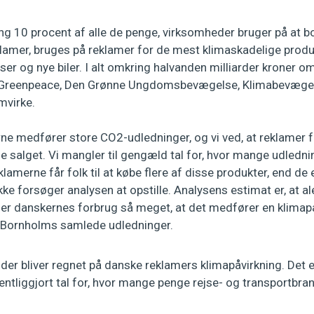
g 10 procent af alle de penge, virksomheder bruger på at 
amer, bruges på reklamer for de mest klimaskadelige prod
jser og nye biler. I alt omkring halvanden milliarder kroner o
 Greenpeace, Den Grønne Ungdomsbevægelse, Klimabevæge
mvirke.
rne medfører store CO2-udledninger, og vi ved, at reklamer 
øge salget. Vi mangler til gengæld tal for, hvor mange udlednin
klamerne får folk til at købe flere af disse produkter, end de e
kke forsøger analysen at opstille. Analysens estimat er, at a
øger danskernes forbrug så meget, at det medfører en klimap
l Bornholms samlede udledninger.
 der bliver regnet på danske reklamers klimapåvirkning. Det 
fentliggjort tal for, hvor mange penge rejse- og transportbra