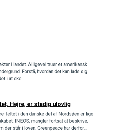
ekter i landet. Alligevel truer et amerikansk
dergrund. Forstå, hvordan det kan lade sig
et i at ske.
t, Hejre, er stadig ulovlig
jre-feltet i den danske del af Nordsøen er lige
lskabet, INEOS, mangler fortsat at beskrive,
m der står i loven. Greenpeace har derfor