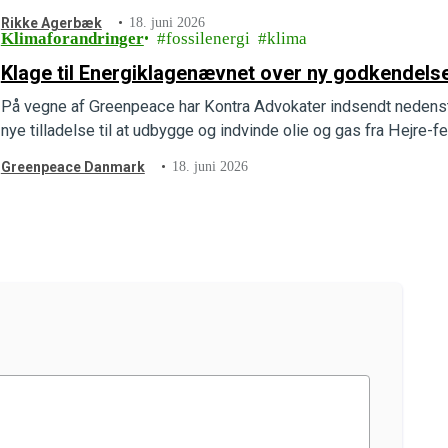
indsendt en ny…
Rikke Agerbæk
18. juni 2026
Klimaforandringer
fossilenergi
klima
Klage til Energiklagenævnet over ny godkendelse 
På vegne af Greenpeace har Kontra Advokater indsendt nedenst
nye tilladelse til at udbygge og indvinde olie og gas fra Hejre-f
Greenpeace Danmark
18. juni 2026