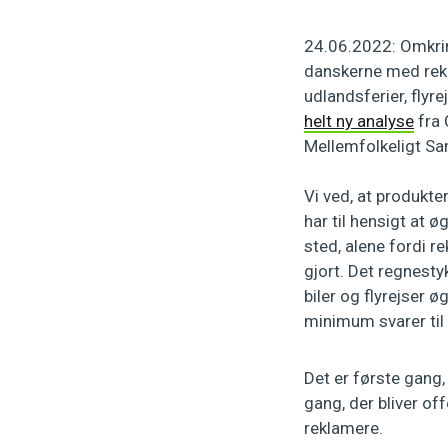
24.06.2022: Omkrin
danskerne med rekl
udlandsferier, flyre
helt ny analyse
fra
Mellemfolkeligt Sa
Vi ved, at produkte
har til hensigt at 
sted, alene fordi re
gjort. Det regnesty
biler og flyrejser 
minimum svarer ti
Det er første gang,
gang, der bliver of
reklamere.