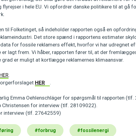
 flyrejser i hele EU. Vi opfordrer danske politikere til at gå 
k.
 til Folketinget, så indeholder rapporten også en opfordring
klameindustri. Det store spænd i rapportens estimater skyld
data for fossile reklamers effekt, hvorfor vi har udregnet ef
re er lagt frem. Vi håber, rapporten fører til, at der fremlæg
re grad er muligt at kortlægge reklamernes klimaansvar.
HER
.
orgerforslaget
HER
.
varlig Emma Oehlenschläger for spørgsmål til rapporten (tlf
p Christensen for interview (tlf. 28109022).
for interview (tlf. 27642559)
føring
#
forbrug
#
fossilenergi