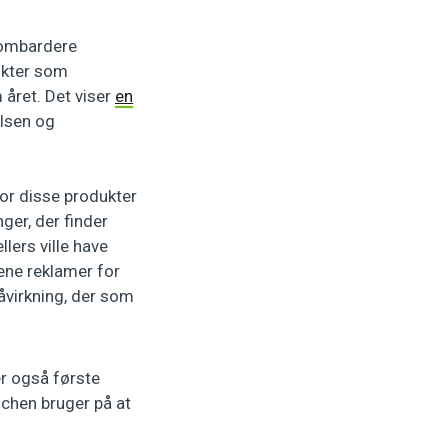
bombardere
ukter som
m året. Det viser
en
lsen og
for disse produkter
ger, der finder
llers ville have
lene reklamer for
åvirkning, der som
er også første
nchen bruger på at