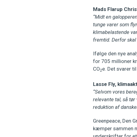
Mads Flarup Chris
“Midt en galopperend
tunge varer som flyr
klimabelastende var
fremtid. Derfor skal
Ifølge den nye anal
for 705 millioner 
CO
e. Det svarer t
2
Lasse Fly, klimaa
“Selvom vores beregn
relevante tal, så tø
reduktion af danske
Greenpeace, Den G
kæmper sammen med
underskrifter for e