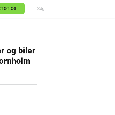
STØT OS
Sø
r og biler
Bornholm