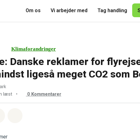
Om os
Vi arbejder med
Tag handling
Klimaforandringer
e: Danske reklamer for flyrejse
mindst ligeså meget CO2 som 
ark
n læst
•
0
Kommentarer
sapp
å Facebook
Del med Email
Del på Bluesky