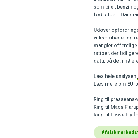
som biler, benzin og
forbuddet i Danmar
Udover opfordringen
virksomheder og re
mangler offentlige 
ratioer, der tidlige
data, så det i høje
Læs hele analysen
Læs mere om EU-b
Ring til presseans
Ring til Mads Flaru
Ring til Lasse Fly 
#
falskmarkeds