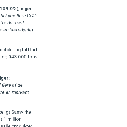
109022), siger:
til købe flere CO2-
 for de mest
or en bæredygtig
onbiler og luftfart
00 og 943.000 tons
iger:
 flere af de
ikre en markant
eligt Samvirke
 1 million
ossile produkter