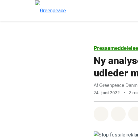
Pressemeddelelse
Ny analys
udleder 
Af Greenpeace Danm
•
2 mi
24. juni 2022
Del på What
Del p