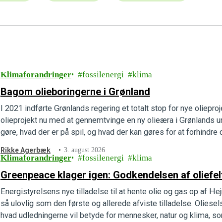
Klimaforandringer
fossilenergi
klima
Bagom olieboringerne i Grønland
I 2021 indførte Grønlands regering et totalt stop for nye olieproj
olieprojekt nu med at gennemtvinge en ny olieæra i Grønlands un
gøre, hvad der er på spil, og hvad der kan gøres for at forhindre d
Rikke Agerbæk
3. august 2026
Klimaforandringer
fossilenergi
klima
Greenpeace klager igen: Godkendelsen af oliefelte
Energistyrelsens nye tilladelse til at hente olie og gas op af He
så ulovlig som den første og allerede afviste tilladelse. Oliese
hvad udledningerne vil betyde for mennesker, natur og klima, so