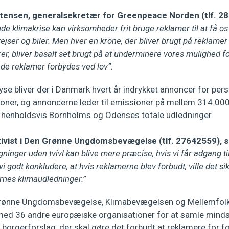
tensen, generalsekretær for Greenpeace Norden (tlf. 28
e klimakrise kan virksomheder frit bruge reklamer til at få os 
ejser og biler. Men hver en krone, der bliver brugt på reklamer
er, bliver basalt set brugt på at underminere vores mulighed f
 de reklamer forbydes ved lov”.
yse bliver der i Danmark hvert år indrykket annoncer for pers
kroner, og annoncerne leder til emissioner på mellem 314.0
il henholdsvis Bornholms og Odenses totale udledninger.
ktivist i Den Grønne Ungdomsbevægelse (tlf. 27642559), s
inger uden tvivl kan blive mere præcise, hvis vi får adgang til
r vi godt konkludere, at hvis reklamerne blev forbudt, ville det s
rnes klimaudledninger.”
rønne Ungdomsbevægelse, Klimabevægelsen og Mellemfolk
 36 andre europæiske organisationer for at samle mindst
t borgerforslag, der skal gøre det forbudt at reklamere for f