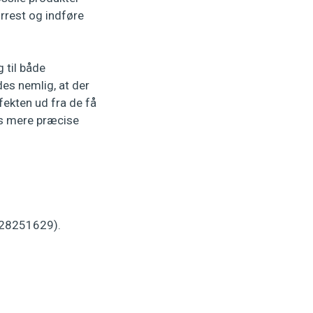
forrest og indføre
 til både
es nemlig, at der
fekten ud fra de få
ges mere præcise
. 28251629).