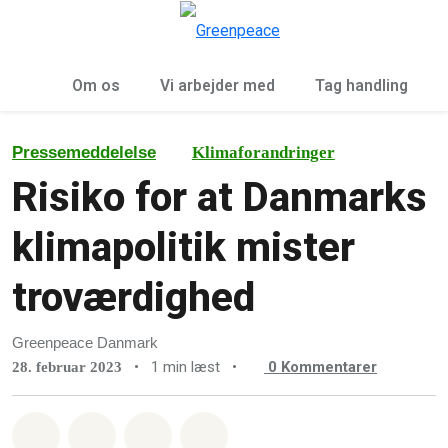
To
Menu
Om os
Vi arbejder med
Tag handling
Pressemeddelelse
Klimaforandringer
Risiko for at Danmarks
klimapolitik mister
troværdighed
Greenpeace Danmark
•
1 min læst
•
0
Kommentarer
28. februar 2023
Del på Whatsapp
Del på Facebook
Del med Email
Del på Bluesky