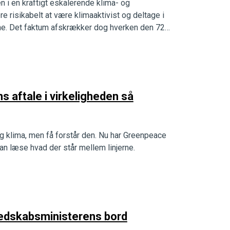
en i en kraftigt eskalerende klima- og
e risikabelt at være klimaaktivist og deltage i
ne. Det faktum afskrækker dog hverken den 72-
s aftale i virkeligheden så
og klima, men få forstår den. Nu har Greenpeace
 kan læse hvad der står mellem linjerne.
eredskabsministerens bord