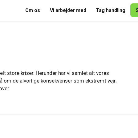
Om os
Vi arbejder med
Tag handling
t store kriser. Herunder har vi samlet alt vores
 om de alvorlige konsekvenser som ekstremt vejr,
ver.