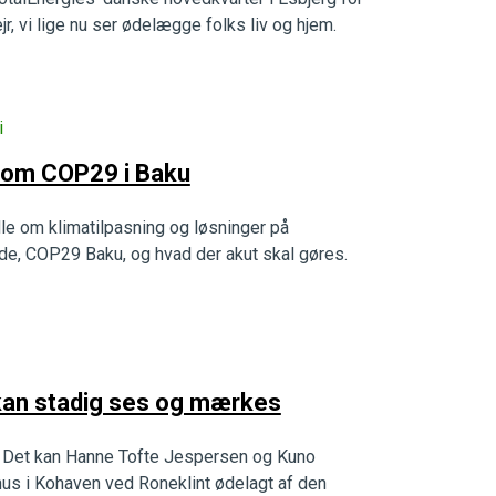
r, vi lige nu ser ødelægge folks liv og hjem.
i
 om COP29 i Baku
dle om klimatilpasning og løsninger på
e, COP29 Baku, og hvad der akut skal gøres.
kan stadig ses og mærkes
å? Det kan Hanne Tofte Jespersen og Kuno
us i Kohaven ved Roneklint ødelagt af den