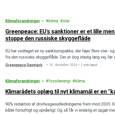
Klimaforandringer
klima
olie
Greenpeace: EU’s sanktioner er et lille men 
stoppe den russiske skyggeflåde
EU har vedtaget en ny sanktionspakke, der føjer flere olie- o
fra den russiske skyggeflåde. Der er dog stadig lang vej, før
Greenpeace Danmark
16. december 2024
1 min læst
Klimaforandringer
fossilenergi
klima
Klimarådets oplæg til nyt klimamål er en “
90% reduktion af drivhusgasudledningerne frem mod 2035. Kli
både fornuftigt og opnåeligt. Og så får vi endelig et opgør m