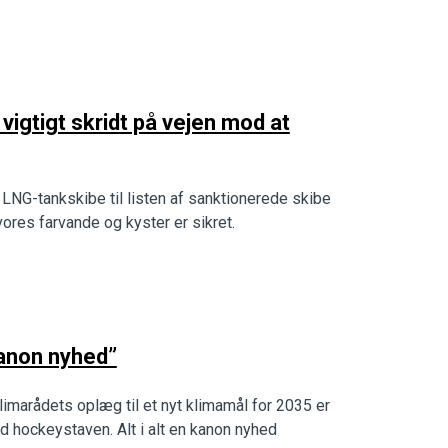
vigtigt skridt på vejen mod at
g LNG-tankskibe til listen af sanktionerede skibe
 vores farvande og kyster er sikret.
kanon nyhed”
marådets oplæg til et nyt klimamål for 2035 er
ed hockeystaven. Alt i alt en kanon nyhed