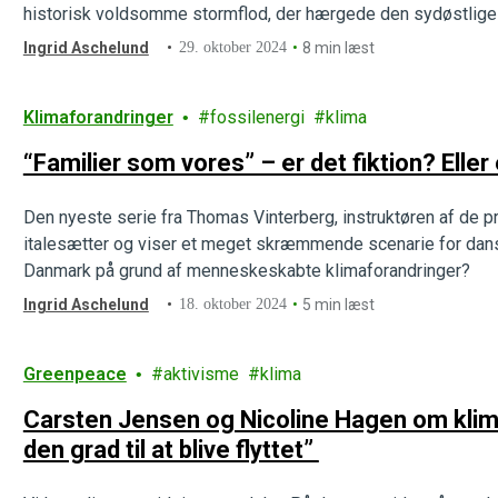
historisk voldsomme stormflod, der hærgede den sydøstlige 
liv for evigt.
Ingrid Aschelund
29. oktober 2024
8 min læst
Klimaforandringer
fossilenergi
klima
“Familier som vores” – er det fiktion? Eller 
Den nyeste serie fra Thomas Vinterberg, instruktøren af de p
italesætter og viser et meget skræmmende scenarie for danske
Danmark på grund af menneskeskabte klimaforandringer?
Ingrid Aschelund
18. oktober 2024
5 min læst
Greenpeace
aktivisme
klima
Carsten Jensen og Nicoline Hagen om klim
den grad til at blive flyttet”