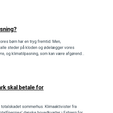
asning?
vores børn har en tryg fremtid. Men,
 alle steder på kloden og ødelægger vores
yre, og klimatilpasning, som kan være afgørende
rk skal betale for
 totalskadet sommerhus. Klimaaktivister fra
talEnergies’ danske hovedkvarter i Esbjerg for