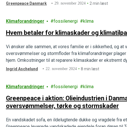
Greenpeace Danmark
29. november 2024
2 min læst
Klimaforandringer
fossilenergi
klima
Hvem betaler for klimaskader og klimatilp
Vi ønsker alle sammen, at vores familie er i sikkerhed, og at 
oversvømmelser og stormfloder fra klimaforandringer plager
hjem. Omkostninger til at reparere klimaskader er ekstremt d
for vores overlevelse, er heller ikke billig. Et…
Ingrid Aschelund
22. november 2024
8 min læst
Klimaforandringer
fossilenergi
klima
Greenpeace i aktion: Olieindustrien i Danma
oversvømmelser, tørke og stormskader
En vandskadet sofa, en ildelugtende dukke og vragdele fra et
Greenpeace leverede vandskadede ejendele foran døren til To