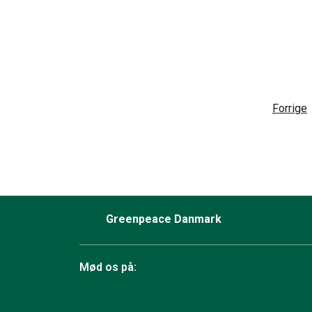
Forrige
Greenpeace Danmark
Mød os på: