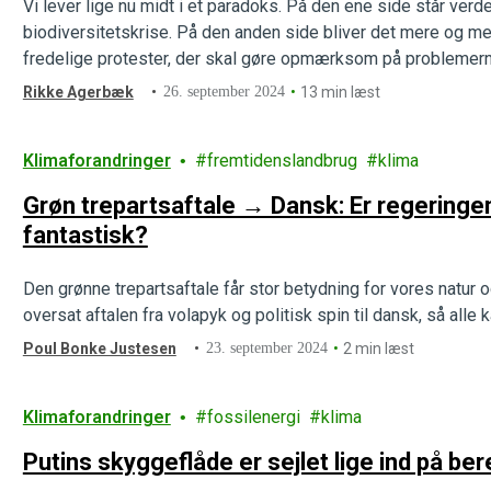
Vi lever lige nu midt i et paradoks. På den ene side står verd
biodiversitetskrise. På den anden side bliver det mere og mer
fredelige protester, der skal gøre opmærksom på problemer
årige forfatter og aktivist,…
Rikke Agerbæk
26. september 2024
13 min læst
Klimaforandringer
fremtidenslandbrug
klima
Grøn trepartsaftale → Dansk: Er regeringen
fantastisk?
Den grønne trepartsaftale får stor betydning for vores natur 
oversat aftalen fra volapyk og politisk spin til dansk, så alle
Poul Bonke Justesen
23. september 2024
2 min læst
Klimaforandringer
fossilenergi
klima
Putins skyggeflåde er sejlet lige ind på b