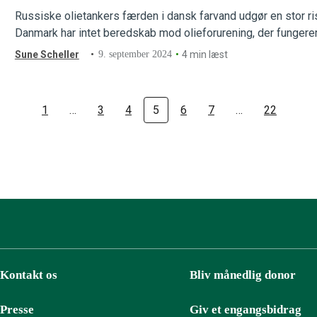
Russiske olietankers færden i dansk farvand udgør en stor ri
Danmark har intet beredskab mod olieforurening, der fungere
Sune Scheller
9. september 2024
4 min læst
1
…
3
4
5
6
7
…
22
Kontakt os
Bliv månedlig donor
Presse
Giv et engangsbidrag