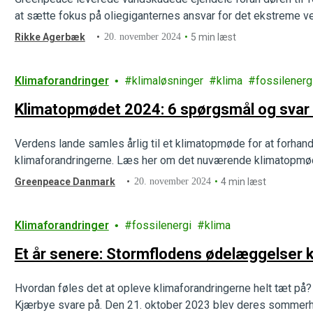
at sætte fokus på oliegiganternes ansvar for det ekstreme vej
Rikke Agerbæk
20. november 2024
5 min læst
Klimaforandringer
klimaløsninger
klima
fossilenerg
Klimatopmødet 2024: 6 spørgsmål og svar
Verdens lande samles årlig til et klimatopmøde for at forhan
klimaforandringerne. Læs her om det nuværende klimatopmød
Greenpeace Danmark
20. november 2024
4 min læst
Klimaforandringer
fossilenergi
klima
Et år senere: Stormflodens ødelæggelser 
Hvordan føles det at opleve klimaforandringerne helt tæt p
Kjærbye svare på. Den 21. oktober 2023 blev deres sommerh