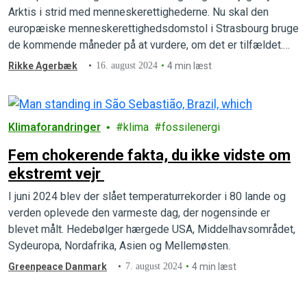
Arktis i strid med menneskerettighederne. Nu skal den
europæiske menneskerettighedsdomstol i Strasbourg bruge
de kommende måneder på at vurdere, om det er tilfældet.
Dommen forventes at falde senere i år og kan ikke ankes.
Rikke Agerbæk
16. august 2024
4 min læst
Klimaforandringer
klima
fossilenergi
Fem chokerende fakta, du ikke vidste om
ekstremt vejr
I juni 2024 blev der slået temperaturrekorder i 80 lande og
verden oplevede den varmeste dag, der nogensinde er
blevet målt. Hedebølger hærgede USA, Middelhavsområdet,
Sydeuropa, Nordafrika, Asien og Mellemøsten.
Greenpeace Danmark
7. august 2024
4 min læst