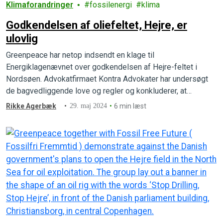
Klimaforandringer
fossilenergi
klima
Godkendelsen af oliefeltet, Hejre, er
ulovlig
Greenpeace har netop indsendt en klage til
Energiklagenævnet over godkendelsen af Hejre-feltet i
Nordsøen. Advokatfirmaet Kontra Advokater har undersøgt
de bagvedliggende love og regler og konkluderer, at
tilladelsen bryder både dansk og europæisk lovgivning.
Rikke Agerbæk
29. maj 2024
6 min læst