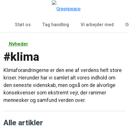
To
Menu
Støt os
Tag handling
Vi arbejder med
O
Nyheder
#
klima
Klimaforandringerne er den ene af verdens helt store
kriser. Herunder har vi samlet alt vores indhold om
den seneste videnskab, men også om de alvorlige
konsekvenser som ekstremt vejr, der rammer
mennesker og samfund verden over.
Alle artikler