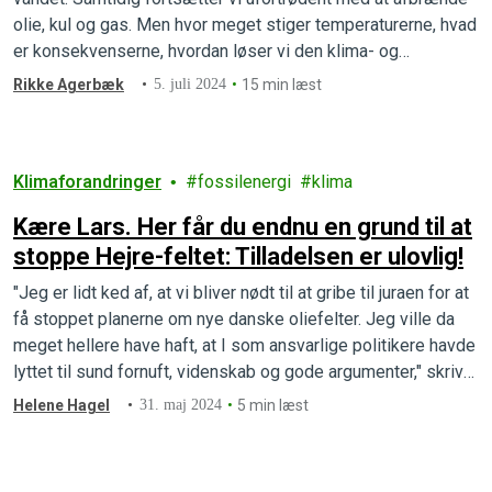
olie, kul og gas. Men hvor meget stiger temperaturerne, hvad
er konsekvenserne, hvordan løser vi den klima- og
biodiversitetskrise, vi befinder os midt i, og hvad kan du selv
Rikke Agerbæk
5. juli 2024
15 min læst
gøre? Vi klæder dig på til…
Klimaforandringer
fossilenergi
klima
Kære Lars. Her får du endnu en grund til at
stoppe Hejre-feltet: Tilladelsen er ulovlig!
"Jeg er lidt ked af, at vi bliver nødt til at gribe til juraen for at
få stoppet planerne om nye danske oliefelter. Jeg ville da
meget hellere have haft, at I som ansvarlige politikere havde
lyttet til sund fornuft, videnskab og gode argumenter," skriver
Greenpeaces klima- og miljøpolitiske leder, Helene Hagel,
Helene Hagel
31. maj 2024
5 min læst
her i et…