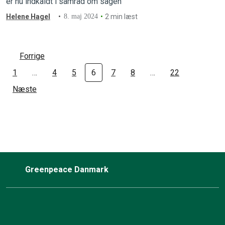
er nu indkaldt i samråd om sagen
Helene Hagel
8. maj 2024
2 min læst
Forrige
1
…
4
5
6
7
8
…
22
Næste
Greenpeace Danmark