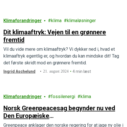
Klimaforandringer
klima
klimaløsninger
Dit klimaaftryk: Vejen til en grønnere
fremtid
Vil du vide mere om klimaaftryk? Vi dykker ned i, hvad et
klimaaftryk egentlig er, og hvordan du kan mindske dit! Tag
det første skridt mod en grønnere fremtid.
Ingrid Aschelund
21. august 2024
4 min læst
Klimaforandringer
fossilenergi
klima
Norsk Greenpeacesag begynder nu ved
Den Europæiske
Menneskerettighedsdomstol
Greenpeace anklager den norske regering for at jage ny olie i