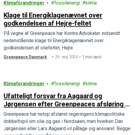
Klimaforandringer
fossilenergi
klima
Klage til Energiklagenævnet over
godkendelsen af Hejre-feltet
På vegne af Greenpeace har Kontra Advokater indsendt
nedenstående klage til Energiklagenævnet over
godkendelsen af oliefeltet, Hejre.
Greenpeace Danmark
29. maj 2024
1 min læst
Klimaforandringer
fossilenergi
klima
Ufatteligt forsvar fra Aagaard og
Jørgensen efter Greenpeaces afsløring af
regeringens dobbeltspil
Greenpeace har netop afsløret regeringens klimapolitiske
dobbeltspil om olie og gas i Nordsøen, men hverken Dan
Jørgensen eller Lars Aagaard vil påtage sig ansvaret. Begge