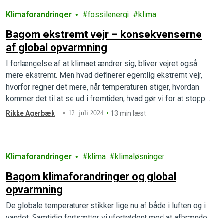
Klimaforandringer
fossilenergi
klima
Bagom ekstremt vejr – konsekvenserne
af global opvarmning
I forlængelse af at klimaet ændrer sig, bliver vejret også
mere ekstremt. Men hvad definerer egentlig ekstremt vejr,
hvorfor regner det mere, når temperaturen stiger, hvordan
kommer det til at se ud i fremtiden, hvad gør vi for at stoppe
udviklingen, og hvem skal betale for de mange skader?
Rikke Agerbæk
12. juli 2024
13 min læst
Klimaforandringer
klima
klimaløsninger
Bagom klimaforandringer og global
opvarmning
De globale temperaturer stikker lige nu af både i luften og i
vandet. Samtidig fortsætter vi ufortrødent med at afbrænde