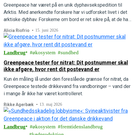
Greenpeace har været på en unik dyphavsekspedition til
Arktis. Med anerkendte forskere har vi udforsket livet i det
arktiske dybhav. Forskerne om bord er ret sikre på, at de har
opdaget flere helt nye, hidtil ukendte arter.
Alicia Riofrio
15. juni 2026
Landbrug
økosystem
sundhed
Greenpeace tester for nitrat: Dit postnummer skal
ikke afgøre, hvor rent dit postevand er
Kun én måling lå under den foreslåede grænse for nitrat, da
Greenpeace testede drikkevand fra vandboringer – vand der
i mange år ikke har været kontrolleret.
Rikke Agerbæk
13. maj 2026
Landbrug
økosystem
fremtidenslandbrug
kødproduktion