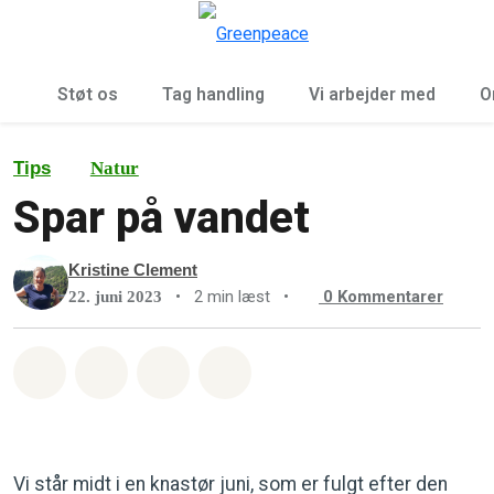
To
Menu
Støt os
Tag handling
Vi arbejder med
O
Tips
Natur
Spar på vandet
Kristine Clement
•
2 min læst
•
0
Kommentarer
22. juni 2023
Del på Whatsapp
Del på Facebook
Del med Email
Del på Bluesky
Vi står midt i en knastør juni, som er fulgt efter den