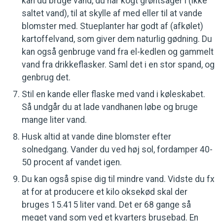
kan du bruge vand, du har kogt grøntsager i (ikke
saltet vand), til at skylle af med eller til at vande
blomster med. Stueplanter har godt af (afkølet)
kartoffelvand, som giver dem naturlig gødning. Du
kan også genbruge vand fra el-kedlen og gammelt
vand fra drikkeflasker. Saml det i en stor spand, og
genbrug det.
Stil en kande eller flaske med vand i køleskabet.
Så undgår du at lade vandhanen løbe og bruge
mange liter vand.
Husk altid at vande dine blomster efter
solnedgang. Vander du ved høj sol, fordamper 40-
50 procent af vandet igen.
Du kan også spise dig til mindre vand. Vidste du fx
at for at producere et kilo oksekød skal der
bruges 15.415 liter vand. Det er 68 gange så
meget vand som ved et kvarters brusebad. En