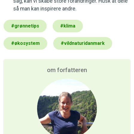
sag, kan vi skabe store forandringer. Husk at dele
så man kan inspirere andre.
#
grønnetips
#
klima
#
økosystem
#
vildnaturidanmark
om forfatteren