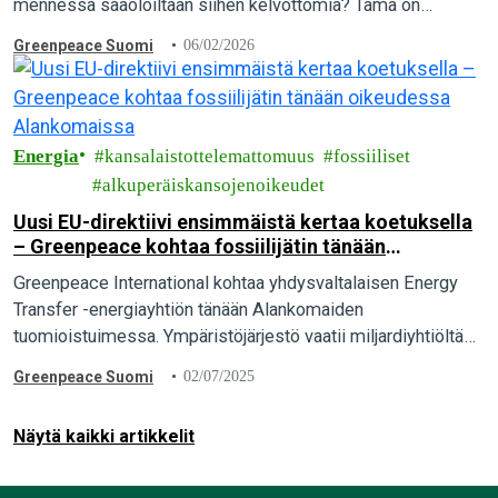
mennessä sääoloiltaan siihen kelvottomia? Tämä on
Kansainvälisen olympiakomitean (KOK) rahoittaman, vuonna
Greenpeace Suomi
06/02/2026
2024 valmistuneen tieteellisen arvion lopputulos. Tulos
vahvistaa…
Energia
kansalaistottelemattomuus
fossiiliset
alkuperäiskansojenoikeudet
Uusi EU-direktiivi ensimmäistä kertaa koetuksella
– Greenpeace kohtaa fossiilijätin tänään
oikeudessa Alankomaissa
Greenpeace International kohtaa yhdysvaltalaisen Energy
Transfer -energiayhtiön tänään Alankomaiden
tuomioistuimessa. Ympäristöjärjestö vaatii miljardiyhtiöltä
korvauksia toistuvista ja perusteettomista syytöksistä
Greenpeace Suomi
02/07/2025
vedoten ensimmäisenä EU:n uuteen anti-SLAPP-direktiiviin,
jonka tarkoitus on suojella kansalaisyhteiskunnan
Näytä kaikki artikkelit
sananvapautta suuryritysten…