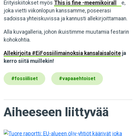
Erityiskiitokset myös
This is fine -meemikoirall
e,
joka vietti viikonlopun kanssamme, poseerasi
sadoissa yhteiskuvissa ja kannusti allekirjoittamaan.
Alla kuvagalleria, johon ikuistimme muutamia festarin
kohokohtia.
Allekirjoita #EiFossiilimainoksia kansalaisaloite
ja
kerro siitä muillekin!
#
fossiiliset
#
vapaaehtoiset
Aiheeseen liittyvää