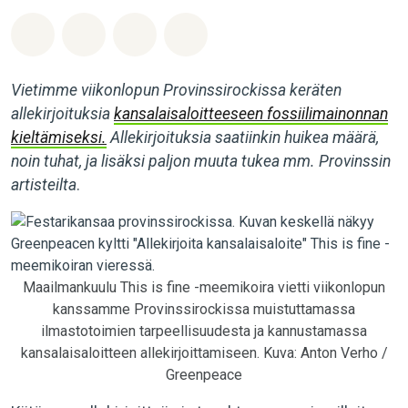
Jaa Whatsapp
Jaa Facebook
Jaa Email
Share on Bluesky
Vietimme viikonlopun Provinssirockissa keräten
allekirjoituksia
kansalaisaloitteeseen fossiilimainonnan
kieltämiseksi.
Allekirjoituksia saatiinkin huikea määrä,
noin tuhat, ja lisäksi paljon muuta tukea mm. Provinssin
artisteilta
.
Maailmankuulu This is fine -meemikoira vietti viikonlopun
kanssamme Provinssirockissa muistuttamassa
ilmastotoimien tarpeellisuudesta ja kannustamassa
kansalaisaloitteen allekirjoittamiseen. Kuva: Anton Verho /
Greenpeace