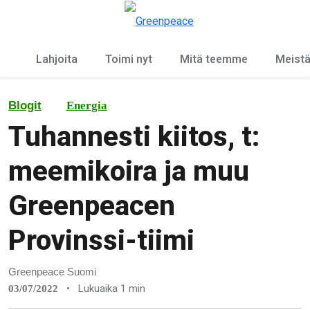
Ky
Valikko
Lahjoita
Toimi nyt
Mitä teemme
Meist
Blogit
Energia
Tuhannesti kiitos, t:
meemikoira ja muu
Greenpeacen
Provinssi-tiimi
Greenpeace Suomi
•
Lukuaika 1 min
03/07/2022