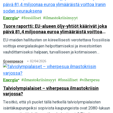
Energia
fossiiliset
ilmastokriisinsyyt
Tuore raportti: EU-alueen öljy-yhtiöt käärivät joka
päivä 81,4 miljoonaa euroa ylimääräistä voittoa
Iranin sodan seurauksena
EU-maiden hallitusten on kiireellisesti verotettava fossiilisia
voittoja energialaskujen helpottamiseksi ja investointien
vauhdittamiseksi halpaan, turvalliseen ja kotimaiseen
uusiutuvaan energiaan.
Greenpeace
02/04/2026
Energia
ilmastokriisinsyyt
fossiiliset
viherpesu
Talviolympialaiset – viherpesua ilmastokriisin
varjossa?
Tiesitkö, että yli puolet tällä hetkellä talviolympialaisten
isäntäkaupungeiksi sopivista kaupungeista ovat 2080-lukuun