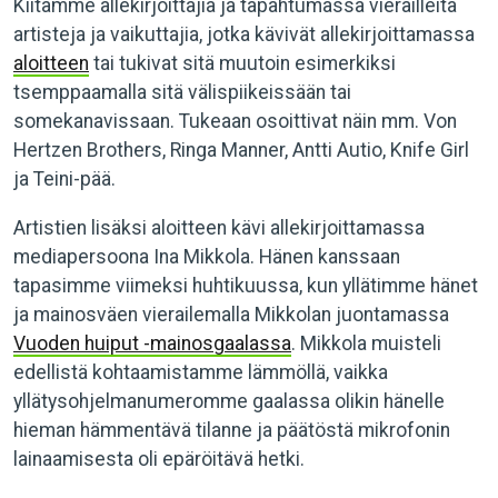
Kiitämme allekirjoittajia ja tapahtumassa vierailleita
artisteja ja vaikuttajia, jotka kävivät allekirjoittamassa
aloitteen
tai tukivat sitä muutoin esimerkiksi
tsemppaamalla sitä välispiikeissään tai
somekanavissaan. Tukeaan osoittivat näin mm. Von
Hertzen Brothers, Ringa Manner, Antti Autio, Knife Girl
ja Teini-pää.
Artistien lisäksi aloitteen kävi allekirjoittamassa
mediapersoona Ina Mikkola. Hänen kanssaan
tapasimme viimeksi huhtikuussa, kun yllätimme hänet
ja mainosväen vierailemalla Mikkolan juontamassa
Vuoden huiput -mainosgaalassa
. Mikkola muisteli
edellistä kohtaamistamme lämmöllä, vaikka
yllätysohjelmanumeromme gaalassa olikin hänelle
hieman hämmentävä tilanne ja päätöstä mikrofonin
lainaamisesta oli epäröitävä hetki.