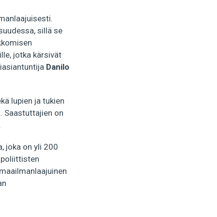
manlaajuisesti.
uudessa, sillä se
rikkomisen
lle, jotka kärsivät
iasiantuntija
Danilo
kä lupien ja tukien
. Saastuttajien on
.
 joka on yli 200
poliittisten
, maailmanlaajuinen
an