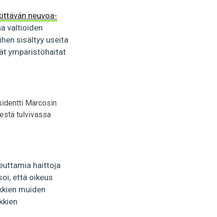
kittävän neuvoa-
aa valtioiden
ihen sisältyy useita
vät ympäristöhaitat
esidentti Marcosin
destä tulvivassa
euttamia haittoja
soi, että oikeus
ikkien muiden
kkien