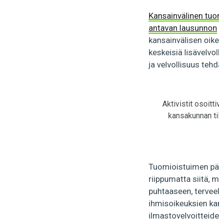
Kansainvälinen tuo
antavan lausunnon
kansainvälisen oike
keskeisiä lisävelvo
ja velvollisuus tehd
Aktivistit osoitt
kansakunnan til
Tuomioistuimen pää
riippumatta siitä, 
puhtaaseen, tervee
ihmisoikeuksien kan
ilmastovelvoitteide