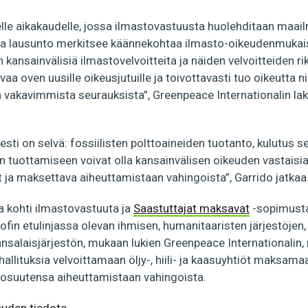
lle aikakaudelle, jossa ilmastovastuusta huolehditaan maail
a lausunto merkitsee käännekohtaa ilmasto-oikeudenmukais
n kansainvälisiä ilmastovelvoitteita ja näiden velvoitteiden 
a oven uusille oikeusjutuille ja toivottavasti tuo oikeutta nii
in vakavimmista seurauksista”, Greenpeace Internationalin lak
sti on selvä: fossiilisten polttoaineiden tuotanto, kulutus se
 tuottamiseen voivat olla kansainvälisen oikeuden vastaisia
 ja maksettava aiheuttamistaan vahingoista”, Garrido jatkaa
a kohti ilmastovastuuta ja
Saastuttajat maksavat
-sopimusta,
fin etulinjassa olevan ihmisen, humanitaaristen järjestöjen, 
 kansalaisjärjestön, mukaan lukien Greenpeace Internationalin
 hallituksia velvoittamaan öljy-, hiili- ja kaasuyhtiöt maksama
osuutensa aiheuttamistaan vahingoista.