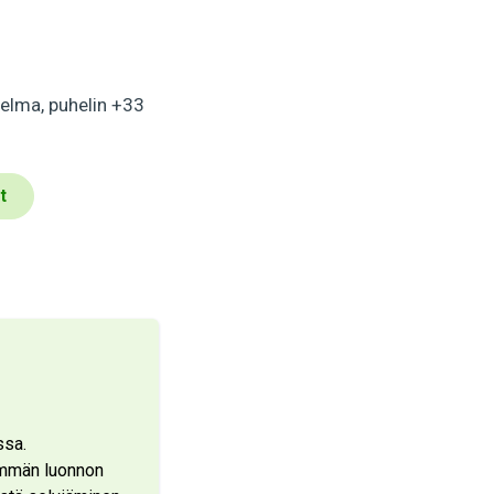
jelma, puhelin +33
t
ssa.
emmän luonnon