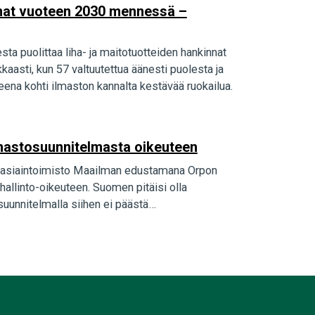
innat vuoteen 2030 mennessä –
sta puolittaa liha- ja maitotuotteiden hankinnat
asti, kun 57 valtuutettua äänesti puolesta ja
ena kohti ilmaston kannalta kestävää ruokailua.
 ilmastosuunnitelmasta oikeuteen
akiasiaintoimisto Maailman edustamana Orpon
hallinto-oikeuteen. Suomen pitäisi olla
 suunnitelmalla siihen ei päästä…