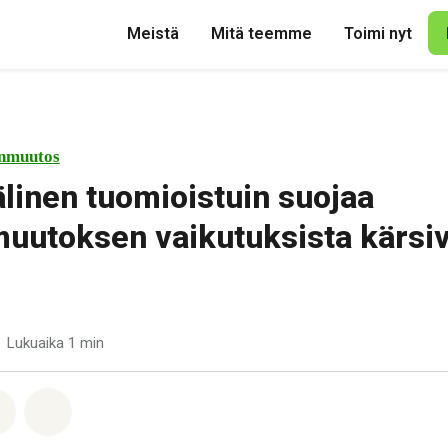
Meistä
Mitä teemme
Toimi nyt
nmuutos
linen tuomioistuin suojaa
uutoksen vaikutuksista kärsiv
Lukuaika 1 min
pp
acebook
Jaa Email
Share on Bluesky