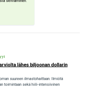
stä selviäminen.
yyt
rviolta lähes biljoonan dollarin
toman suureen ilmastohaittaan. Ilmiötä
n toimintaan sekä hiili-intensiivinen