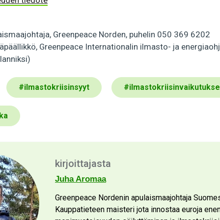
euden tiedote
aismaajohtaja, Greenpeace Norden, puhelin 050 369 6202
täpäällikkö, Greenpeace Internationalin ilmasto- ja energiaoh
lanniksi)
#
ilmastokriisinsyyt
#
ilmastokriisinvaikutukse
kka
kirjoittajasta
Juha Aromaa
Greenpeace Nordenin apulaismaajohtaja Suome
Kauppatieteen maisteri jota innostaa euroja en