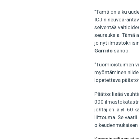
”Tämä on alku uude
ICJ:n neuvoa-antav
selventää valtioide
seurauksia. Tämä ava
jo nyt ilmastokriis
Garrido
sanoo.
“Tuomioistuimen vie
myöntäminen niiden
lopetettava päästöt
Päätös lisää vauhti
000 ilmastokatastro
johtajien ja yli 60
liittouma. Se vaatii
oikeudenmukaisen 