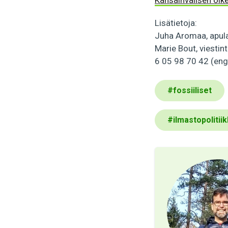
Kansainvälisen oik
Lisätietoja:
Juha Aromaa, apul
Marie Bout, viestin
6 05 98 70 42 (eng
#
fossiiliset
#
ilmastopolitii