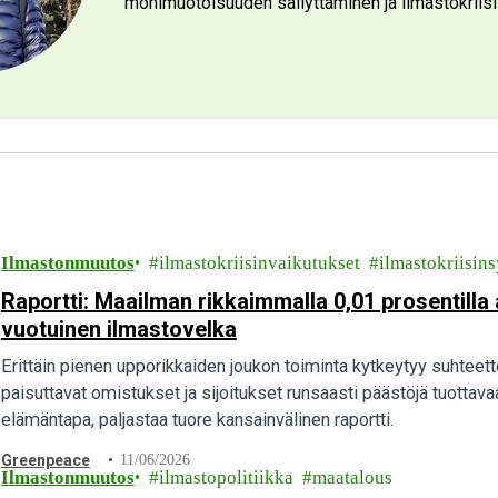
monimuotoisuuden säilyttäminen ja ilmastokriisi
Ilmastonmuutos
ilmastokriisinvaikutukset
ilmastokriisins
Raportti: Maailman rikkaimmalla 0,01 prosentilla a
vuotuinen ilmastovelka
Erittäin pienen upporikkaiden joukon toiminta kytkeytyy suhteet
paisuttavat omistukset ja sijoitukset runsaasti päästöjä tuottavaa
elämäntapa, paljastaa tuore kansainvälinen raportti.
Greenpeace
11/06/2026
Ilmastonmuutos
ilmastopolitiikka
maatalous