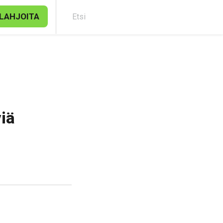
LAHJOITA
Etsi
iä