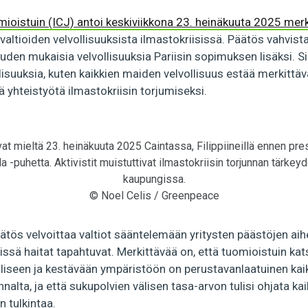
mioistuin (ICJ) antoi keskiviikkona 23. heinäkuuta 2025 mer
valtioiden velvollisuuksista ilmastokriisissä. Päätös vahvist
uden mukaisia velvollisuuksia Pariisin sopimuksen lisäksi. Si
llisuuksia, kuten kaikkien maiden velvollisuus estää merkittä
ä yhteistyötä ilmastokriisin torjumiseksi.
ivat mieltä 23. heinäkuuta 2025 Caintassa, Filippiineillä ennen pr
a -puhetta. Aktivistit muistuttivat ilmastokriisin torjunnan tärkey
kaupungissa.
© Noel Celis / Greenpeace
tös velvoittaa valtiot sääntelemään yritysten päästöjen aih
missä haitat tapahtuvat. Merkittävää on, että tuomioistuin kat
lliseen ja kestävään ympäristöön on perustavanlaatuinen ka
nalta, ja että sukupolvien välisen tasa-arvon tulisi ohjata kai
n tulkintaa.