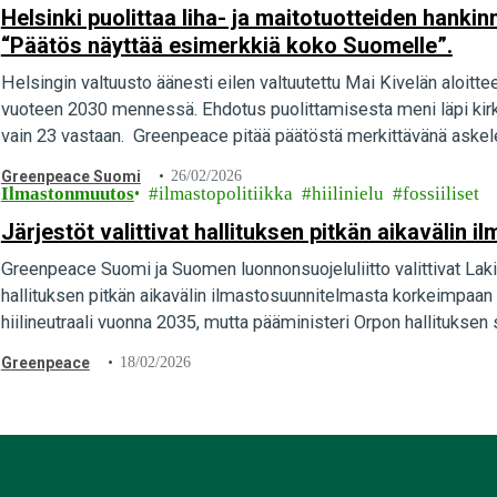
Helsinki puolittaa liha- ja maitotuotteiden hank
“Päätös näyttää esimerkkiä koko Suomelle”.
Helsingin valtuusto äänesti eilen valtuutettu Mai Kivelän aloittee
vuoteen 2030 mennessä. Ehdotus puolittamisesta meni läpi kirkka
vain 23 vastaan. Greenpeace pitää päätöstä merkittävänä askele
Greenpeace Suomi
26/02/2026
Ilmastonmuutos
ilmastopolitiikka
hiilinielu
fossiiliset
Järjestöt valittivat hallituksen pitkän aikavälin
Greenpeace Suomi ja Suomen luonnonsuojeluliitto valittivat L
hallituksen pitkän aikavälin ilmastosuunnitelmasta korkeimpaan 
hiilineutraali vuonna 2035, mutta pääministeri Orpon hallituksen
Greenpeace
18/02/2026