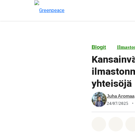
Blogit
Ilmasto
Kansainvä
ilmastonm
yhteisöjä
Juha Aromaa
•
24/07/2025
Jaa Whatsa
Jaa F