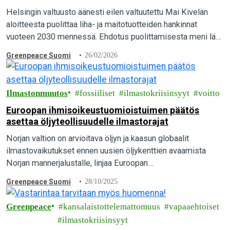
näyttää esimerkkiä koko Suomelle”.
Helsingin valtuusto äänesti eilen valtuutettu Mai Kivelän
aloitteesta puolittaa liha- ja maitotuotteiden hankinnat
vuoteen 2030 mennessä. Ehdotus puolittamisesta meni läpi
kirkkaasti, kun 57 valtuutettua äänesti puolesta ja vain 23
Greenpeace Suomi
26/02/2026
vastaan. Greenpeace pitää päätöstä merkittävänä askeleena
kohti ilmaston kannalta kestävää ruokailua.
Ilmastonmuutos
fossiiliset
ilmastokriisinsyyt
voitto
Euroopan ihmisoikeustuomioistuimen päätös
asettaa öljyteollisuudelle ilmastorajat
Norjan valtion on arvioitava öljyn ja kaasun globaalit
ilmastovaikutukset ennen uusien öljykenttien avaamista
Norjan mannerjalustalle, linjaa Euroopan
ihmisoikeustuomioistuin. Muutoin Norja rikkoisi Euroopan
Greenpeace Suomi
28/10/2025
ihmisoikeussopimuksesta johtuvia velvoitteitaan. Tuomio
luo uusia oikeudellisia velvoitteita,…
Greenpeace
kansalaistottelemattomuus
vapaaehtoiset
ilmastokriisinsyyt