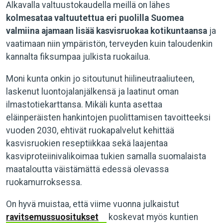
Alkavalla valtuustokaudella meillä on lähes
kolmesataa valtuutettua eri puolilla Suomea
valmiina ajamaan lisää kasvisruokaa kotikuntaansa
ja
vaatimaan niin ympäristön, terveyden kuin taloudenkin
kannalta fiksumpaa julkista ruokailua.
Moni kunta onkin jo sitoutunut hiilineutraaliuteen,
laskenut luontojalanjälkensä ja laatinut oman
ilmastotiekarttansa. Mikäli kunta asettaa
eläinperäisten hankintojen puolittamisen tavoitteeksi
vuoden 2030, ehtivät ruokapalvelut kehittää
kasvisruokien reseptiikkaa sekä laajentaa
kasviproteiinivalikoimaa tukien samalla suomalaista
maataloutta väistämättä edessä olevassa
ruokamurroksessa.
On hyvä muistaa, että viime vuonna julkaistut
ravitsemussuositukset
koskevat myös kuntien