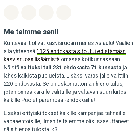
Jaa Whatsapp
Jaa Facebook
Jaa Email
Share on Bluesky
Me teimme sen!!
Kuntavaalit olivat kasvisruoan menestyslaulu! Vaalien
alla yhteensä
1125 ehdokasta sitoutui edistämään
kasvisruoan lisäämistä
omassa kotikunnassaan.
Näistä
valituksi tuli 281 ehdokasta 71 kunnasta
ja
lähes kaikista puolueista. Lisäksi varasijalle valittiin
220 ehdokasta. Se on uskomattoman hieno tulos,
joten onnea kaikille valituille ja valtavan suuri kiitos
kaikille Puolet parempaa -ehdokkaille!
Lisäksi erityiskiitokset kaikille kampanjaa tehneille
vapaaehtoisille, ilman teitä emme olisi saavuttaneet
näin hienoa tulosta. <3