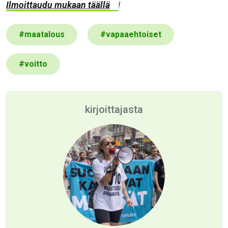
Ilmoittaudu mukaan täällä
!
#
maatalous
#
vapaaehtoiset
#
voitto
kirjoittajasta