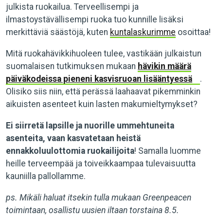
julkista ruokailua. Terveellisempi ja
ilmastoystävällisempi ruoka tuo kunnille lisäksi
merkittäviä säästöjä, kuten
kuntalaskurimme
osoittaa!
Mitä ruokahävikkihuoleen tulee, vastikään julkaistun
suomalaisen tutkimuksen mukaan
hävikin määrä
päiväkodeissa pieneni kasvisruoan lisääntyessä
.
Olisiko siis niin, että perässä laahaavat pikemminkin
aikuisten asenteet kuin lasten makumieltymykset?
Ei siirretä lapsille ja nuorille ummehtuneita
asenteita, vaan kasvatetaan heistä
ennakkoluulottomia ruokailijoita
! Samalla luomme
heille terveempää ja toiveikkaampaa tulevaisuutta
kauniilla pallollamme.
ps. Mikäli haluat itsekin tulla mukaan Greenpeacen
toimintaan, osallistu uusien iltaan torstaina 8.5.