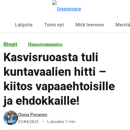
Ky
Valikko
Lahjoita
Toimi nyt
Mitä teemme
Meist
Blogit
Ilmastonmuutos
Kasvisruoasta tuli
kuntavaalien hitti –
kiitos vapaaehtoisille
ja ehdokkaille!
Oona Poranen
•
Lukuaika 1 min
25/04/2025