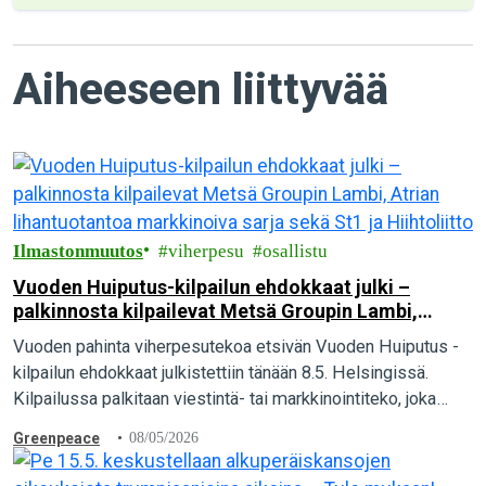
Aiheeseen liittyvää
Ilmastonmuutos
viherpesu
osallistu
Vuoden Huiputus-kilpailun ehdokkaat julki –
palkinnosta kilpailevat Metsä Groupin Lambi,
Atrian lihantuotantoa markkinoiva sarja sekä St1
Vuoden pahinta viherpesutekoa etsivän Vuoden Huiputus -
ja Hiihtoliitto
kilpailun ehdokkaat julkistettiin tänään 8.5. Helsingissä.
Kilpailussa palkitaan viestintä- tai markkinointiteko, joka
esittää katteettomia ympäristö- tai ilmastoväittämiä tai luo
Greenpeace
08/05/2026
muuten harhaanjohtavia kestävyysmielikuvia.