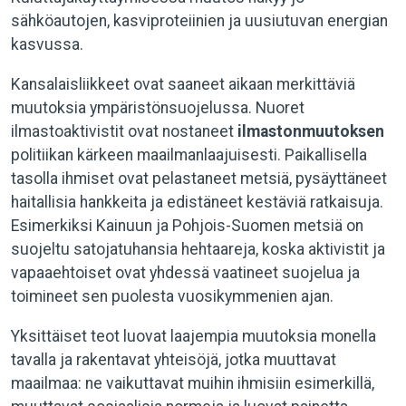
sähköautojen, kasviproteiinien ja uusiutuvan energian
kasvussa.
Kansalaisliikkeet ovat saaneet aikaan merkittäviä
muutoksia ympäristönsuojelussa. Nuoret
ilmastoaktivistit ovat nostaneet
ilmastonmuutoksen
politiikan kärkeen maailmanlaajuisesti. Paikallisella
tasolla ihmiset ovat pelastaneet metsiä, pysäyttäneet
haitallisia hankkeita ja edistäneet kestäviä ratkaisuja.
Esimerkiksi Kainuun ja Pohjois-Suomen metsiä on
suojeltu satojatuhansia hehtaareja, koska aktivistit ja
vapaaehtoiset ovat yhdessä vaatineet suojelua ja
toimineet sen puolesta vuosikymmenien ajan.
Yksittäiset teot luovat laajempia muutoksia monella
tavalla ja rakentavat yhteisöjä, jotka muuttavat
maailmaa: ne vaikuttavat muihin ihmisiin esimerkillä,