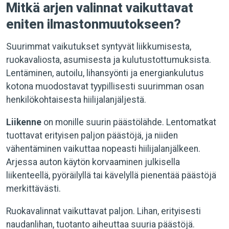
Mitkä arjen valinnat vaikuttavat
eniten ilmastonmuutokseen?
Suurimmat vaikutukset syntyvät liikkumisesta,
ruokavaliosta, asumisesta ja kulutustottumuksista.
Lentäminen, autoilu, lihansyönti ja energiankulutus
kotona muodostavat tyypillisesti suurimman osan
henkilökohtaisesta hiilijalanjäljestä.
Liikenne
on monille suurin päästölähde. Lentomatkat
tuottavat erityisen paljon päästöjä, ja niiden
vähentäminen vaikuttaa nopeasti hiilijalanjälkeen.
Arjessa auton käytön korvaaminen julkisella
liikenteellä, pyöräilyllä tai kävelyllä pienentää päästöjä
merkittävästi.
Ruokavalinnat vaikuttavat paljon. Lihan, erityisesti
naudanlihan, tuotanto aiheuttaa suuria päästöjä.