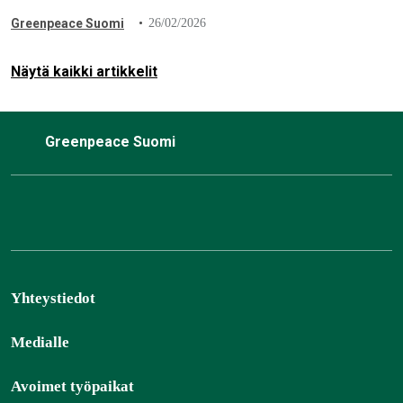
kirkkaasti, kun 57 valtuutettua äänesti puolesta ja vain 23
Greenpeace Suomi
26/02/2026
vastaan. Greenpeace pitää päätöstä merkittävänä askeleena
kohti ilmaston kannalta kestävää ruokailua.
Näytä kaikki artikkelit
Greenpeace Suomi
Yhteystiedot
Medialle
Avoimet työpaikat