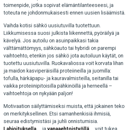
toimenpide, jotka sopivat elämäntilanteeseesi, ja
toteuta ne johdonmukaisesti ennen uusien lisäämistä.
Vaihda kotisi sähkö uusiutuvilla tuotettuun.
Liikkumisessa suosi julkista liikennettä, pyöräilyä ja
kävelyä. Jos autoilu on asuinpaikkasi takia
välttämättömyys, sähköauto tai hybridi on parempi
vaihtoehto, etenkin jos sähkö jota autoiluun käytät, on
tuotettu uusiutuvilla. Ruokavaliossa voit korvata lihan
ja maidon kasviperäisillä proteiineilla ja juomilla:
tofulla, härkäpapu- ja kauravalmisteilla, seitanilla tai
vaikka proteiinipitoisilla pähkinöillä ja herneellä –
vaihtoehtoja on nykyään paljon!
Motivaation säilyttämiseksi muista, että jokainen teko
on merkityksellinen. Etsi samanhenkisiä ihmisiä,
seuraa edistymistäsi ja juhli onnistumisia.
Lahjoituksella
ja
vapaaehtoistyöllä
voit tukea