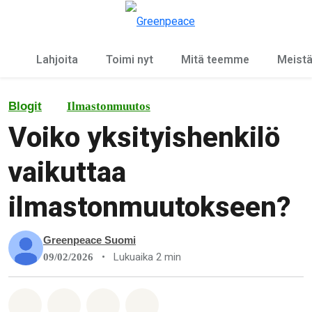
Ky
Valikko
Lahjoita
Toimi nyt
Mitä teemme
Meist
Blogit
Ilmastonmuutos
Voiko yksityishenkilö
vaikuttaa
ilmastonmuutokseen?
Greenpeace Suomi
•
Lukuaika 2 min
09/02/2026
Jaa Whatsapp
Jaa Facebook
Jaa Email
Share on Bluesky