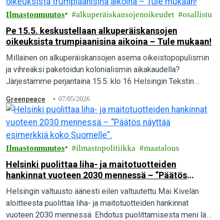
Ilmastonmuutos
alkuperäiskansojenoikeudet
osallistu
Pe 15.5. keskustellaan alkuperäiskansojen
oikeuksista trumpiaanisina aikoina – Tule mukaan!
Millainen on alkuperäiskansojen asema oikeistopopulismin
ja vihreäksi paketoidun kolonialismin aikakaudella?
Järjestämme perjantaina 15.5. klo 16 Helsingin Tekstin
talolla keskustelutilaisuuden Our land, our future –
Greenpeace
07/05/2026
Alkuperäiskansojen oikeudet trumpiaanisina aikoina.
Tervetuloa mukaan!
Ilmastonmuutos
ilmastopolitiikka
maatalous
Helsinki puolittaa liha- ja maitotuotteiden
hankinnat vuoteen 2030 mennessä – “Päätös
näyttää esimerkkiä koko Suomelle”.
Helsingin valtuusto äänesti eilen valtuutettu Mai Kivelän
aloitteesta puolittaa liha- ja maitotuotteiden hankinnat
vuoteen 2030 mennessä. Ehdotus puolittamisesta meni läpi