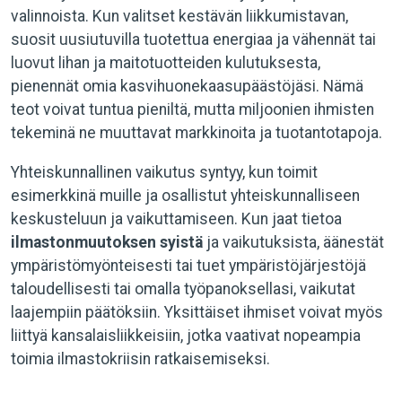
valinnoista. Kun valitset kestävän liikkumistavan,
suosit uusiutuvilla tuotettua energiaa ja vähennät tai
luovut lihan ja maitotuotteiden kulutuksesta,
pienennät omia kasvihuonekaasupäästöjäsi. Nämä
teot voivat tuntua pieniltä, mutta miljoonien ihmisten
tekeminä ne muuttavat markkinoita ja tuotantotapoja.
Yhteiskunnallinen vaikutus syntyy, kun toimit
esimerkkinä muille ja osallistut yhteiskunnalliseen
keskusteluun ja vaikuttamiseen. Kun jaat tietoa
ilmastonmuutoksen syistä
ja vaikutuksista, äänestät
ympäristömyönteisesti tai tuet ympäristöjärjestöjä
taloudellisesti tai omalla työpanoksellasi, vaikutat
laajempiin päätöksiin. Yksittäiset ihmiset voivat myös
liittyä kansalaisliikkeisiin, jotka vaativat nopeampia
toimia ilmastokriisin ratkaisemiseksi.