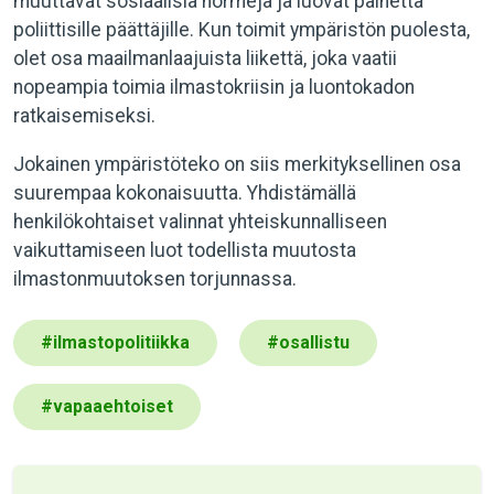
muuttavat sosiaalisia normeja ja luovat painetta
poliittisille päättäjille. Kun toimit ympäristön puolesta,
olet osa maailmanlaajuista liikettä, joka vaatii
nopeampia toimia ilmastokriisin ja luontokadon
ratkaisemiseksi.
Jokainen ympäristöteko on siis merkityksellinen osa
suurempaa kokonaisuutta. Yhdistämällä
henkilökohtaiset valinnat yhteiskunnalliseen
vaikuttamiseen luot todellista muutosta
ilmastonmuutoksen torjunnassa.
#
ilmastopolitiikka
#
osallistu
#
vapaaehtoiset