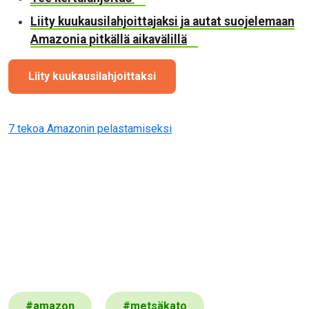
Liity kuukausilahjoittajaksi ja autat suojelemaan
Amazonia pitkällä aikavälillä
Liity kuukausilahjoittaksi
7 tekoa Amazonin pelastamiseksi
#
amazon
#
metsäkato