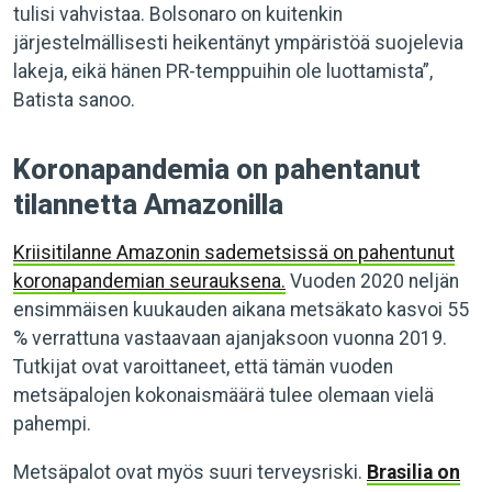
tulisi vahvistaa. Bolsonaro on kuitenkin
järjestelmällisesti heikentänyt ympäristöä suojelevia
lakeja, eikä hänen PR-temppuihin ole luottamista”,
Batista sanoo.
Koronapandemia on pahentanut
tilannetta Amazonilla
Kriisitilanne Amazonin sademetsissä on pahentunut
koronapandemian seurauksena.
Vuoden 2020 neljän
ensimmäisen kuukauden aikana metsäkato kasvoi 55
% verrattuna vastaavaan ajanjaksoon vuonna 2019.
Tutkijat ovat varoittaneet, että tämän vuoden
metsäpalojen kokonaismäärä tulee olemaan vielä
pahempi.
Metsäpalot ovat myös suuri terveysriski.
Brasilia on