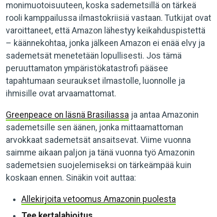
monimuotoisuuteen, koska sademetsillä on tärkeä
rooli kamppailussa ilmastokriisiä vastaan. Tutkijat ovat
varoittaneet, että Amazon lähestyy keikahduspistettä
– käännekohtaa, jonka jälkeen Amazon ei enää elvy ja
sademetsät menetetään lopullisesti. Jos tämä
peruuttamaton ympäristökatastrofi pääsee
tapahtumaan seuraukset ilmastolle, luonnolle ja
ihmisille ovat arvaamattomat.
Greenpeace on läsnä Brasiliassa
ja antaa Amazonin
sademetsille sen äänen, jonka mittaamattoman
arvokkaat sademetsät ansaitsevat. Viime vuonna
saimme aikaan paljon ja tänä vuonna työ Amazonin
sademetsien suojelemiseksi on tärkeämpää kuin
koskaan ennen. Sinäkin voit auttaa:
Allekirjoita vetoomus Amazonin puolesta
Tee kertalahjoitus