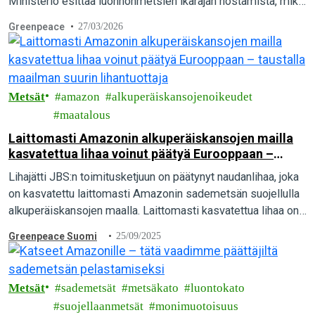
Ministeriö esittää luonnonmetsien ikärajan nostamista, mikä
sulkisi noin 70 000 hehtaaria luonnonmetsiä suojelun
Greenpeace
27/03/2026
ulkopuolelle.
Metsät
amazon
alkuperäiskansojenoikeudet
maatalous
Laittomasti Amazonin alkuperäiskansojen mailla
kasvatettua lihaa voinut päätyä Eurooppaan –
taustalla maailman suurin lihantuottaja
Lihajätti JBS:n toimitusketjuun on päätynyt naudanlihaa, joka
on kasvatettu laittomasti Amazonin sademetsän suojellulla
alkuperäiskansojen maalla. Laittomasti kasvatettua lihaa on
voinut päätyä myös eurooppalaisten kuluttajien lautasille.
Greenpeace Suomi
25/09/2025
Metsät
sademetsät
metsäkato
luontokato
suojellaanmetsät
monimuotoisuus