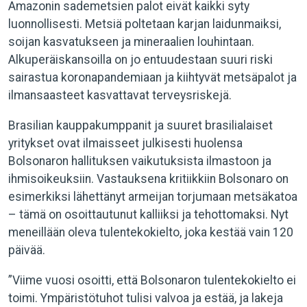
Amazonin sademetsien palot eivät kaikki syty
luonnollisesti. Metsiä poltetaan karjan laidunmaiksi,
soijan kasvatukseen ja mineraalien louhintaan.
Alkuperäiskansoilla on jo entuudestaan suuri riski
sairastua koronapandemiaan ja kiihtyvät metsäpalot ja
ilmansaasteet kasvattavat terveysriskejä.
Brasilian kauppakumppanit ja suuret brasilialaiset
yritykset ovat ilmaisseet julkisesti huolensa
Bolsonaron hallituksen vaikutuksista ilmastoon ja
ihmisoikeuksiin. Vastauksena kritiikkiin Bolsonaro on
esimerkiksi lähettänyt armeijan torjumaan metsäkatoa
– tämä on osoittautunut kalliiksi ja tehottomaksi. Nyt
meneillään oleva tulentekokielto, joka kestää vain 120
päivää.
”Viime vuosi osoitti, että Bolsonaron tulentekokielto ei
toimi. Ympäristötuhot tulisi valvoa ja estää, ja lakeja