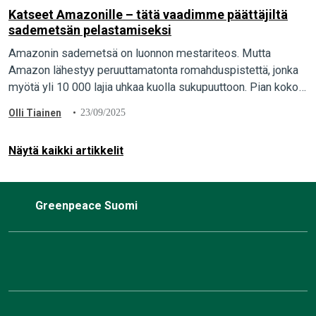
Katseet Amazonille – tätä vaadimme päättäjiltä
sademetsän pelastamiseksi
Amazonin sademetsä on luonnon mestariteos. Mutta
Amazon lähestyy peruuttamatonta romahduspistettä, jonka
myötä yli 10 000 lajia uhkaa kuolla sukupuuttoon. Pian koko
maailman katse on sademetsässä, kun maailman päättäjät
Olli Tiainen
23/09/2025
kokoontuvat Amazonille…
Näytä kaikki artikkelit
Greenpeace Suomi