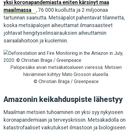
yksi koronapandemiasta eniten kärsinyt maa
maailmassa
, 76 000 kuollutta ja 2 miljoonaa
tartunnan saanutta. Metsäpalot pahentavat tilannetta,
koska metsäpalojen aiheuttamat ilmansaasteet
johtavat hengityselinsairauksien aiheuttamiin
sairaalahoitoon ja kuolemiin.
Palopesäke aivan metsäkatoalueen vieressä. Metsien
häviäminen kiihtyy Mato Grosson alueella.
© Christian Braga / Greenpeace
Amazonin keikahduspiste lähestyy
Maailman metsien tuhoaminen on yksi syy nykyiseen
koronapandemiaan ja terveyskriisiin. Metsäkadolla on
katastrofaaliset vaikutukset ilmastoon ja biologiseen