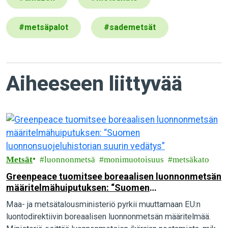
#
metsäpalot
#
sademetsät
Aiheeseen liittyvää
Metsät
luonnonmetsä
monimuotoisuus
metsäkato
Greenpeace tuomitsee boreaalisen luonnonmetsän
määritelmähuiputuksen: “Suomen
luonnonsuojeluhistorian suurin vedätys”
Maa- ja metsätalousministeriö pyrkii muuttamaan EU:n
luontodirektiivin boreaalisen luonnonmetsän määritelmää.