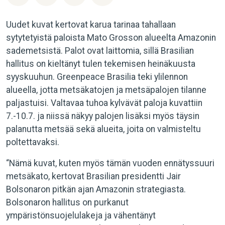
Uudet kuvat kertovat karua tarinaa tahallaan
sytytetyistä paloista Mato Grosson alueelta Amazonin
sademetsistä. Palot ovat laittomia, sillä Brasilian
hallitus on kieltänyt tulen tekemisen heinäkuusta
syyskuuhun. Greenpeace Brasilia teki ylilennon
alueella, jotta metsäkatojen ja metsäpalojen tilanne
paljastuisi. Valtavaa tuhoa kylvävät paloja kuvattiin
7.-10.7. ja niissä näkyy palojen lisäksi myös täysin
palanutta metsää sekä alueita, joita on valmisteltu
poltettavaksi.
“Nämä kuvat, kuten myös tämän vuoden ennätyssuuri
metsäkato, kertovat Brasilian presidentti Jair
Bolsonaron pitkän ajan Amazonin strategiasta.
Bolsonaron hallitus on purkanut
ympäristönsuojelulakeja ja vähentänyt