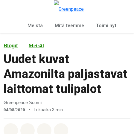
Ky
Valikko
Meistä
Mitä teemme
Toimi nyt
Blogit
Metsät
Uudet kuvat
Amazonilta paljastavat
laittomat tulipalot
Greenpeace Suomi
•
Lukuaika 3 min
04/08/2020
Jaa Whatsapp
Jaa Facebook
Jaa Email
Share on Bluesky