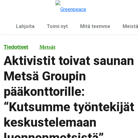
Ky
Valikko
Lahjoita
Toimi nyt
Mitä teemme
Meist
Tiedotteet
Metsät
Aktivistit toivat saunan
Metsä Groupin
pääkonttorille:
“Kutsumme työntekijät
keskustelemaan
luonnonmetsistä”