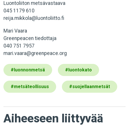
Luontoliiton metsävastaava
045 1179 610
reija.mikkola@luontoliitto.fi
Mari Vaara
Greenpeacen tiedottaja
040 751 7957
mari.vaara@greenpeace.org
#
luonnonmetsä
#
luontokato
#
metsäteollisuus
#
suojellaanmetsät
Aiheeseen liittyvää