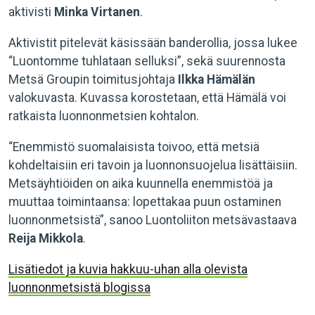
aktivisti
Minka Virtanen
.
Aktivistit pitelevät käsissään banderollia, jossa lukee
“Luontomme tuhlataan selluksi”, sekä suurennosta
Metsä Groupin toimitusjohtaja
Ilkka Hämälän
valokuvasta. Kuvassa korostetaan, että Hämälä voi
ratkaista luonnonmetsien kohtalon.
“Enemmistö suomalaisista toivoo, että metsiä
kohdeltaisiin eri tavoin ja luonnonsuojelua lisättäisiin.
Metsäyhtiöiden on aika kuunnella enemmistöä ja
muuttaa toimintaansa: lopettakaa puun ostaminen
luonnonmetsistä”, sanoo Luontoliiton metsävastaava
Reija Mikkola
.
Lisätiedot ja kuvia hakkuu-uhan alla olevista
luonnonmetsistä blogissa