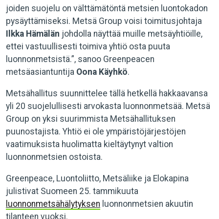
joiden suojelu on välttämätöntä metsien luontokadon
pysäyttämiseksi. Metsä Group voisi toimitusjohtaja
Ilkka Hämälän
johdolla näyttää muille metsäyhtiöille,
ettei vastuullisesti toimiva yhtiö osta puuta
luonnonmetsistä.”, sanoo Greenpeacen
metsäasiantuntija
Oona Käyhkö
.
Metsähallitus suunnittelee tällä hetkellä hakkaavansa
yli 20 suojelullisesti arvokasta luonnonmetsää. Metsä
Group on yksi suurimmista Metsähallituksen
puunostajista. Yhtiö ei ole ympäristöjärjestöjen
vaatimuksista huolimatta kieltäytynyt valtion
luonnonmetsien ostoista.
Greenpeace, Luontoliitto, Metsäliike ja Elokapina
julistivat Suomeen 25. tammikuuta
luonnonmetsähälytyksen
luonnonmetsien akuutin
tilanteen vuoksi.