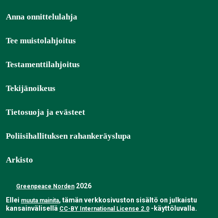
Anna onnittelulahja
Tee muistolahjoitus
Testamenttilahjoitus
Tekijänoikeus
Tietosuoja ja evästeet
Poliisihallituksen rahankeräyslupa
Arkisto
2026
Greenpeace Norden
Ellei
, tämän verkkosivuston sisältö on julkaistu
muuta mainita
kansainvälisellä
-käyttöluvalla.
CC-BY International License 2.0