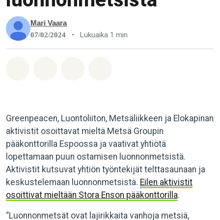
Mari Vaara
•
Lukuaika 1 min
07/02/2024
Jaa Whatsapp
Jaa Facebook
Jaa Email
Share on Bluesky
Greenpeacen, Luontoliiton, Metsäliikkeen ja Elokapinan
aktivistit osoittavat mieltä Metsä Groupin
pääkonttorilla Espoossa ja vaativat yhtiötä
lopettamaan puun ostamisen luonnonmetsistä.
Aktivistit kutsuvat yhtiön työntekijät telttasaunaan ja
keskustelemaan luonnonmetsistä.
Eilen aktivistit
osoittivat mieltään Stora Enson pääkonttorilla
.
“Luonnonmetsät ovat lajirikkaita vanhoja metsiä,