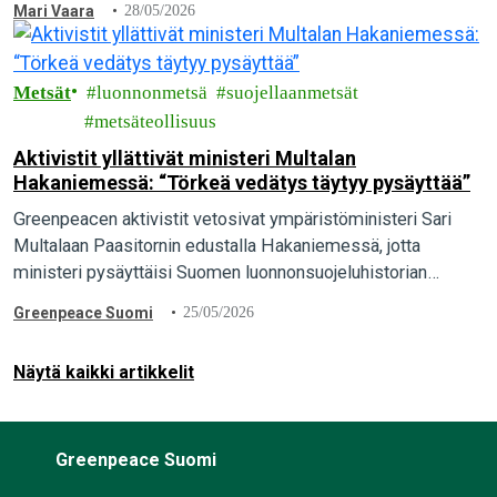
Mari Vaara
28/05/2026
Metsät
luonnonmetsä
suojellaanmetsät
metsäteollisuus
Aktivistit yllättivät ministeri Multalan
Hakaniemessä: “Törkeä vedätys täytyy pysäyttää”
Greenpeacen aktivistit vetosivat ympäristöministeri Sari
Multalaan Paasitornin edustalla Hakaniemessä, jotta
ministeri pysäyttäisi Suomen luonnonsuojeluhistorian
suurimman vedätyksen ja pelastaisi luonnonmetsät. “Maa- ja
Greenpeace Suomi
25/05/2026
metsätalousministeriön valmistelema törkeä vedätys täytyy
pysäyttää. Ympäristöministeri Sari Multalalla…
Näytä kaikki artikkelit
Greenpeace Suomi