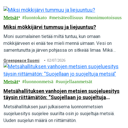
Metsät
luontokato
metsäteollisuus
monimuotoisuus
Miksi mökkijärvi tummuu ja liejuuntuu?
Moni suomalainen tietää miltä tuntuu, kun omaan
mökkijärveen ei enää tee mieli mennä uimaan. Vesi on
samentunutta ja järven pohjassa on sitkeää limaa. Mikä
aiheuttaa vesien pilaantumista, ja mitä yksittäinen…
Greenpeace Suomi
02/07/2026
Metsät
luonnonmetsä
suojellaanmetsät
Metsähallituksen vanhojen metsien suojeluesitys
täysin riittämätön: “Suojellaan jo suojeltuja
metsiä”
Metsähallituksen juuri julkaisema luonnonmetsien
suojeluesitys suojelee suurilta osin jo suojeltuja metsiä.
Uuden suojelun määrä on riittämätön.