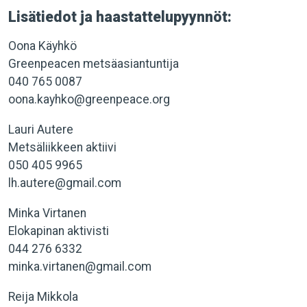
Lisätiedot ja haastattelupyynnöt:
Oona Käyhkö
Greenpeacen metsäasiantuntija
040 765 0087
oona.kayhko@greenpeace.org
Lauri Autere
Metsäliikkeen aktiivi
050 405 9965
lh.autere@gmail.com
Minka Virtanen
Elokapinan aktivisti
044 276 6332
minka.virtanen@gmail.com
Reija Mikkola