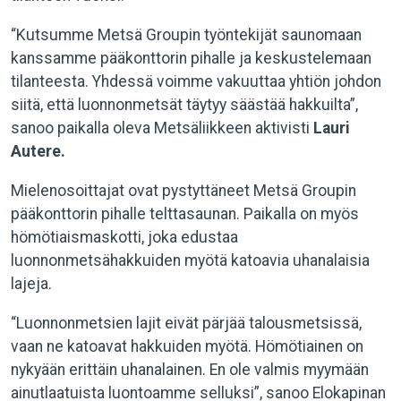
“Kutsumme Metsä Groupin työntekijät saunomaan
kanssamme pääkonttorin pihalle ja keskustelemaan
tilanteesta. Yhdessä voimme vakuuttaa yhtiön johdon
siitä, että luonnonmetsät täytyy säästää hakkuilta”,
sanoo paikalla oleva Metsäliikkeen aktivisti
Lauri
Autere.
Mielenosoittajat ovat pystyttäneet Metsä Groupin
pääkonttorin pihalle telttasaunan. Paikalla on myös
hömötiaismaskotti, joka edustaa
luonnonmetsähakkuiden myötä katoavia uhanalaisia
lajeja.
“Luonnonmetsien lajit eivät pärjää talousmetsissä,
vaan ne katoavat hakkuiden myötä. Hömötiainen on
nykyään erittäin uhanalainen. En ole valmis myymään
ainutlaatuista luontoamme selluksi”, sanoo Elokapinan