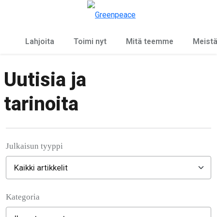
Ky
Valikko
Lahjoita
Toimi nyt
Mitä teemme
Meist
Uutisia ja
tarinoita
Julkaisun tyyppi
Kategoria