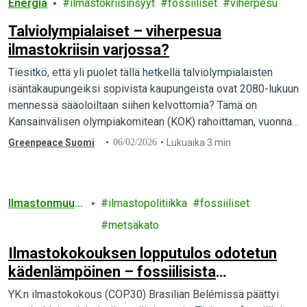
Energia
ilmastokriisinsyyt
fossiiliset
viherpesu
Talviolympialaiset – viherpesua
ilmastokriisin varjossa?
Tiesitkö, että yli puolet tällä hetkellä talviolympialaisten
isäntäkaupungeiksi sopivista kaupungeista ovat 2080-lukuun
mennessä sääoloiltaan siihen kelvottomia? Tämä on
Kansainvälisen olympiakomitean (KOK) rahoittaman, vuonna
2024 valmistuneen tieteellisen arvion lopputulos. Tulos
Greenpeace Suomi
06/02/2026
Lukuaika 3 min
vahvistaa…
Ilmastonmuut
ilmastopolitiikka
fossiiliset
os
metsäkato
Ilmastokokouksen lopputulos odotetun
kädenlämpöinen – fossiilisista
irtautumista ajavien maiden rintama
YK:n ilmastokokous (COP30) Brasilian Belémissä päättyi