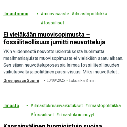
Ilmastonmuut
muovisaaste
ilmastopolitiikka
os
fossiiliset
Ei vieläkään muovisopimusta –
fossiiliteollisuus jumitti neuvotteluja
YK:n viidennestä neuvottelukierroksesta huolimatta
maailmanlaajuista muovisopimusta ei vieläkään saatu aikaan.
Sen sijaan neuvotteluprosessia leimaa fossiiliteollisuuden
vaikutusvalta ja poliittinen passiivisuus. Miksi neuvottelut
ovat näin jumissa?
Greenpeace Suomi
10/09/2025
Lukuaika 3 min
Ilmaston
ilmastokriisinvaikutukset
ilmastopolitiikka
muutos
fossiiliset
ilmastokriisinsyyt
Kansainvälinen tuomioistuin suojaa