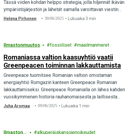
Tässä viiden kohdan helppo strategia, jolla hiljennät ikävän
ympäristöjärjestön ja lähetät samalla varoittavan viestin
kaikille ihmisoikeus- ja ympäristöaktivisteille. Oppaana
Helena Pirhonen
30/06/2025
Lukuaika 3 min
toimii Energy Transferin oikeusjuttu Greenpeacea vastaan.
Ilmastonmuutos
fossiiliset
maailmanmeret
Romaniassa valtion kaasuyhtiö vaatii
Greenpeacen toiminnan lakkauttamista
Greenpeace tuomitsee Romanian valtion omistaman
energiayhtiö Romgazin kanteen Greenpeace Romanian
lakkauttamiseksi. Greenpeace Romanialla on lähes kahden
vuosikymmenen historia rauhanomaisesta ja laillisesta
ympäristöaktivismista. Kanteen ensimmäinen
Juha Aromaa
09/06/2025
Lukuaika 1 min
oikeuskäsittely on keskiviikkona 11. kesäkuuta.
Ilmaston
alkuperäiskansojenoikeudet