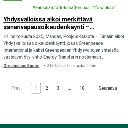
muutos
kansalaistottelemattomuus
fossiiliset
Yhdysvalloissa alkoi merkittävä
sananvapausoikeudenkäynti –
Greenpeace puolustaa kansalaisoikeuksia
24. helmikuuta 2025, Mandan, Pohjois-Dakota — Tänään alkoi
Energy Transferin SLAPP-kannetta
Yhdysvalloissa oikeudenkäynti, jossa Greenpeace
vastaan
International ja kaksi Greenpeacen Yhdysvaltojen yhteisöä
vastaavat öljy-yhtiö Energy Transferin nostamaan
kanteeseen. Sanan- ja kokoontumisvapautta uhkaavassa
Greenpeace Suomi
24/02/2025
Lukuaika 2 min
kanteessaan yhtiö vaatii 300 miljoonan dollarin
vahingonkorvauksia.
Prev
1
2
3
…
10
Seuraava