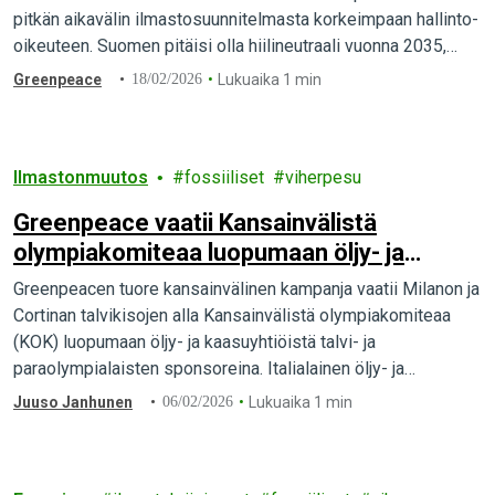
pitkän aikavälin ilmastosuunnitelmasta korkeimpaan hallinto-
oikeuteen. Suomen pitäisi olla hiilineutraali vuonna 2035,
mutta pääministeri Orpon hallituksen suunnitelmalla siihen ei
Greenpeace
18/02/2026
Lukuaika 1 min
päästä…
Ilmastonmuutos
fossiiliset
viherpesu
Greenpeace vaatii Kansainvälistä
olympiakomiteaa luopumaan öljy- ja
kaasusponsoreista
Greenpeacen tuore kansainvälinen kampanja vaatii Milanon ja
Cortinan talvikisojen alla Kansainvälistä olympiakomiteaa
(KOK) luopumaan öljy- ja kaasuyhtiöistä talvi- ja
paraolympialaisten sponsoreina. Italialainen öljy- ja
kaasuyhtiö Eni on yksi talviolympialaisten pääsponsoreista.…
Juuso Janhunen
06/02/2026
Lukuaika 1 min