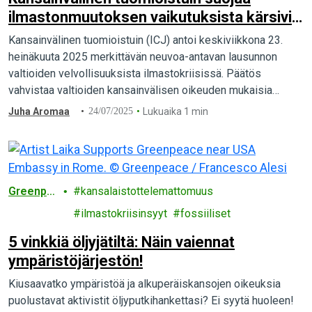
ilmastonmuutoksen vaikutuksista kärsiviä
yhteisöjä
Kansainvälinen tuomioistuin (ICJ) antoi keskiviikkona 23.
heinäkuuta 2025 merkittävän neuvoa-antavan lausunnon
valtioiden velvollisuuksista ilmastokriisissä. Päätös
vahvistaa valtioiden kansainvälisen oikeuden mukaisia
velvollisuuksia
Juha Aromaa
24/07/2025
Lukuaika 1 min
Greenpe
kansalaistottelemattomuus
ace
ilmastokriisinsyyt
fossiiliset
5 vinkkiä öljyjätiltä: Näin vaiennat
ympäristöjärjestön!
Kiusaavatko ympäristöä ja alkuperäiskansojen oikeuksia
puolustavat aktivistit öljyputkihankettasi? Ei syytä huoleen!