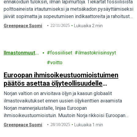
kuitenkin vahvistuu
ennakoiduin tuloksin, ilman läpimurtoja. Tiekartat fossiilisista
polttoaineista irtautumiseksi ja metsäkadon pysäyttämiseksi
jäivät sopimatta ja sopeutumisen indikaattoreita ja rahoitusta
koskevat päätökset heikoiksi.
Greenpeace Suomi
22/11/2025
Lukuaika 2 min
Ilmastonmuuto
fossiiliset
ilmastokriisinsyyt
s
voitto
Euroopan ihmisoikeustuomioistuimen
päätös asettaa öljyteollisuudelle
ilmastorajat
Norjan valtion on arvioitava öljyn ja kaasun globaalit
ilmastovaikutukset ennen uusien öljykenttien avaamista
Norjan mannerjalustalle, linjaa Euroopan
ihmisoikeustuomioistuin. Muutoin Norja rikkoisi Euroopan
ihmisoikeussopimuksesta johtuvia velvoitteitaan. Tuomio luo
Greenpeace Suomi
28/10/2025
Lukuaika 1 min
uusia oikeudellisia velvoitteita,…