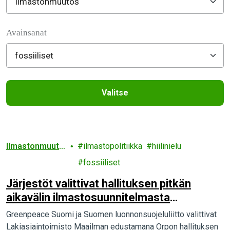
Filter posts
Avainsanat
Valitse
Filtered results
Ilmastonmuuto
ilmastopolitiikka
hiilinielu
s
fossiiliset
Järjestöt valittivat hallituksen pitkän
aikavälin ilmastosuunnitelmasta
oikeuteen
Greenpeace Suomi ja Suomen luonnonsuojeluliitto valittivat
Lakiasiaintoimisto Maailman edustamana Orpon hallituksen