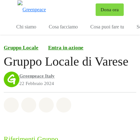
To
Dona ora
Menu
Chi siamo
Cosa facciamo
Cosa puoi fare tu
S
Gruppo Locale
Entra in azione
Gruppo Locale di Varese
Greenpeace Italy
22 Febbraio 2024
Share on Whatsapp
Share on Facebook
Share on Twitter
Share via Email
Riferimenti Gruppo