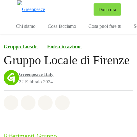
To
Dona ora
Menu
Chi siamo
Cosa facciamo
Cosa puoi fare tu
S
Gruppo Locale
Entra in azione
Gruppo Locale di Firenze
Greenpeace Italy
22 Febbraio 2024
Share on Whatsapp
Share on Facebook
Share on Twitter
Share via Email
Riferimenti Gruppo