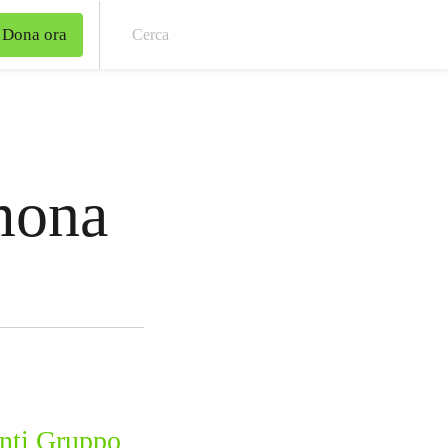
Dona ora
Cer
mona
nti Gruppo