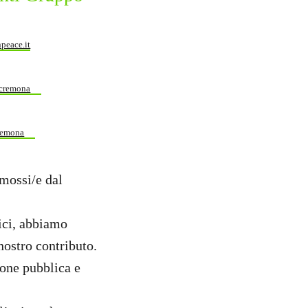
peace.it
cremona
remona
 mossi/e dal
ici, abbiamo
nostro contributo.
ione pubblica e