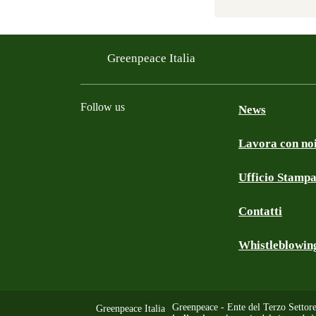
Greenpeace Italia
Follow us
News
Lavora con no
Facebook
Instagram
Twitter
Linkedin
TikTok
YouTube
Ufficio Stamp
Contatti
Whistleblowin
Greenpeace - Ente del Terzo Settor
Greenpeace Italia