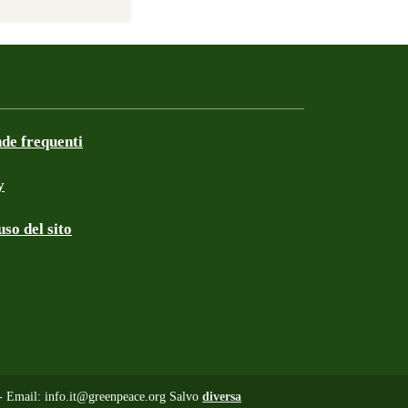
e frequenti
y
so del sito
 - Email:
info.it@greenpeace.org
Salvo
diversa