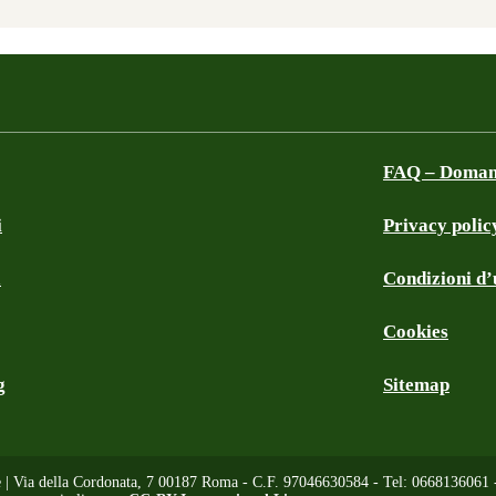
FAQ – Domand
i
Privacy polic
a
Condizioni d’u
Cookies
g
Sitemap
e | Via della Cordonata, 7 00187 Roma - C.F. 97046630584 - Tel: 0668136061