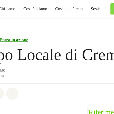
Chi siamo
Cosa facciamo
Cosa puoi fare tu
Sostienici
Entra in azione
po Locale di Cre
aly
024
atsapp
on Facebook
Share on Twitter
Share via Email
Riferime