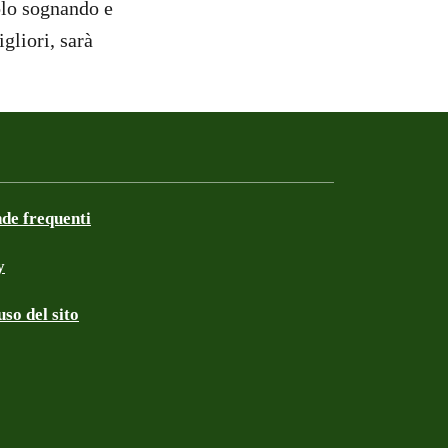
olo sognando e
gliori, sarà
e frequenti
y
so del sito