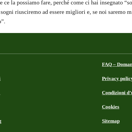
e ce la possiamo fare, perché come ci hai insegnato “s
 sogni riusciremo ad essere migliori e, se noi saremo mi
o”.
FAQ – Domand
i
Privacy polic
a
Condizioni d’u
Cookies
g
Sitemap