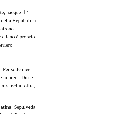
rte, nacque il 4
 della Repubblica
patrono
e cileno è proprio
erriero
e. Per sette mesi
e in piedi. Disse:
ire nella follia,
atina
, Sepulveda