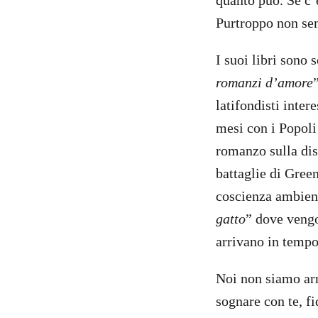
quanto può. Se c’è
Purtroppo non se
I suoi libri sono 
romanzi d’amore
latifondisti inter
mesi con i Popoli 
romanzo sulla dist
battaglie di Gree
coscienza ambient
gatto
” dove vengo
arrivano in tempo
Noi non siamo arr
sognare con te, f