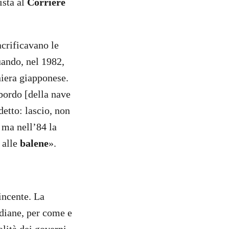
ista al
Corriere
crificavano le
uando, nel 1982,
niera giapponese.
bordo [della nave
etto: lascio, non
, ma nell’84 la
 alle
balene
».
incente. La
idiane, per come e