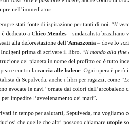
 un’idea forte è possibile vincere, anche contro la brut
mpre nell’immediato».
sempre stati fonte di ispirazione per tanti di noi. “
Il vec
” è dedicato a
Chico Mendes
– sindacalista brasiliano v
essati alla deforestazione dell’
Amazzonia
– dove lo scri
Indigeni prima di scrivere il libro. “
Il mondo alla fine
ruzione del pianeta in nome del profitto ed è tutto ince
npeace contro la
caccia alle balene
. Ogni opera è però i
alista di Sepulveda, anche i libri per ragazzi, come “
La
no evocate le navi “ornate dai colori dell’arcobaleno 
 per impedire l’avvelenamento dei mari”.
ivati in tempo per salutarti, Sepulveda, ma vogliamo c
iduciosi che quelle che altri possono chiamare
utopie
so