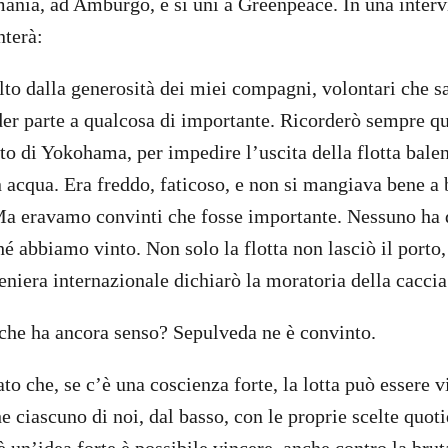
rmania, ad Amburgo, e si unì a Greenpeace. In una interv
nterà:
o dalla generosità dei miei compagni, volontari che sa
er parte a qualcosa di importante. Ricorderò sempre q
o di Yokohama, per impedire l’uscita della flotta bale
 acqua. Era freddo, faticoso, e non si mangiava bene a 
a eravamo convinti che fosse importante. Nessuno ha d
hé abbiamo vinto. Non solo la flotta non lasciò il porto
iera internazionale dichiarò la moratoria della caccia
a che ha ancora senso? Sepulveda ne è convinto.
o che, se c’è una coscienza forte, la lotta può essere v
he ciascuno di noi, dal basso, con le proprie scelte quot