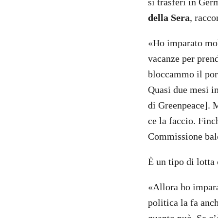
si trasferì in Ge
della Sera
, racco
«Ho imparato molt
vacanze per prend
bloccammo il port
Quasi due mesi in
di Greenpeace]. M
ce la faccio. Finc
Commissione balen
È un tipo di lott
«Allora ho imparat
politica la fa anc