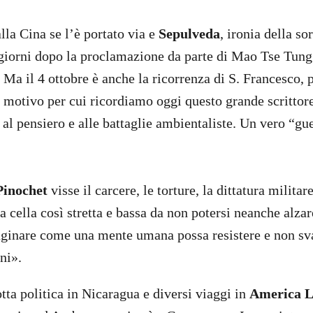
lla Cina se l’è portato via e
Sepulveda
, ironia della so
 giorni dopo la proclamazione da parte di Mao Tse Tung
. Ma il 4 ottobre è anche la ricorrenza di S. Francesco, 
il motivo per cui ricordiamo oggi questo grande scrittor
 al pensiero e alle battaglie ambientaliste. Un vero “gu
Pinochet
visse il carcere, le torture, la dittatura militar
a cella così stretta e bassa da non potersi neanche alzar
ginare come una mente umana possa resistere e non svan
ni».
lotta politica in Nicaragua e diversi viaggi in
America L