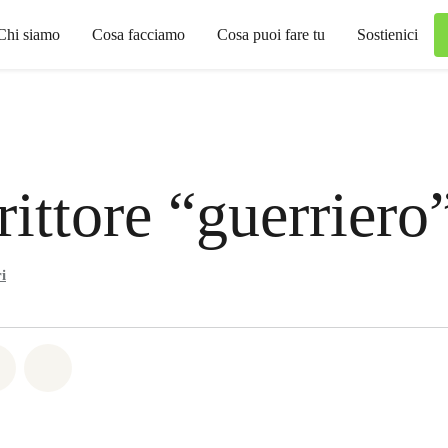
Chi siamo
Cosa facciamo
Cosa puoi fare tu
Sostienici
rittore “guerriero
i
atsapp
on Facebook
Share on Twitter
Share via Email