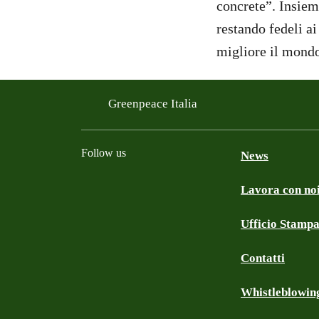
concrete”. Insiem
restando fedeli ai
migliore il mond
Greenpeace Italia
Follow us
News
Lavora con no
Facebook
Instagram
Twitter
Linkedin
TikTok
YouTube
Ufficio Stamp
Contatti
Whistleblowin