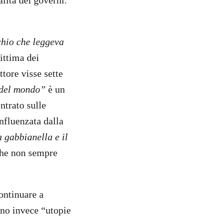
alità dei governi.
chio che leggeva
ittima dei
ttore visse sette
 del mondo”
è un
ntrato sulle
nfluenzata dalla
 gabbianella e il
che non sempre
ontinuare a
no invece “utopie