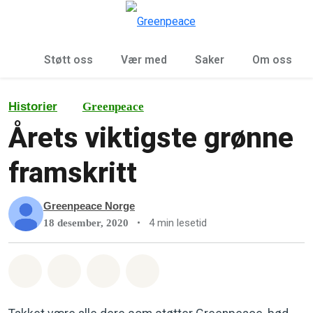
Sø
Meny
Støtt oss
Vær med
Saker
Om oss
Historier
Greenpeace
Årets viktigste grønne
framskritt
Greenpeace Norge
•
4 min lesetid
18 desember, 2020
Del på Whatsapp
Del på Facebook
Del via Email
Share on Bluesky