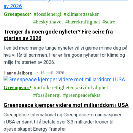
Greenpeace
fossilenergi
klimarettssaker
beskytthavet
bærekraftigmat
seire
Trenger du noen gode nyheter? Fire seire fra
starten av 2026
I en tid med mange tunge nyheter vil vi gjerne minne deg på
hva vi får til sammen. Her er fire gode nyheter for klima og
miljø fra starten av 2026.
Hanne Jalborg
16 april, 2026
Greenpeace
urfolksrettigheter
sivilulydighet
fossilenergi
greenpeacefakta
Greenpeace kjemper videre mot milliarddom i USA
Greenpeace International og Greenpeace-organisasjoner
i USA er dømt til å betale over 3,3 milliarder kroner til
oljeselskapet Energy Transfer.