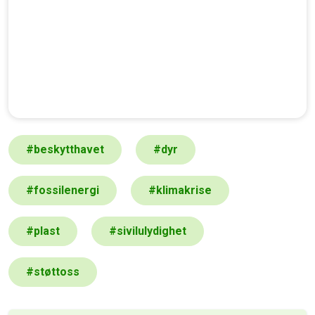
#
beskytthavet
#
dyr
#
fossilenergi
#
klimakrise
#
plast
#
sivilulydighet
#
støttoss