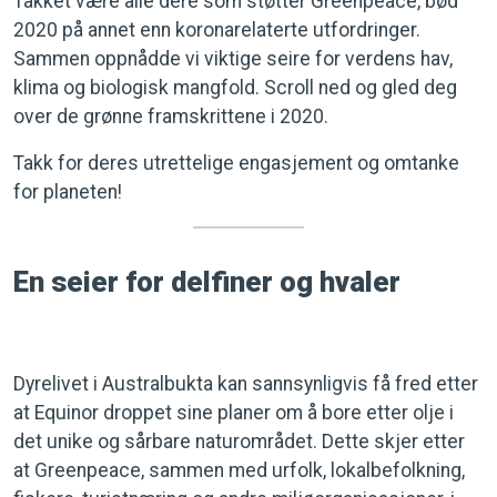
Takket være alle dere som støtter Greenpeace, bød
2020 på annet enn koronarelaterte utfordringer.
Sammen oppnådde vi viktige seire for verdens hav,
klima og biologisk mangfold. Scroll ned og gled deg
over de grønne framskrittene i 2020.
Takk for deres utrettelige engasjement og omtanke
for planeten!
En seier for delfiner og hvaler
Dyrelivet i Australbukta kan sannsynligvis få fred etter
at Equinor droppet sine planer om å bore etter olje i
det unike og sårbare naturområdet. Dette skjer etter
at Greenpeace, sammen med urfolk, lokalbefolkning,