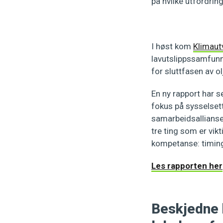
på hvilke utfordring
I høst kom
Klimaut
lavutslippssamfunn 
for sluttfasen av
En ny rapport har s
fokus på sysselsett
samarbeidsalliansen
tre ting som er vikt
kompetanse: timing,
Les rapporten her
Beskjedne 