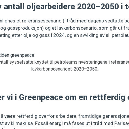
v antall oljearbeidere 2020–2050 i 
lignes et referansescenario (i tråd med dagens vedtatte pol
lje- og gassproduksjon) og et lavkarbonscenario, som går ut fra
leting etter olje og gass i 2024, og en avvikling av all petro
tall sysselsatte knyttet til petroleumsinvesteringene i referan
lavkarbonscenarioet. 2020–2050.
 vi i Greenpeace om en rettferdig 
å være rettferdig overfor arbeidere, framtidige generasjon
 av klimakrisa. Fossil energi må fases ut i tråd med Parisav