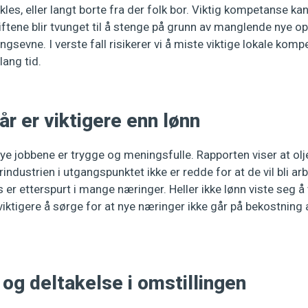
kles, eller langt borte fra der folk bor. Viktig kompetanse ka
tene blir tvunget til å stenge på grunn av manglende nye op
gsevne. I verste fall risikerer vi å miste viktige lokale ko
lang tid.
år er viktigere enn lønn
 nye jobbene er trygge og meningsfulle. Rapporten viser at ol
industrien i utgangspunktet ikke er redde for at de vil bli ar
r etterspurt i mange næringer. Heller ikke lønn viste seg å 
viktigere å sørge for at nye næringer ikke går på bekostning 
 og deltakelse i omstillingen