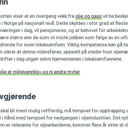
nn
orten viser at en overgang vekk fra
olje og gass
vil ha besk
 i Norge på nasjonalt nivå. Dette skyldes i stor grad at fles
enæringen i dag, vil pensjoneres, og at behovet for arbeidskr
 være større enn de som vil miste jobben som følge av en ut
ordrende for noen lokalsamfunn. Viktig kompetanse kan gå t
om sikrer at denne videreføres, spesielt på steder hvor oljen
rifter i dag utgjør selve hjørnesteinen i lokalsamfunnene.
lje er miljøvennlig» og ni andre myter
avgjørende
 skal bli mest mulig rettferdig, må tempoet for opptrapping
d i hånd med tempoet for nedgangen i oljeindustrien. Det nyt
m er relevante for oljearbeiderne, kommer flere år etter at 