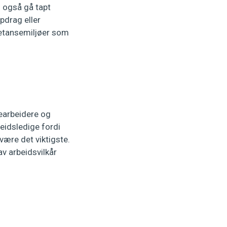
n også gå tapt
pdrag eller
mpetansemiljøer som
jearbeidere og
beidsledige fordi
være det viktigste.
av arbeidsvilkår