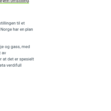
grønn omstilling
.
llingen til et
t Norge har en plan
olje og gass, med
t av
 at det er spesielt
eta verdifull