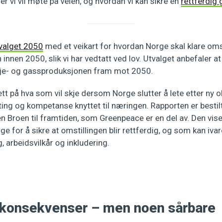
er vi vil møte på veien, og hvordan vi kan sikre en
rettferdig 
valget 2050
med et veikart for hvordan Norge skal klare omsti
innen 2050, slik vi har vedtatt ved lov. Utvalget anbefaler a
 olje- og gassproduksjonen fram mot 2050.
ett på hva som vil skje dersom Norge slutter å lete etter ny 
ing og kompetanse knyttet til næringen. Rapporten er bestil
 Broen til framtiden, som Greenpeace er en del av. Den viser
ige for å sikre at omstillingen blir rettferdig, og som kan ivar
 arbeidsvilkår og inkludering.
konsekvenser – men noen sårbare