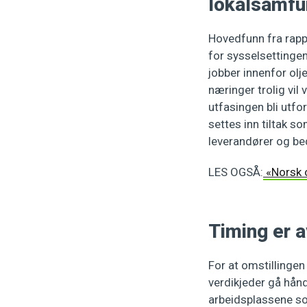
lokalsamfu
Hovedfunn fra rapp
for sysselsettingen
jobber innenfor olj
næringer trolig vil
utfasingen bli utf
settes inn tiltak s
leverandører og bed
LES OGSÅ:
«Norsk o
Timing er 
For at omstillingen
verdikjeder gå hån
arbeidsplassene so