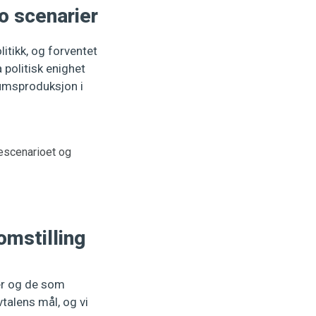
to scenarier
itikk, og forventet
 politisk enighet
leumsproduksjon i
sescenarioet og
omstilling
er og de som
talens mål, og vi