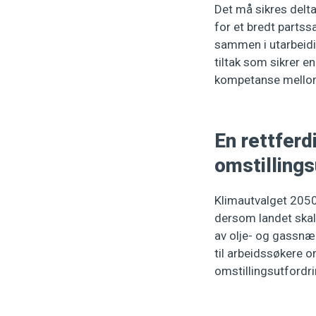
Det må sikres delta
for et bredt partss
sammen i utarbeidi
tiltak som sikrer e
kompetanse mellom
En rettferd
omstilling
Klimautvalget 2050
dersom landet skal 
av olje- og gassnær
til arbeidssøkere o
omstillingsutfordri