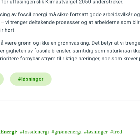
n for utfasingen slik Klimautvalget 2050 understreker.
sing av fossil energi må sikre fortsatt gode arbeidsvilkår o
 – vi trenger deltakende prosesser og at arbeiderne som blir
ir hørt.
 være grønn og ikke en grønnvasking. Det betyr at vi trenger
engigheten av fossile brensler, samtidig som naturkrisa ikke
ioritere fornybar strøm til riktige næringer, noe som krever 
#
løsninger
Energi
fossilenergi
grønnenergi
løsninger
fred