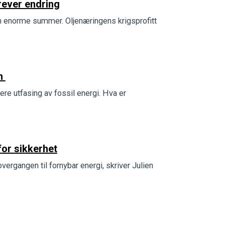
krever endring
inn enorme summer. Oljenæringens krigsprofitt
en
re utfasing av fossil energi. Hva er
for sikkerhet
vergangen til fornybar energi, skriver Julien