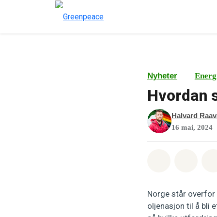
Nyheter
Energ
Hvordan s
Halvard Raa
16 mai, 2024
Del på What
Del p
Norge står overfor 
oljenasjon til å bl