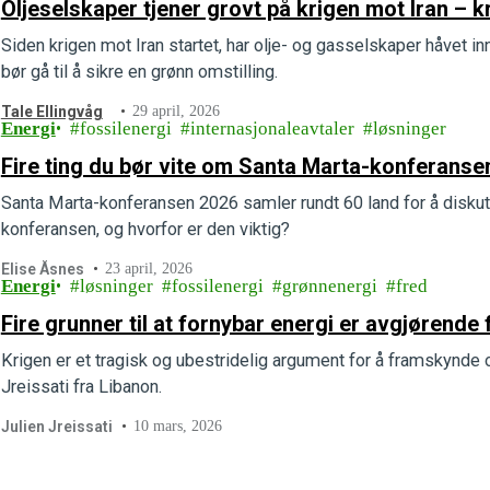
Oljeselskaper tjener grovt på krigen mot Iran – 
Siden krigen mot Iran startet, har olje- og gasselskaper håvet 
bør gå til å sikre en grønn omstilling.
Tale Ellingvåg
29 april, 2026
Energi
fossilenergi
internasjonaleavtaler
løsninger
Fire ting du bør vite om Santa Marta-konferans
Santa Marta-konferansen 2026 samler rundt 60 land for å diskute
konferansen, og hvorfor er den viktig?
Elise Åsnes
23 april, 2026
Energi
løsninger
fossilenergi
grønnenergi
fred
Fire grunner til at fornybar energi er avgjørende 
Krigen er et tragisk og ubestridelig argument for å framskynde o
Jreissati fra Libanon.
Julien Jreissati
10 mars, 2026