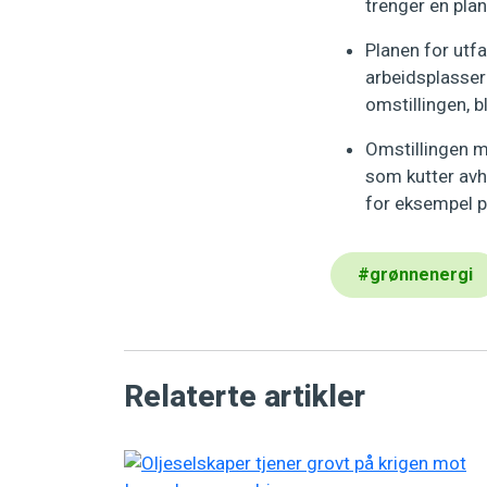
trenger en pla
Planen for utfa
arbeidsplasser
omstillingen, bl
Omstillingen må
som kutter avh
for eksempel pr
#
grønnenergi
Relaterte artikler