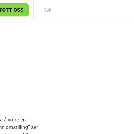
TØTT OSS
Søk
ra å være en
nn omstilling” ser