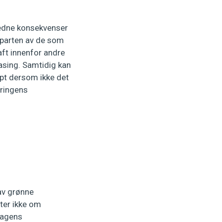
jedne konsekvenser
teparten av de som
aft innenfor andre
fasing. Samtidig kan
apt dersom ikke det
æringens
 av grønne
ter ikke om
dagens