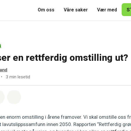
S
Om oss
Våre saker
Vær med
i
er en rettferdig omstilling ut?
vand
•
3 min lesetid
sapp
å Facebook
Del via Email
Share on Bluesky
en enorm omstilling i årene framover. Vi skal omstille oss f
i et lavutslippssamfunn innen 2050. Rapporten “Rettferdig grø