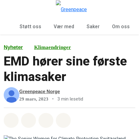
Sø
Meny
Støtt oss
Vær med
Saker
Om oss
Nyheter
Klimaendringer
EMD hører sine første
klimasaker
Greenpeace Norge
•
3 min lesetid
29 mars, 2023
Del på Whatsapp
Del på Facebook
Del via Email
Share on Bluesky