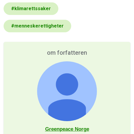
#
klimarettssaker
#
menneskerettigheter
om forfatteren
Greenpeace Norge