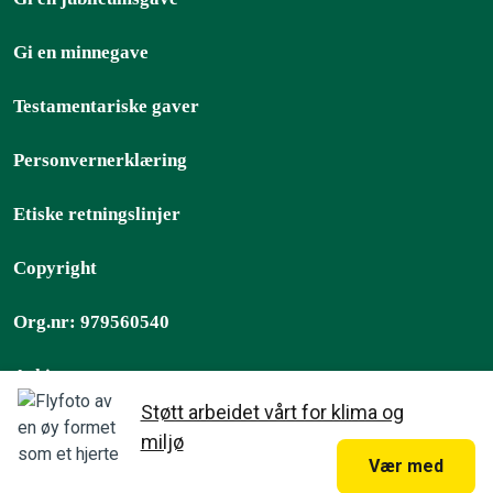
Gi en minnegave
Testamentariske gaver
Personvernerklæring
Etiske retningslinjer
Copyright
Org.nr: 979560540
Arkiv
Støtt arbeidet vårt for klima og
Greenpeace Norge 2026
miljø
Vær med
, er teksten på denne hjemmesiden
Med mindre annet er opplyst
lisensert under
CC-BY International License