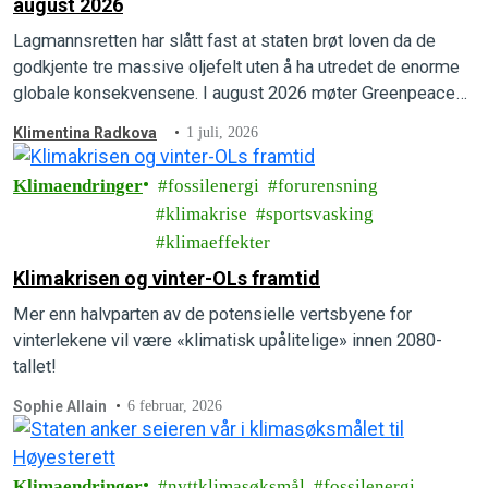
august 2026
Lagmannsretten har slått fast at staten brøt loven da de
godkjente tre massive oljefelt uten å ha utredet de enorme
globale konsekvensene. I august 2026 møter Greenpeace
og Natur og Ungdom staten i Høyesterett.
Klimentina Radkova
1 juli, 2026
Klimaendringer
fossilenergi
forurensning
klimakrise
sportsvasking
klimaeffekter
Klimakrisen og vinter-OLs framtid
Mer enn halvparten av de potensielle vertsbyene for
vinterlekene vil være «klimatisk upålitelige» innen 2080-
tallet!
Sophie Allain
6 februar, 2026
Klimaendringer
nyttklimasøksmål
fossilenergi