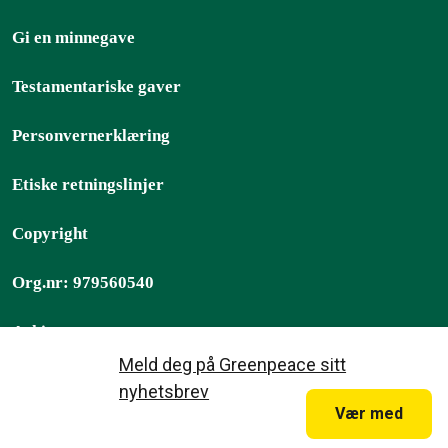
Gi en minnegave
Testamentariske gaver
Personvernerklæring
Etiske retningslinjer
Copyright
Org.nr: 979560540
Arkiv
Meld deg på Greenpeace sitt
Greenpeace Norge 2026
nyhetsbrev
Vær med
, er teksten på denne hjemmesiden
Med mindre annet er opplyst
lisensert under
CC-BY International License