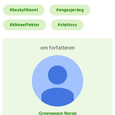
#
beskytthavet
#
engasjerdeg
#
klimaeffekter
#
støttoss
om forfatteren
Greenpeace Norge