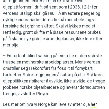
at regjeringen tenker at man skal sette nye
oljeplattformer i drift så sent som i 2038, 12 år før
verdens utslipp skal gå i null. Å investere penger og
dyktige industriarbeideres tid på mer oljeleting vil
forsinke det grønne skiftet. Skal vi lykkes med et
rettferdig, grønt skifte må disse ressursene brukes
på å skape nye grønne arbeidsplasser, ikke lete etter
mer olje.
– En fortsatt blind satsing på mer olje er den største
trusselen mot norske arbeidsplasser. Mens verden
omstiller seg i rekordfart fra fossilt til fornybart,
fortsetter Støre-regjeringen å satse på olja. Stø kurs i
oljepolitikken risikerer å avvikle, ikke utvikle, de trygge
jobbene norske oljearbeidere og leverandørindustrien
trenger, avslutter Pleym.
Les mer om hva vi Norge kan leve av etter olja
her
.