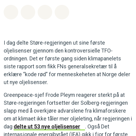
Del på Whatsapp
Del på Facebook
Del via Email
Share on Bluesky
I dag delte Støre-regjeringen ut sine første
oljelisenser gjennom den kontroversielle TFO-
ordningen. Det er første gang siden klimapanelets
siste rapport som fikk FNs generalsekretær til å
erklære “kode rød” for menneskeheten at Norge deler
ut nye oljelisenser.
Greenpeace-sjef Frode Pleym reagerer sterkt på at
Støre-regjeringen fortsetter der Solberg-regjeringen
slapp med å overkjøre advarslene fra klimaforskere
om at klimaet ikke tåler mer oljeleting, når regjeringen i
dag
delte ut 53 nye oljelisenser
. Også Det
internasjonale energibyrået (IEA) gikk i fjor for første