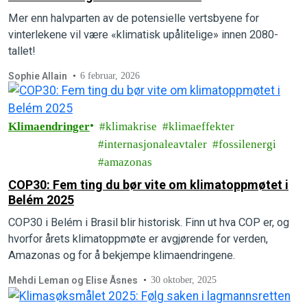
Mer enn halvparten av de potensielle vertsbyene for
vinterlekene vil være «klimatisk upålitelige» innen 2080-
tallet!
Sophie Allain
6 februar, 2026
Klimaendringer
klimakrise
klimaeffekter
internasjonaleavtaler
fossilenergi
amazonas
COP30: Fem ting du bør vite om klimatoppmøtet i
Belém 2025
COP30 i Belém i Brasil blir historisk. Finn ut hva COP er, og
hvorfor årets klimatoppmøte er avgjørende for verden,
Amazonas og for å bekjempe klimaendringene.
Mehdi Leman og Elise Åsnes
30 oktober, 2025