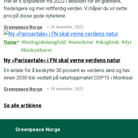
Her er ti lyspunkter fra 2022 i arbeidet for en grønnere,
fredeligere og mer rettferdig verden. Vi håper du vil sette
pris på disse gode nyhetene.
Greenpeace Norge
26 desember, 2022
Natur
biologiskmangfold
naturkrise
skogbruk
dyr
beskytthavet
Ny «Parisavtale» i FN skal verne verdens natur
En avtale for å beskytte 30 prosent av verdens land og hav
innen 2030 ble vedtatt på naturtoppmøtet COP15 i Montreal.
Greenpeace Norge
19 desember, 2022
Se alle artiklene
Greenpeace Norge