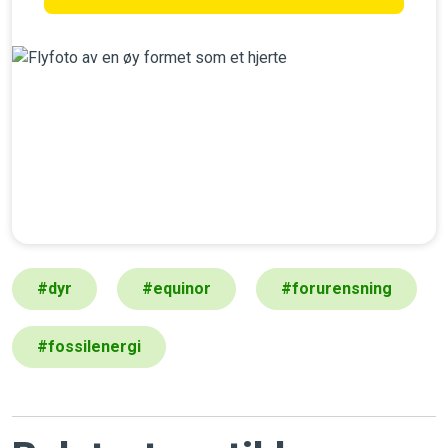
#
dyr
#
equinor
#
forurensning
#
fossilenergi