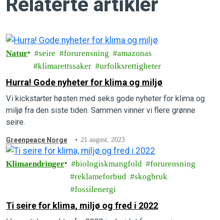
Relaterte artikler
Natur
seire
forurensning
amazonas
klimarettssaker
urfolksrettigheter
Hurra! Gode nyheter for klima og miljø
Vi kickstarter høsten med seks gode nyheter for klima og
miljø fra den siste tiden. Sammen vinner vi flere grønne
seire.
Greenpeace Norge
21 august, 2023
Klimaendringer
biologiskmangfold
forurensning
reklameforbud
skogbruk
fossilenergi
Ti seire for klima, miljø og fred i 2022