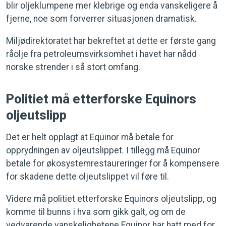
blir oljeklumpene mer klebrige og enda vanskeligere å
fjerne, noe som forverrer situasjonen dramatisk.
Miljødirektoratet har bekreftet at dette er første gang
råolje fra petroleumsvirksomhet i havet har nådd
norske strender i så stort omfang.
Politiet må etterforske Equinors
oljeutslipp
Det er helt opplagt at Equinor må betale for
opprydningen av oljeutslippet. I tillegg må Equinor
betale for økosystemrestaureringer for å kompensere
for skadene dette oljeutslippet vil føre til.
Videre må politiet etterforske Equinors oljeutslipp, og
komme til bunns i hva som gikk galt, og om de
vedvarende vanskelighetene Equinor har hatt med for