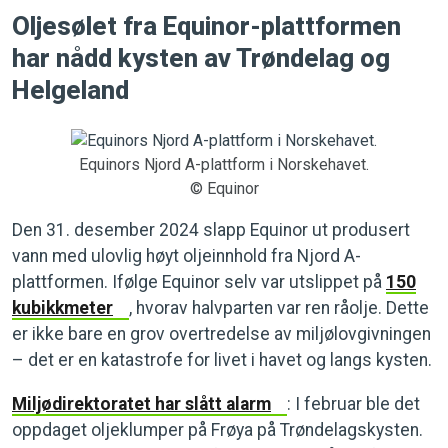
Oljesølet fra Equinor-plattformen
har nådd kysten av Trøndelag og
Helgeland
Equinors Njord A-plattform i Norskehavet.
© Equinor
Den 31. desember 2024 slapp Equinor ut produsert
vann med ulovlig høyt oljeinnhold fra Njord A-
plattformen. Ifølge Equinor selv var utslippet på
150
kubikkmeter
, hvorav halvparten var ren råolje. Dette
er ikke bare en grov overtredelse av miljølovgivningen
– det er en katastrofe for livet i havet og langs kysten.
Miljødirektoratet har slått alarm
: I februar ble det
oppdaget oljeklumper på Frøya på Trøndelagskysten.