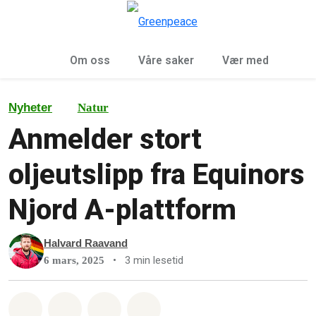
Sø
Meny
Om oss
Våre saker
Vær med
Nyheter
Natur
Anmelder stort
oljeutslipp fra Equinors
Njord A-plattform
Halvard Raavand
•
3 min lesetid
6 mars, 2025
Del på Whatsapp
Del på Facebook
Del via Email
Share on Bluesky