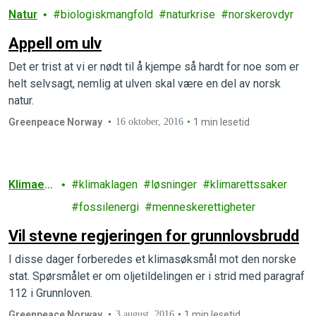
Natur
biologiskmangfold
naturkrise
norskerovdyr
Appell om ulv
Det er trist at vi er nødt til å kjempe så hardt for noe som er
helt selvsagt, nemlig at ulven skal være en del av norsk
natur.
Greenpeace Norway
16 oktober, 2016
1 min lesetid
Klimaen
klimaklagen
løsninger
klimarettssaker
dringer
fossilenergi
menneskerettigheter
Vil stevne regjeringen for grunnlovsbrudd
I disse dager forberedes et klimasøksmål mot den norske
stat. Spørsmålet er om oljetildelingen er i strid med paragraf
112 i Grunnloven.
Greenpeace Norway
3 august, 2016
1 min lesetid