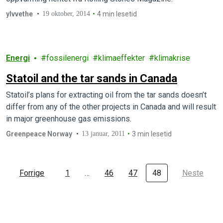
ylvvethe
19 oktober, 2014
4 min lesetid
Energi
fossilenergi
klimaeffekter
klimakrise
Statoil and the tar sands in Canada
Statoil’s plans for extracting oil from the tar sands doesn’t
differ from any of the other projects in Canada and will result
in major greenhouse gas emissions.
Greenpeace Norway
13 januar, 2011
3 min lesetid
Forrige
1
…
46
47
48
Neste