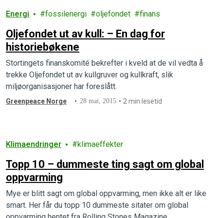
Energi
fossilenergi
oljefondet
finans
Oljefondet ut av kull: – En dag for
historiebøkene
Stortingets finanskomité bekrefter i kveld at de vil vedta å
trekke Oljefondet ut av kullgruver og kullkraft, slik
miljøorganisasjoner har foreslått.
Greenpeace Norge
28 mai, 2015
2 min lesetid
Klimaendringer
klimaeffekter
Topp 10 – dummeste ting sagt om global
oppvarming
Mye er blitt sagt om global oppvarming, men ikke alt er like
smart. Her får du topp 10 dummeste sitater om global
oppvarming hentet fra Rolling Stones Magazine.