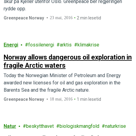
skur på Kjeller utenfor Oslo. Greenpeace ber regjeringen
rydde opp.
Greenpeace Norway
23 mai, 2016
2 min lesetid
Energi
fossilenergi
arktis
klimakrise
Norway allows dangerous oil exploration in
fragile Arctic waters
Today the Norwegian Minister of Petroleum and Energy
awarded new licenses for oil and gas exploration in the
Barents Sea and the fragile Arctic nature.
Greenpeace Norway
18 mai, 2016
1 min lesetid
Natur
beskytthavet
biologiskmangfold
naturkrise